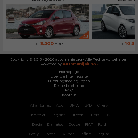
4.5
9.500
10.3
ab:
EUR
ab:
Copyright © 2015 - 2026 automanie.org - Alle Rechte vorbehalten.
Powered by
Automanijak B.V.
Homepage
Über die Internetseite
Nutzungsbedingungen
Rechtsbelehrung
FAQ
Kontakt
Alfa Romeo
Audi
BMW
BYD
Chery
Chevrolet
Chrysler
Citroen
Cupra
DS
Dacia
Daihatsu
Dodge
FIAT
Ford
Geely
Honda
Hyundai
Infiniti
Jaguar