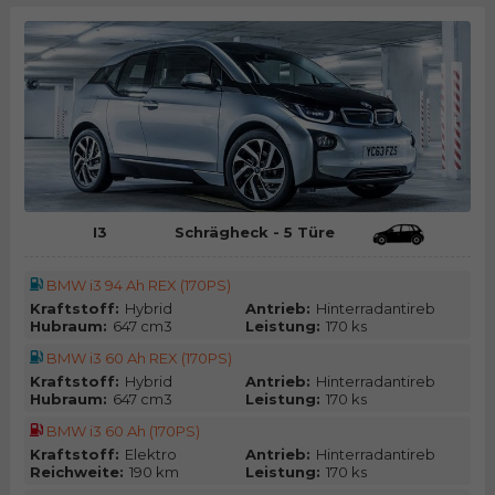
I3
Schrägheck - 5 Türe
BMW i3 94 Ah REX (170PS)
Kraftstoff:
Hybrid
Antrieb:
Hinterradantireb
Hubraum:
647 cm3
Leistung:
170 ks
BMW i3 60 Ah REX (170PS)
Kraftstoff:
Hybrid
Antrieb:
Hinterradantireb
Hubraum:
647 cm3
Leistung:
170 ks
BMW i3 60 Ah (170PS)
Kraftstoff:
Elektro
Antrieb:
Hinterradantireb
Reichweite:
190 km
Leistung:
170 ks