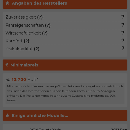
Angaben des Herstellers
?
Zuverlässigkeit
(?)
:
?
Fahreigenschaften
(?)
:
?
Wirtschaftlichkeit
(?)
:
?
Komfort
(?)
:
?
Praktikabilität
(?)
:
Minimalpreis
ab
10.700
EUR*
Minimalpreis ist hier nur zur ungefähren Information gegeben und wird durch
das Laden der Informationen aus den leitenden Portals für Auto-Anzeigen
erfrischt. Die Preise der Autos in sehr gutem Zustand sind meistens ca. 20%
teurer.
Einige ähnliche Modelle...
2014 Toyota Yaris
2012 Rena