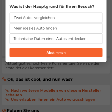
Was ist der Hauptgrund für Ihren Besuch?
HINWEIS:
Pflichtfelder sind mit dem Stern (
*
)
gekennzeichnet. Mit dem Versenden des Kommentars
Zwei Autos vergleichen
bestätigen Sie
Nutzungsbedingungen
unseres Portals
gelesen und akzeptiert zu haben.
Mein ideales Auto finden
Kommentar senden
Technische Daten eines Autos entdecken
melden Sie sich an
, damit Ihr Kommentar
sofort
veröffentlicht wird
Abstimmen
Aktuell gibt es noch keine Kommentare. Seien sie der
erste der dies kommentiert.
Ok, das ist cool, und nun was?
Nach weiteren Modellen von diesem Hersteller
schauen
Uns erlauben Ihnen ein Auto vorzuschlagen
Folgen Sie uns