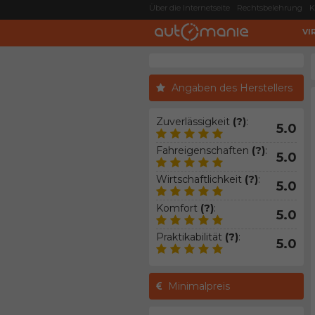
Über die Internetseite
Rechtsbelehrung
K
VI
Angaben des Herstellers
Zuverlässigkeit
(?)
:
5.0
Fahreigenschaften
(?)
:
5.0
Wirtschaftlichkeit
(?)
:
5.0
Komfort
(?)
:
5.0
Praktikabilität
(?)
:
5.0
Minimalpreis