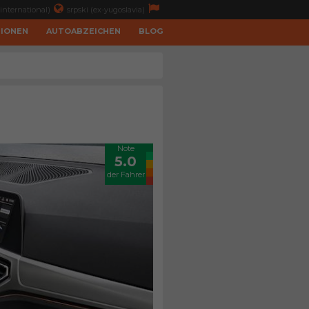
international)
srpski (ex-yugoslavia)
TIONEN
AUTOABZEICHEN
BLOG
Note
5.0
der Fahrer