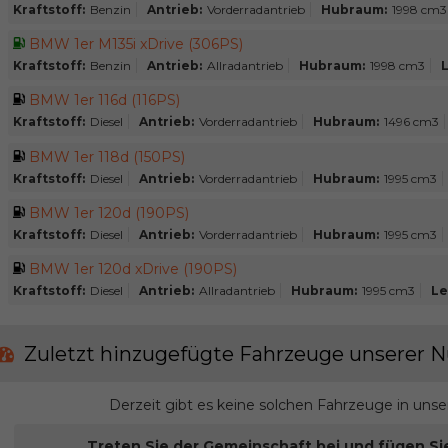
Kraftstoff:
Benzin
Antrieb:
Vorderradantrieb
Hubraum:
1998 cm3
BMW 1er M135i xDrive (306PS)
Kraftstoff:
Benzin
Antrieb:
Allradantrieb
Hubraum:
1998 cm3
L
BMW 1er 116d (116PS)
Kraftstoff:
Diesel
Antrieb:
Vorderradantrieb
Hubraum:
1496 cm3
BMW 1er 118d (150PS)
Kraftstoff:
Diesel
Antrieb:
Vorderradantrieb
Hubraum:
1995 cm3
BMW 1er 120d (190PS)
Kraftstoff:
Diesel
Antrieb:
Vorderradantrieb
Hubraum:
1995 cm3
BMW 1er 120d xDrive (190PS)
Kraftstoff:
Diesel
Antrieb:
Allradantrieb
Hubraum:
1995 cm3
Le
Zuletzt hinzugefügte Fahrzeuge unserer N
Derzeit gibt es keine solchen Fahrzeuge in uns
Treten Sie der Gemeinschaft bei und fügen Si