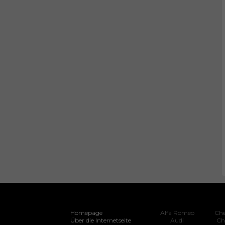
Homepage
Alfa Romeo
Che
Über die Internetseite
Audi
Ch