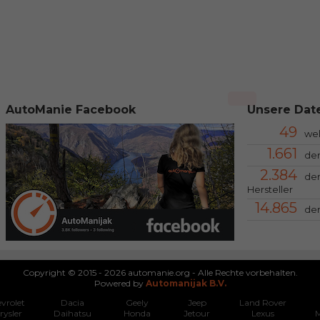
AutoManie Facebook
Unsere Date
49
we
1.661
der
2.384
der
Hersteller
14.865
der
Copyright © 2015 - 2026 automanie.org - Alle Rechte vorbehalten.
Powered by
Automanijak B.V.
vrolet
Dacia
Geely
Jeep
Land Rover
rysler
Daihatsu
Honda
Jetour
Lexus
M