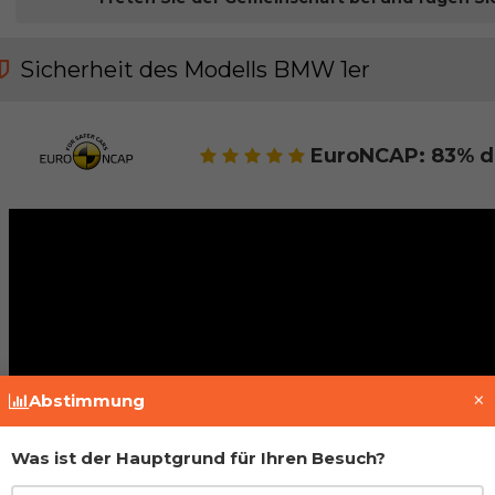
Sicherheit des Modells BMW 1er
EuroNCAP: 83% d
×
Abstimmung
Was ist der Hauptgrund für Ihren Besuch?