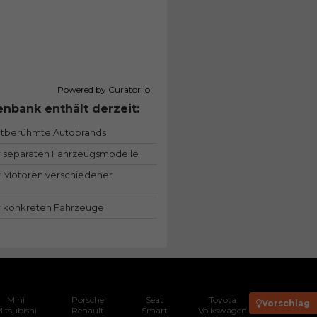
Powered by Curator.io
nbank enthält derzeit:
ltberühmte Autobrands
 separaten Fahrzeugsmodelle
 Motoren verschiedener
 konkreten Fahrzeuge
Mini
Porsche
Seat
Toyota
Vorschlag
itsubishi
Renault
Smart
Volkswagen