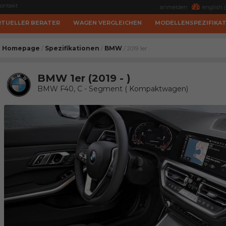
ontakt
anmelden
english (
RTUELLER BERATER
WAGEN VERGLEICHEN
MODELLENSPEZIFIKA
Homepage
Spezifikationen
BMW
/
/
/ 2019 1er
BMW 1er (2019 - )
BMW F40, C - Segment ( Kompaktwagen)