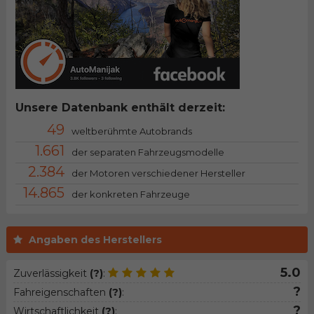
Unsere Datenbank enthält derzeit:
49
weltberühmte Autobrands
1.661
der separaten Fahrzeugsmodelle
2.384
der Motoren verschiedener Hersteller
14.865
der konkreten Fahrzeuge
Angaben des Herstellers
5.0
Zuverlässigkeit
(?)
:
?
Fahreigenschaften
(?)
:
?
Wirtschaftlichkeit
(?)
: