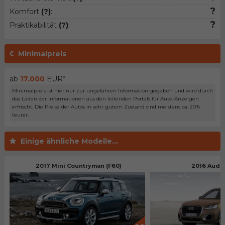
?
Komfort
(?)
:
?
Praktikabilität
(?)
:
Minimalpreis
ab
17.000
EUR*
Minimalpreis ist hier nur zur ungefähren Information gegeben und wird durch
das Laden der Informationen aus den leitenden Portals für Auto-Anzeigen
erfrischt. Die Preise der Autos in sehr gutem Zustand sind meistens ca. 20%
teurer.
Einige ähnliche Modelle...
2017 Mini Countryman (F60)
2016 Audi 