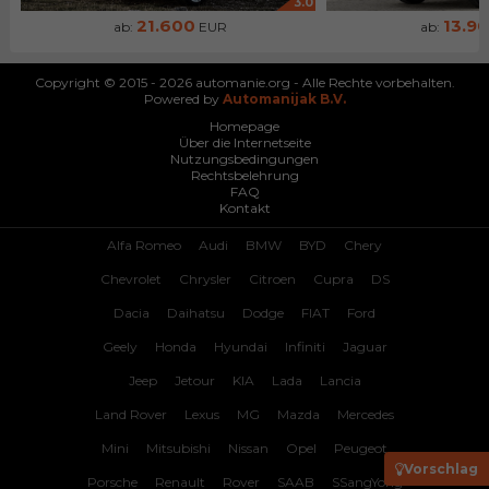
3.0
21.600
13.9
ab:
EUR
ab:
Copyright © 2015 - 2026 automanie.org - Alle Rechte vorbehalten.
Powered by
Automanijak B.V.
Homepage
Über die Internetseite
Nutzungsbedingungen
Rechtsbelehrung
FAQ
Kontakt
Alfa Romeo
Audi
BMW
BYD
Chery
Chevrolet
Chrysler
Citroen
Cupra
DS
Dacia
Daihatsu
Dodge
FIAT
Ford
Geely
Honda
Hyundai
Infiniti
Jaguar
Jeep
Jetour
KIA
Lada
Lancia
Land Rover
Lexus
MG
Mazda
Mercedes
Mini
Mitsubishi
Nissan
Opel
Peugeot
Vorschlag
Porsche
Renault
Rover
SAAB
SSangYong