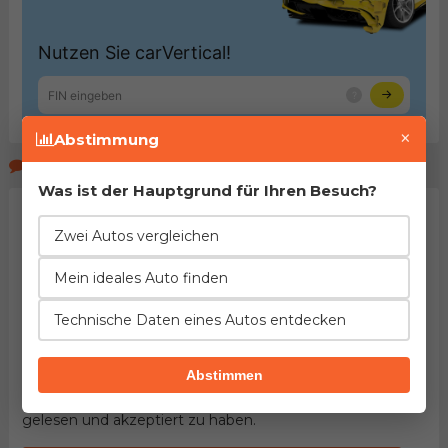
×
Abstimmung
Kommentare der Seitenbeucher
Was ist der Hauptgrund für Ihren Besuch?
Zwei Autos vergleichen
Mein ideales Auto finden
Technische Daten eines Autos entdecken
HINWEIS:
Pflichtfelder sind mit dem Stern (
*
)
Abstimmen
gekennzeichnet. Mit dem Versenden des Kommentars
bestätigen Sie
Nutzungsbedingungen
unseres Portals
gelesen und akzeptiert zu haben.