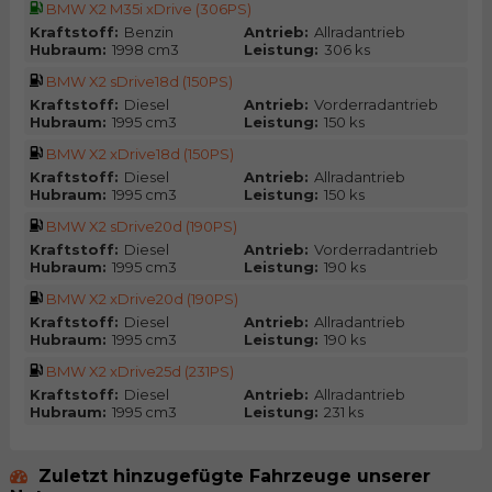
BMW X2 M35i xDrive (306PS)
Kraftstoff:
Benzin
Antrieb:
Allradantrieb
Hubraum:
1998 cm3
Leistung:
306 ks
BMW X2 sDrive18d (150PS)
Kraftstoff:
Diesel
Antrieb:
Vorderradantrieb
Hubraum:
1995 cm3
Leistung:
150 ks
BMW X2 xDrive18d (150PS)
Kraftstoff:
Diesel
Antrieb:
Allradantrieb
Hubraum:
1995 cm3
Leistung:
150 ks
BMW X2 sDrive20d (190PS)
Kraftstoff:
Diesel
Antrieb:
Vorderradantrieb
Hubraum:
1995 cm3
Leistung:
190 ks
BMW X2 xDrive20d (190PS)
Kraftstoff:
Diesel
Antrieb:
Allradantrieb
Hubraum:
1995 cm3
Leistung:
190 ks
BMW X2 xDrive25d (231PS)
Kraftstoff:
Diesel
Antrieb:
Allradantrieb
Hubraum:
1995 cm3
Leistung:
231 ks
Zuletzt hinzugefügte Fahrzeuge unserer