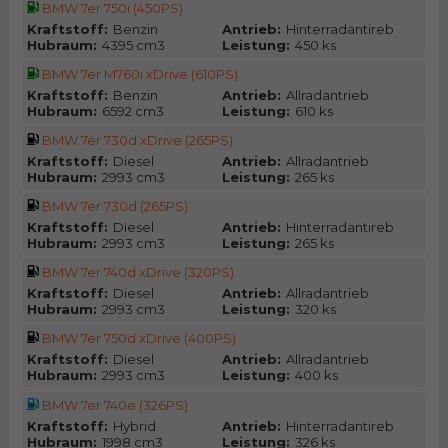
BMW 7er 750i (450PS)
Kraftstoff:
Benzin
Antrieb:
Hinterradantireb
Hubraum:
4395 cm3
Leistung:
450 ks
BMW 7er M760i xDrive (610PS)
Kraftstoff:
Benzin
Antrieb:
Allradantrieb
Hubraum:
6592 cm3
Leistung:
610 ks
BMW 7er 730d xDrive (265PS)
Kraftstoff:
Diesel
Antrieb:
Allradantrieb
Hubraum:
2993 cm3
Leistung:
265 ks
BMW 7er 730d (265PS)
Kraftstoff:
Diesel
Antrieb:
Hinterradantireb
Hubraum:
2993 cm3
Leistung:
265 ks
BMW 7er 740d xDrive (320PS)
Kraftstoff:
Diesel
Antrieb:
Allradantrieb
Hubraum:
2993 cm3
Leistung:
320 ks
BMW 7er 750d xDrive (400PS)
Kraftstoff:
Diesel
Antrieb:
Allradantrieb
Hubraum:
2993 cm3
Leistung:
400 ks
BMW 7er 740e (326PS)
Kraftstoff:
Hybrid
Antrieb:
Hinterradantireb
Hubraum:
1998 cm3
Leistung:
326 ks