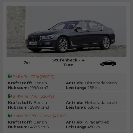
Stufenheck - 4
7er
Türe
BMW 7er 730i (258PS)
Kraftstoff:
Benzin
Antrieb:
Hinterradantireb
Hubraum:
1998 cm3
Leistung:
258 ks
BMW 7er 740i (326PS)
Kraftstoff:
Benzin
Antrieb:
Hinterradantireb
Hubraum:
2998 cm3
Leistung:
326 ks
BMW 7er 750i xDrive (450PS)
Kraftstoff:
Benzin
Antrieb:
Allradantrieb
Hubraum:
4395 cm3
Leistung:
450 ks