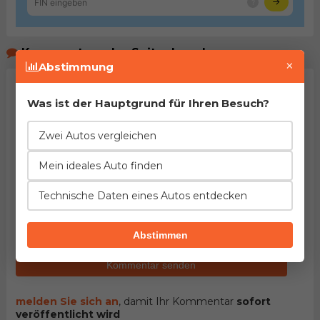
Kommentare der Seitenbeucher
×
Abstimmung
Was ist der Hauptgrund für Ihren Besuch?
Zwei Autos vergleichen
Mein ideales Auto finden
Technische Daten eines Autos entdecken
HINWEIS:
Pflichtfelder sind mit dem Stern (
*
)
gekennzeichnet. Mit dem Versenden des Kommentars
bestätigen Sie
Nutzungsbedingungen
unseres Portals
gelesen und akzeptiert zu haben.
Abstimmen
Kommentar senden
melden Sie sich an
, damit Ihr Kommentar
sofort
veröffentlicht wird