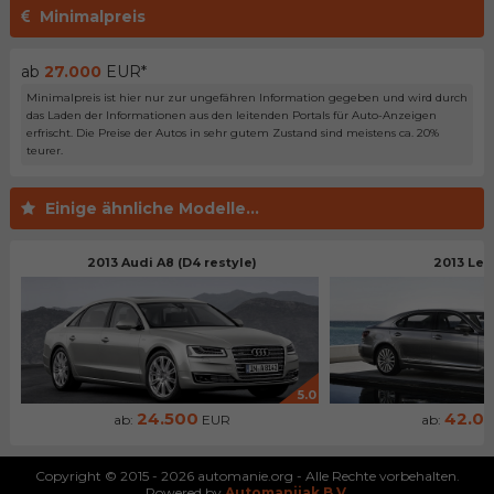
Minimalpreis
ab
27.000
EUR*
Minimalpreis ist hier nur zur ungefähren Information gegeben und wird durch
das Laden der Informationen aus den leitenden Portals für Auto-Anzeigen
erfrischt. Die Preise der Autos in sehr gutem Zustand sind meistens ca. 20%
teurer.
Einige ähnliche Modelle...
2013 Audi A8 (D4 restyle)
2013 Lex
5.0
24.500
42.0
ab:
EUR
ab:
Copyright © 2015 - 2026 automanie.org - Alle Rechte vorbehalten.
Powered by
Automanijak B.V.