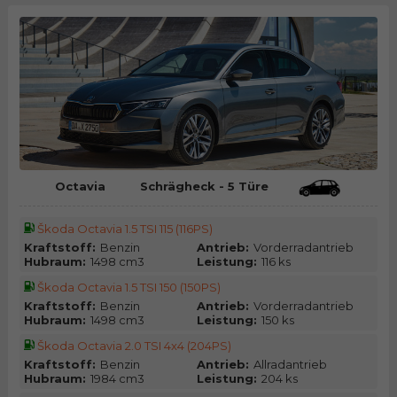
Octavia
Schrägheck - 5 Türe
Škoda Octavia 1.5 TSI 115 (116PS)
Kraftstoff:
Benzin
Antrieb:
Vorderradantrieb
Hubraum:
1498 cm3
Leistung:
116 ks
Škoda Octavia 1.5 TSI 150 (150PS)
Kraftstoff:
Benzin
Antrieb:
Vorderradantrieb
Hubraum:
1498 cm3
Leistung:
150 ks
Škoda Octavia 2.0 TSI 4x4 (204PS)
Kraftstoff:
Benzin
Antrieb:
Allradantrieb
Hubraum:
1984 cm3
Leistung:
204 ks