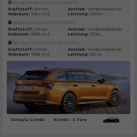
Škoda Octavia 2.0 TSI RS (265PS)
Kraftstoff:
Benzin
Antrieb:
Vorderradantrieb
Hubraum:
1984 cm3
Leistung:
265 ks
Škoda Octavia 2.0 TDI 115 (115PS)
Kraftstoff:
Diesel
Antrieb:
Vorderradantrieb
Hubraum:
1968 cm3
Leistung:
115 ks
Škoda Octavia 2.0 TDI 150 (150PS)
Kraftstoff:
Diesel
Antrieb:
Vorderradantrieb
Hubraum:
1968 cm3
Leistung:
150 ks
Octavia Combi
Kombi - 5 Türe