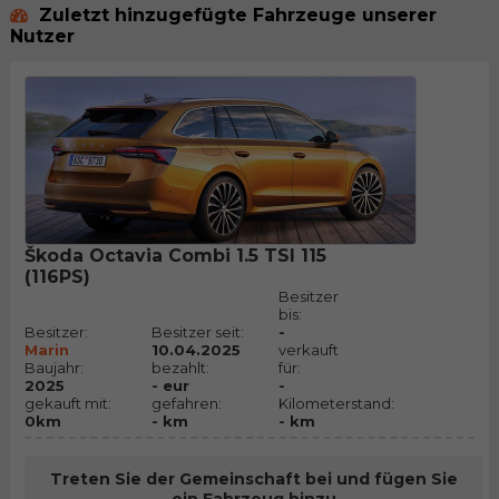
Zuletzt hinzugefügte Fahrzeuge unserer
Nutzer
Škoda Octavia Combi 1.5 TSI 115
(116PS)
Besitzer
bis:
Besitzer:
Besitzer seit:
-
Marin
10.04.2025
verkauft
Baujahr:
bezahlt:
für:
2025
- eur
-
gekauft mit:
gefahren:
Kilometerstand:
0km
- km
- km
Treten Sie der Gemeinschaft bei und fügen Sie