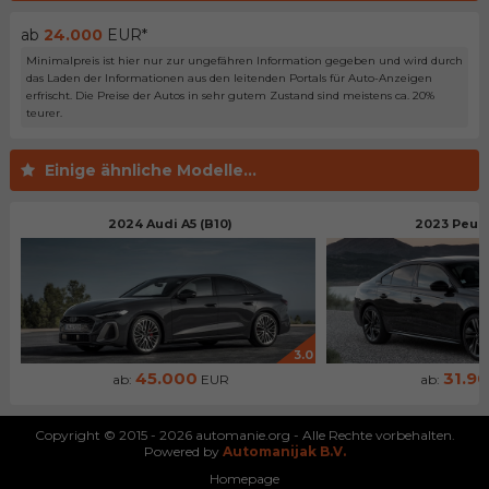
ab
24.000
EUR*
Minimalpreis ist hier nur zur ungefähren Information gegeben und wird durch
das Laden der Informationen aus den leitenden Portals für Auto-Anzeigen
erfrischt. Die Preise der Autos in sehr gutem Zustand sind meistens ca. 20%
teurer.
Einige ähnliche Modelle...
2024 Audi A5 (B10)
2023 Peug
3.0
45.000
31.9
ab:
EUR
ab:
Copyright © 2015 - 2026 automanie.org - Alle Rechte vorbehalten.
Powered by
Automanijak B.V.
Homepage