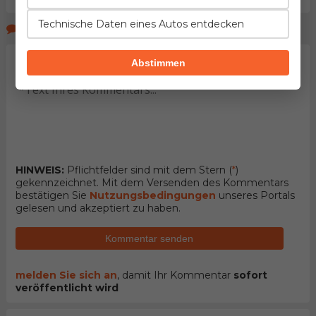
Technische Daten eines Autos entdecken
Kommentare der Seitenbeucher
Abstimmen
HINWEIS:
Pflichtfelder sind mit dem Stern (
*
)
gekennzeichnet. Mit dem Versenden des Kommentars
bestätigen Sie
Nutzungsbedingungen
unseres Portals
gelesen und akzeptiert zu haben.
Kommentar senden
melden Sie sich an
, damit Ihr Kommentar
sofort
veröffentlicht wird