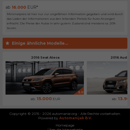
ab
16.000
EUR*
Minimalpreis ist hier nur zur ungefähren Information gegeben und wird durch
das Laden der Informationen aus den leitenden Portals für Auto-Anzeigen
erfrischt. Die Preise der Autos in sehr gutem Zustand sind meistens ca. 20%
teurer.
Einige ähnliche Modelle...
2016 Seat Ateca
2016 Audi 
5.0
15.000
13.9
ab:
EUR
ab:
Copyright © 2015 - 2026 automanie.org - Alle Rechte vorbehalten.
Powered by
Automanijak B.V.
Homepage
Über die Internetseite