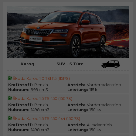
Karoq
SUV - 5 Türe
Škoda Karoq 1.0 TSI 115 (115PS)
Kraftstoff:
Benzin
Antrieb:
Vorderradantrieb
Hubraum:
999 cm3
Leistung:
115 ks
Škoda Karoq 1.5 TSI 150 (150PS)
Kraftstoff:
Benzin
Antrieb:
Vorderradantrieb
Hubraum:
1498 cm3
Leistung:
150 ks
Škoda Karoq 1.5 TSI 150 4x4 (150PS)
Kraftstoff:
Benzin
Antrieb:
Allradantrieb
Hubraum:
1498 cm3
Leistung:
150 ks