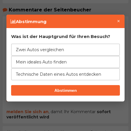
Kommentare der Seitenbeucher
×
Abstimmung
Was ist der Hauptgrund für Ihren Besuch?
Zwei Autos vergleichen
Mein ideales Auto finden
HINWEIS:
Pflichtfelder sind mit dem Stern (
*
)
gekennzeichnet. Mit dem Versenden des Kommentars
Technische Daten eines Autos entdecken
bestätigen Sie
Nutzungsbedingungen
unseres Portals
gelesen und akzeptiert zu haben.
Abstimmen
Kommentar senden
melden Sie sich an
, damit Ihr Kommentar
sofort
veröffentlicht wird