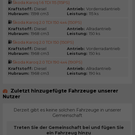
Škoda Karoq 1.6 TDI 115 (115PS)
Kraftstoff:
Diesel
Antrieb:
Vorderradantrieb
Hubraum:
1598 cm3
Leistung:
115 ks
Škoda Karoq 2.0 TDI 150 4x4 (150PS)
Kraftstoff:
Diesel
Antrieb:
Allradantrieb
Hubraum:
1968 cm3
Leistung:
150 ks
Škoda Karoq 2.0 TDI 150 (150PS)
Kraftstoff:
Diesel
Antrieb:
Vorderradantrieb
Hubraum:
1968 cm3
Leistung:
150 ks
Škoda Karoq 2.0 TDI 190 4x4 (190PS)
Kraftstoff:
Diesel
Antrieb:
Allradantrieb
Hubraum:
1968 cm3
Leistung:
190 ks
Zuletzt hinzugefügte Fahrzeuge unserer
Nutzer
Derzeit gibt es keine solchen Fahrzeuge in unserer
Gemeinschaft
Treten Sie der Gemeinschaft bei und fügen Sie
ein Fahrzeug hinzu