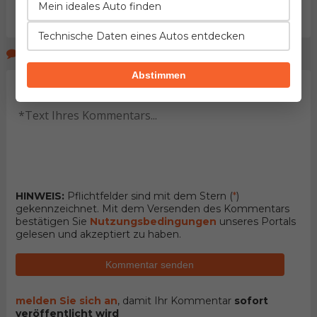
Mein ideales Auto finden
Technische Daten eines Autos entdecken
Kommentare der Seitenbeucher
Abstimmen
HINWEIS:
Pflichtfelder sind mit dem Stern (
*
)
gekennzeichnet. Mit dem Versenden des Kommentars
bestätigen Sie
Nutzungsbedingungen
unseres Portals
gelesen und akzeptiert zu haben.
Kommentar senden
melden Sie sich an
, damit Ihr Kommentar
sofort
veröffentlicht wird