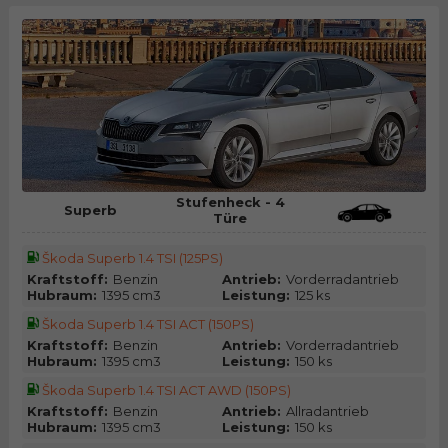
Stufenheck - 4
Superb
Türe
Škoda Superb 1.4 TSI (125PS)
Kraftstoff:
Benzin
Antrieb:
Vorderradantrieb
Hubraum:
1395 cm3
Leistung:
125 ks
Škoda Superb 1.4 TSI ACT (150PS)
Kraftstoff:
Benzin
Antrieb:
Vorderradantrieb
Hubraum:
1395 cm3
Leistung:
150 ks
Škoda Superb 1.4 TSI ACT AWD (150PS)
Kraftstoff:
Benzin
Antrieb:
Allradantrieb
Hubraum:
1395 cm3
Leistung:
150 ks