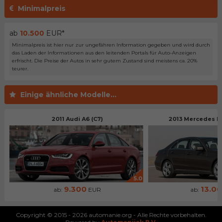
Minimalpreis
ab
10.500
EUR*
Minimalpreis ist hier nur zur ungefähren Information gegeben und wird durch
das Laden der Informationen aus den leitenden Portals für Auto-Anzeigen
erfrischt. Die Preise der Autos in sehr gutem Zustand sind meistens ca. 20%
teurer.
Einige ähnliche Modelle...
2011 Audi A6 (C7)
2013 Mercedes Be
5.0
9.300
13.0
ab:
EUR
ab:
Copyright © 2015 - 2026 automanie.org - Alle Rechte vorbehalten.