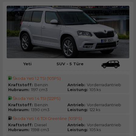
Yeti
SUV - 5 Türe
Škoda Yeti 1.2 TSI (105PS)
Kraftstoff:
Benzin
Antrieb:
Vorderradantrieb
Hubraum:
1197 cm3
Leistung:
105 ks
Škoda Yeti 1.4 TSI (122PS)
Kraftstoff:
Benzin
Antrieb:
Vorderradantrieb
Hubraum:
1390 cm3
Leistung:
122 ks
Škoda Yeti 1.6 TDI Greenline (105PS)
Kraftstoff:
Diesel
Antrieb:
Vorderradantrieb
Hubraum:
1598 cm3
Leistung:
105 ks