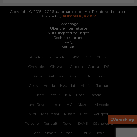
Copyright © 2015 - 2026 automanie.org - Alle Rechte vorbehalten.
Powered by
Automanijak B.V.
Homepage
Über die Internetseite
Nutzungsbedingungen
Rechtsbelehrung
FAQ
Kontakt
Alfa Romeo
Audi
BMW
BYD
Chery
Chevrolet
Chrysler
Citroen
Cupra
DS
Dacia
Daihatsu
Dodge
FIAT
Ford
Geely
Honda
Hyundai
Infiniti
Jaguar
Jeep
Jetour
KIA
Lada
Lancia
Land Rover
Lexus
MG
Mazda
Mercedes
Mini
Mitsubishi
Nissan
Opel
Peugeot
Vorschlag
Porsche
Renault
Rover
SAAB
SSangYong
Seat
Smart
Subaru
Suzuki
Tesla