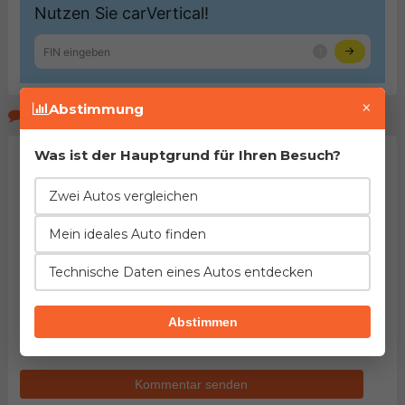
×
Abstimmung
Kommentare der Seitenbeucher
Was ist der Hauptgrund für Ihren Besuch?
Zwei Autos vergleichen
Mein ideales Auto finden
Technische Daten eines Autos entdecken
HINWEIS:
Pflichtfelder sind mit dem Stern (
*
)
gekennzeichnet. Mit dem Versenden des Kommentars
Abstimmen
bestätigen Sie
Nutzungsbedingungen
unseres Portals
gelesen und akzeptiert zu haben.
Kommentar senden