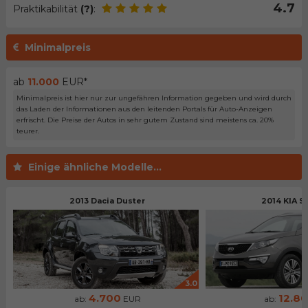
4.7
Praktikabilität
(?)
:
Minimalpreis
ab
11.000
EUR*
Minimalpreis ist hier nur zur ungefähren Information gegeben und wird durch
das Laden der Informationen aus den leitenden Portals für Auto-Anzeigen
erfrischt. Die Preise der Autos in sehr gutem Zustand sind meistens ca. 20%
teurer.
Einige ähnliche Modelle...
2013 Dacia Duster
2014 KIA S
3.0
4.700
12.8
ab:
EUR
ab: