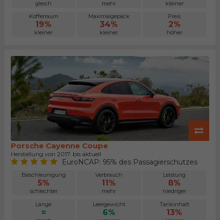
gleich
mehr
kleiner
Kofferraum
Maximalgepäck
Preis
19%
34%
2%
kleiner
kleiner
höher
Porsche Cayenne Coupe
Herstellung von 2017. bis aktuell
EuroNCAP: 95% des Passagierschutzes
Beschleunigung
Verbrauch
Leistung
5%
11%
8%
schlechter
mehr
niedriger
Länge
Leergewicht
Tankinhalt
=
6%
13%