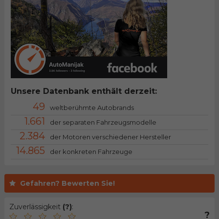
Unsere Datenbank enthält derzeit:
49
weltberühmte Autobrands
1.661
der separaten Fahrzeugsmodelle
2.384
der Motoren verschiedener Hersteller
14.865
der konkreten Fahrzeuge
Gefahren? Bewerten Sie!
Zuverlässigkeit
(?)
:
?