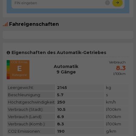
Fahreigenschaften
Eigenschaften des Automatik-Getriebes
CO2 Emiss.
Verbrauch
Automatik
E
8.3
9 Gänge
l/100km
Kategorie
Leergewicht:
2145
kg
Beschleunigung:
5.7
s
Höchstgeschwindigkeit:
250
km/h
Verbrauch (Stadt):
10.5
l/100km
Verbrauch (Land):
6.9
l/100km
Verbrauch (Komb.):
8.3
l/100km
CO2 Emissionen:
190
g/km