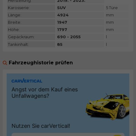
Herstellung:
2019. - 2023.
Karosserie:
SUV
5 Türe
Länge:
4924
mm
Breite:
1947
mm
Höhe:
1797
mm
Gepäckraum:
690 - 2055
l
Tankinhalt:
85
l
Fahrzeughistorie prüfen