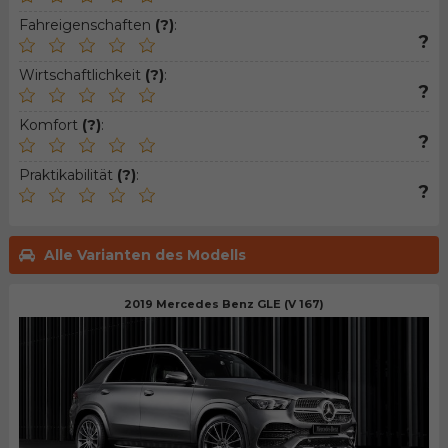
Fahreigenschaften
(?)
:
?
Wirtschaftlichkeit
(?)
:
?
Komfort
(?)
:
?
Praktikabilität
(?)
:
?
Alle Varianten des Modells
2019 Mercedes Benz GLE (V 167)