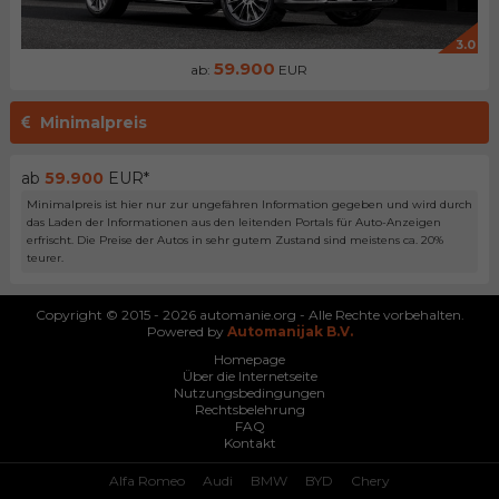
3.0
59.900
ab:
EUR
Minimalpreis
ab
59.900
EUR*
Minimalpreis ist hier nur zur ungefähren Information gegeben und wird durch
das Laden der Informationen aus den leitenden Portals für Auto-Anzeigen
erfrischt. Die Preise der Autos in sehr gutem Zustand sind meistens ca. 20%
teurer.
Copyright © 2015 - 2026 automanie.org - Alle Rechte vorbehalten.
Powered by
Automanijak B.V.
Homepage
Über die Internetseite
Nutzungsbedingungen
Rechtsbelehrung
FAQ
Kontakt
Alfa Romeo
Audi
BMW
BYD
Chery