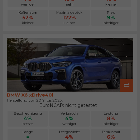
weniger
mehr
kleiner
Kofferraum
Maximalgepäck
Preis
52%
122%
9%
kleiner
kleiner
niedriger
BMW X6 xDrive40i
Herstellung von 2019. bis 2023.
EuroNCAP: nicht getestet
Beschleunigung
Verbrauch
Leistung
4%
4%
8%
besser
weniger
niedriger
Länge
Leergewicht
Tankinhalt
=
4%
6%