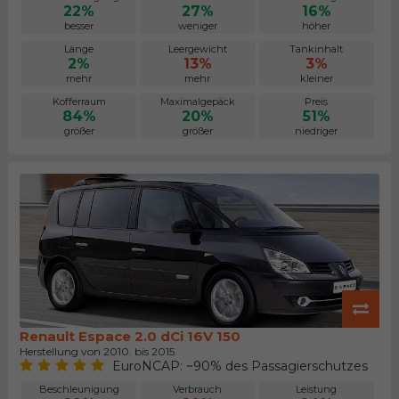
22%
27%
16%
besser
weniger
höher
Länge
Leergewicht
Tankinhalt
2%
13%
3%
mehr
mehr
kleiner
Kofferraum
Maximalgepäck
Preis
84%
20%
51%
größer
größer
niedriger
Renault Espace 2.0 dCi 16V 150
Herstellung von 2010. bis 2015.
EuroNCAP: ~90% des Passagierschutzes
Beschleunigung
Verbrauch
Leistung