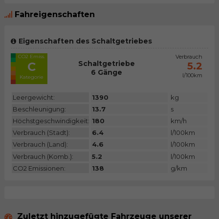
Fahreigenschaften
Eigenschaften des Schaltgetriebes
CO2 Emiss.
Verbrauch
Schaltgetriebe
C
5.2
6 Gänge
l/100km
Kategorie
Leergewicht:
1390
kg
Beschleunigung:
13.7
s
Höchstgeschwindigkeit:
180
km/h
Verbrauch (Stadt):
6.4
l/100km
Verbrauch (Land):
4.6
l/100km
Verbrauch (Komb.):
5.2
l/100km
CO2 Emissionen:
138
g/km
Zuletzt hinzugefügte Fahrzeuge unserer