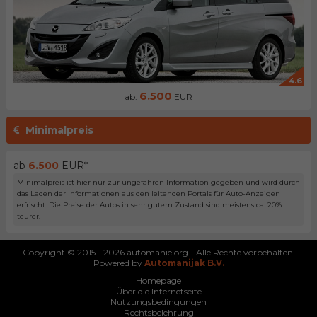
4.6
6.500
ab:
EUR
Minimalpreis
ab
6.500
EUR*
Minimalpreis ist hier nur zur ungefähren Information gegeben und wird durch
das Laden der Informationen aus den leitenden Portals für Auto-Anzeigen
erfrischt. Die Preise der Autos in sehr gutem Zustand sind meistens ca. 20%
teurer.
Copyright © 2015 - 2026 automanie.org - Alle Rechte vorbehalten.
Powered by
Automanijak B.V.
Homepage
Über die Internetseite
Nutzungsbedingungen
Rechtsbelehrung