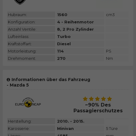
Hubraum:
1560
cm3
Konfiguration:
4 - Reihenmotor
Anzahl Ventile:
8, 2 Pro Zylinder
Lufteinlass:
Turbo
Kraftstoffart:
Diesel
Motorleistung:
114
PS
Drehmoment:
270
Nm
Informationen über das Fahrzeug
- Mazda 5
~90% Des
Passagierschutzes
Herstellung:
2010. - 2015.
Karosserie:
Minivan
5 Türe
Länge:
4585
mm