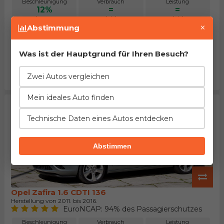
Beschleunigung
Verbrauch
Leistung
12%
=
=
besser
gleich
gleich
×
Abstimmung
Länge
Leergewicht
Tankinhalt
4%
13%
14%
mehr
mehr
größer
Was ist der Hauptgrund für Ihren Besuch?
Kofferraum
Maximalgepäck
Preis
77%
18%
=
Zwei Autos vergleichen
größer
größer
gleich
Mein ideales Auto finden
Technische Daten eines Autos entdecken
Abstimmen
Opel Zafira 1.6 CDTI 136
Herstellung von 2011. bis 2016.
EuroNCAP: 94% des Passagierschutzes
Beschleunigung
Verbrauch
Leistung