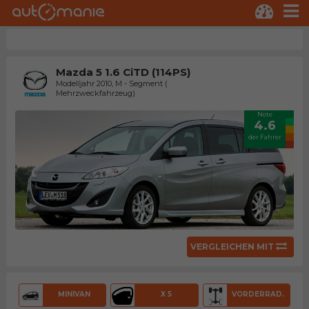
Mazda 5 1.6 CiTD (114PS)
Modelljahr 2010, M - Segment (
Mehrzweckfahrzeug)
Note
4.6
der Fahrer
VERGLEICHEN MIT
MINIVAN
X 5
VORDERRAD.