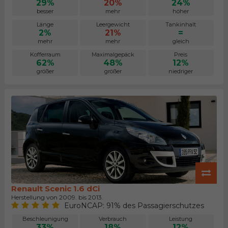
29%
20%
24%
besser
mehr
höher
Länge
Leergewicht
Tankinhalt
2%
21%
=
mehr
mehr
gleich
Kofferraum
Maximalgepäck
Preis
62%
48%
12%
größer
größer
niedriger
Renault Scenic 1.6 dCi
Herstellung von 2009. bis 2013.
EuroNCAP: 91% des Passagierschutzes
Beschleunigung
Verbrauch
Leistung
33%
18%
12%