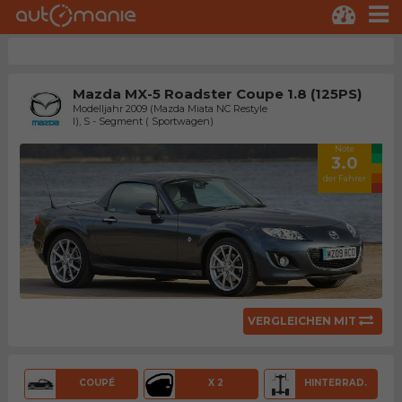
Mazda MX-5 Roadster Coupe 1.8 (125PS)
Modelljahr 2009 (Mazda Miata NC Restyle
I), S - Segment ( Sportwagen)
Note
3.0
der Fahrer
VERGLEICHEN MIT
COUPÉ
X 2
HINTERRAD.