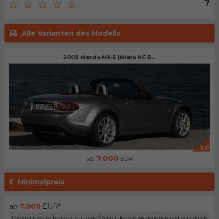
?
Alle Varianten des Modells
2009 Mazda MX-5 (Miata NC R...
3.0
7.000
ab:
EUR
Minimalpreis
ab
7.000
EUR*
Minimalpreis ist hier nur zur ungefähren Information gegeben und wird durch