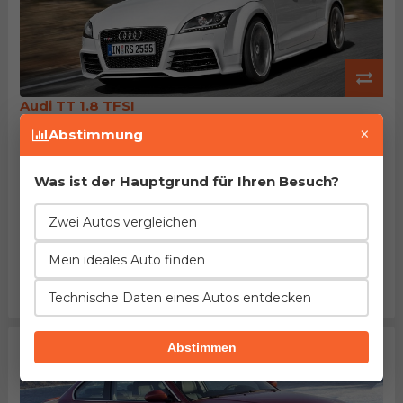
Audi TT 1.8 TFSI
Herstellung von 2010. bis 2015.
×
Abstimmung
EuroNCAP: ~70% des Passagierschutzes
Beschleunigung
Verbrauch
Leistung
38%
9%
22%
Was ist der Hauptgrund für Ihren Besuch?
besser
weniger
höher
Länge
Leergewicht
Tankinhalt
Zwei Autos vergleichen
4%
13%
9%
mehr
mehr
größer
Mein ideales Auto finden
Kofferraum
Maximalgepäck
Preis
49%
79%
38%
größer
größer
höher
Technische Daten eines Autos entdecken
Abstimmen