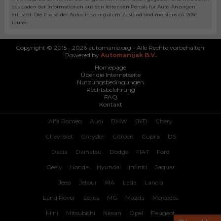
das Laden der Informationen aus den leitenden Portals für Auto-Anzeigen
erfrischt. Die Preise der Autos in sehr gutem Zustand sind meistens ca. 20%
teurer.
Copyright © 2015 - 2026 automanie.org - Alle Rechte vorbehalten.
Powered by
Automanijak B.V.
Homepage
Über die Internetseite
Nutzungsbedingungen
Rechtsbelehrung
FAQ
Kontakt
Alfa Romeo
Audi
BMW
BYD
Chery
Chevrolet
Chrysler
Citroen
Cupra
DS
Dacia
Daihatsu
Dodge
FIAT
Ford
Geely
Honda
Hyundai
Infiniti
Jaguar
Jeep
Jetour
KIA
Lada
Lancia
Land Rover
Lexus
MG
Mazda
Mercedes
Mini
Mitsubishi
Nissan
Opel
Peugeot