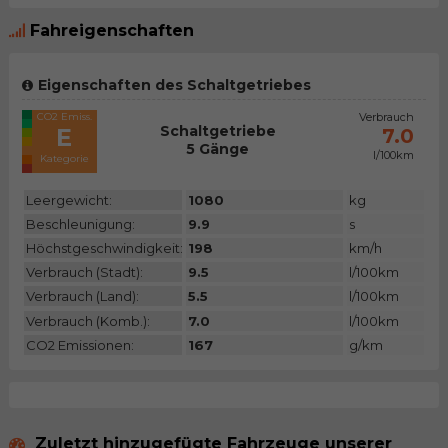
Fahreigenschaften
Eigenschaften des Schaltgetriebes
CO2 Emiss.
Verbrauch
Schaltgetriebe
E
7.0
5 Gänge
l/100km
Kategorie
Leergewicht:
1080
kg
Beschleunigung:
9.9
s
Höchstgeschwindigkeit:
198
km/h
Verbrauch (Stadt):
9.5
l/100km
Verbrauch (Land):
5.5
l/100km
Verbrauch (Komb.):
7.0
l/100km
CO2 Emissionen:
167
g/km
Zuletzt hinzugefügte Fahrzeuge unserer