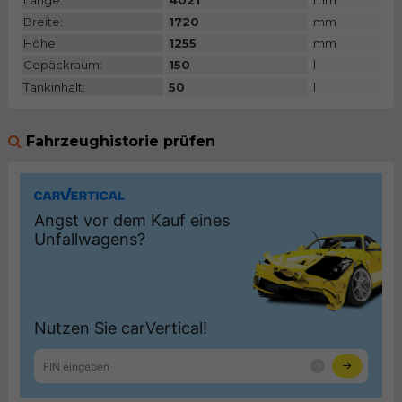
Länge:
4021
mm
Breite:
1720
mm
Höhe:
1255
mm
Gepäckraum:
150
l
Tankinhalt:
50
l
Fahrzeughistorie prüfen