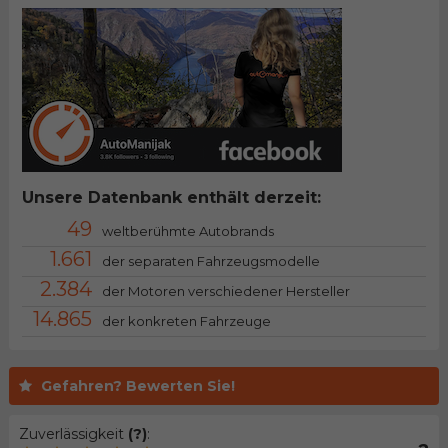
Unsere Datenbank enthält derzeit:
49
weltberühmte Autobrands
1.661
der separaten Fahrzeugsmodelle
2.384
der Motoren verschiedener Hersteller
14.865
der konkreten Fahrzeuge
Gefahren? Bewerten Sie!
Zuverlässigkeit
(?)
: