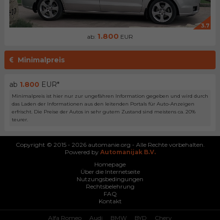
3.7
1.800
ab:
EUR
Minimalpreis
ab
1.800
EUR*
Minimalpreis ist hier nur zur ungefähren Information gegeben und wird durch
das Laden der Informationen aus den leitenden Portals für Auto-Anzeigen
erfrischt. Die Preise der Autos in sehr gutem Zustand sind meistens ca. 20%
teurer.
Copyright © 2015 - 2026 automanie.org - Alle Rechte vorbehalten.
Powered by
Automanijak B.V.
Homepage
Über die Internetseite
Nutzungsbedingungen
Rechtsbelehrung
FAQ
Kontakt
Alfa Romeo
Audi
BMW
BYD
Chery