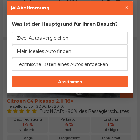
Länge
Leergewicht
Tankinhalt
1%
1%
9%
×
Abstimmung
mehr
mehr
kleiner
Kofferraum
Maximalgepäck
Preis
67%
2%
33%
Was ist der Hauptgrund für Ihren Besuch?
kleiner
größer
höher
Zwei Autos vergleichen
Mein ideales Auto finden
Technische Daten eines Autos entdecken
Abstimmen
Citroen C4 Picasso 2.0 16v
Herstellung von 2006. bis 2010.
EuroNCAP: ~90% des Passagierschutzes
Beschleunigung
Verbrauch
Leistung
14%
4%
1%
schlechter
mehr
niedriger
Länge
Leergewicht
Tankinhalt