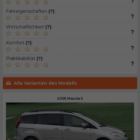
?
Fahreigenschaften
(?)
:
?
Wirtschaftlichkeit
(?)
:
?
Komfort
(?)
:
?
Praktikabilität
(?)
:
?
Alle Varianten des Modells
2005 Mazda 5