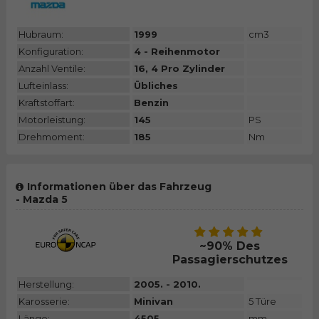
Hubraum:
1999
cm3
Konfiguration:
4 - Reihenmotor
Anzahl Ventile:
16, 4 Pro Zylinder
Lufteinlass:
Übliches
Kraftstoffart:
Benzin
Motorleistung:
145
PS
Drehmoment:
185
Nm
Informationen über das Fahrzeug
- Mazda 5
~90% Des
Passagierschutzes
Herstellung:
2005. - 2010.
Karosserie:
Minivan
5 Türe
Länge:
4505
mm