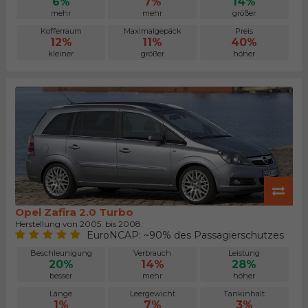
6%
7%
14%
mehr
mehr
größer
Kofferraum
Maximalgepäck
Preis
12%
11%
40%
kleiner
größer
höher
Opel Zafira 2.0 Turbo
Herstellung von 2005. bis 2008.
EuroNCAP: ~90% des Passagierschutzes
Beschleunigung
Verbrauch
Leistung
20%
14%
28%
besser
mehr
höher
Länge
Leergewicht
Tankinhalt
1%
7%
3%