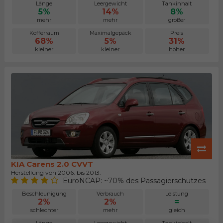
Länge
Leergewicht
Tankinhalt
5%
14%
8%
mehr
mehr
größer
Kofferraum
Maximalgepäck
Preis
68%
5%
31%
kleiner
kleiner
höher
KIA Carens 2.0 CVVT
Herstellung von 2006. bis 2013.
EuroNCAP: ~70% des Passagierschutzes
Beschleunigung
Verbrauch
Leistung
2%
2%
=
schlechter
mehr
gleich