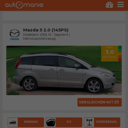
Mazda 5 2.0 (145PS)
Modelljahr 2005, M - Segment (
Mehrzweckfahrzeug)
Note
3.0
der Fahrer
VERGLEICHEN MIT
MINIVAN
X 5
VORDERRAD.