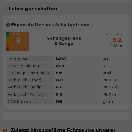
Fahreigenschaften
Eigenschaften des Schaltgetriebes
CO2 Emiss.
Verbrauch
Schaltgetriebe
E
8.2
5 Gänge
l/100km
Kategorie
Leergewicht:
1400
kg
Beschleunigung:
10.8
s
Höchstgeschwindigkeit:
196
km/h
Verbrauch (Stadt):
11.0
l/100km
Verbrauch (Land):
6.6
l/100km
Verbrauch (Komb.):
8.2
l/100km
CO2 Emissionen:
198
g/km
Zuletzt hinzugefügte Fahrzeuge unserer