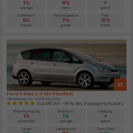
1%
8%
=
weniger
mehr
gleich
Kofferraum
Maximalgepäck
Preis
8%
7%
10%
kleiner
größer
höher
Ford S-Max 2.0 16v Flexifuel
Herstellung von 2006. bis 2010.
EuroNCAP: ~90% des Passagierschutzes
Beschleunigung
Verbrauch
Leistung
1%
1%
=
schlechter
weniger
gleich
Länge
Leergewicht
Tankinhalt