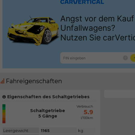
Fahreigenschaften
Eigenschaften des Schaltgetriebes
CO2 Emiss.
Verbrauch
Schaltgetriebe
N/A
5.9
5 Gänge
l/100km
Kategorie
Leergewicht:
1165
kg