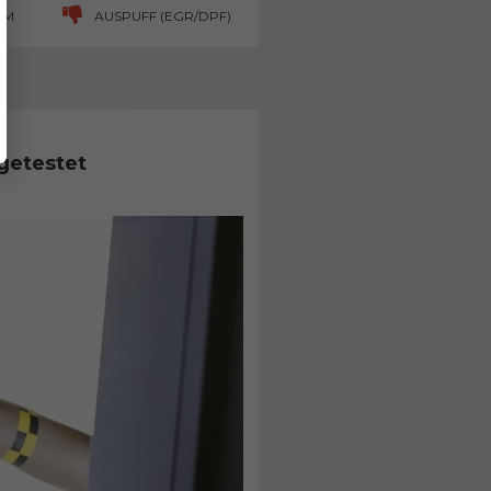
UM
AUSPUFF (EGR/DPF)
getestet