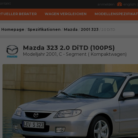
ontakt
anmelden
english (
RTUELLER BERATER
WAGEN VERGLEICHEN
MODELLENSPEZIFIKA
Homepage
Spezifikationen
Mazda
2001 323
/
/
/
/ 2.0 DiTD
Mazda 323 2.0 DiTD (100PS)
Modelljahr 2001, C - Segment ( Kompaktwagen)