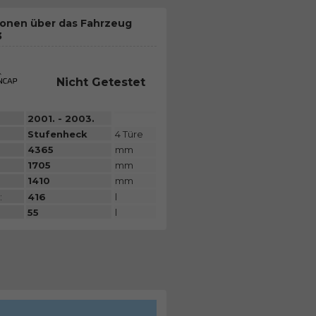
ionen über das Fahrzeug
3
Nicht Getestet
2001. - 2003.
Stufenheck
4 Türe
4365
mm
1705
mm
1410
mm
:
416
l
55
l