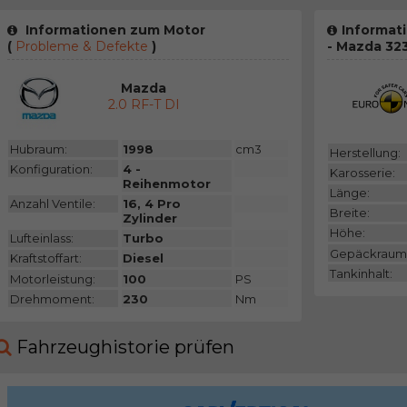
Informationen zum Motor
Informat
(
Probleme & Defekte
)
- Mazda 32
Mazda
2.0 RF-T DI
Hubraum:
1998
cm3
Herstellung:
Konfiguration:
4 -
Karosserie:
Reihenmotor
Länge:
Anzahl Ventile:
16, 4 Pro
Breite:
Zylinder
Höhe:
Lufteinlass:
Turbo
Gepäckraum
Kraftstoffart:
Diesel
Tankinhalt:
Motorleistung:
100
PS
Drehmoment:
230
Nm
Fahrzeughistorie prüfen