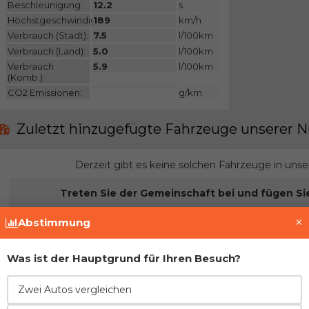
Beschleunigung:
12.2
s
Höchstgeschwindigkeit:
189
km/h
Verbrauch (Stadt):
7.5
l/100km
Verbrauch (Land):
5.0
l/100km
Verbrauch
5.9
l/100km
(Komb.):
CO2 Emissionen:
g/km
Zuletzt hinzugefügte Fahrzeuge unserer N
Derzeit gibt es keine solchen Fahrzeuge in uns
Treten Sie der Gemeinschaft bei und fügen Si
×
Abstimmung
Vor- und Nachteile im Vergleich zur direkt
Was ist der Hauptgrund für Ihren Besuch?
SICHERHEIT
ZUVERLÄSSIGKEIT
KOMFORT
Zwei Autos vergleichen