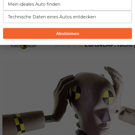
Mein ideales Auto finden
FAHREIGENSCHAFTEN
VERBRAUCH
GEPÄCKRA
Technische Daten eines Autos entdecken
Sicherheit des Modells Mazda 323
Abstimmen
EuroNCAP: nicht 