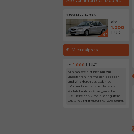
Alle Varianten des Modells
2001 Mazda 323
ab:
1.000
EUR
4.1
Minimalpreis
ab
1.000
EUR*
Minimalpreis ist hier nur zur
ungefähren Information gegeben
und wird durch das Laden der
Informationen aus den leitenden
Portals für Auto-Anzeigen erfrischt.
Die Preise der Autos in sehr gutem
Zustand sind meistens ca. 20% teurer.