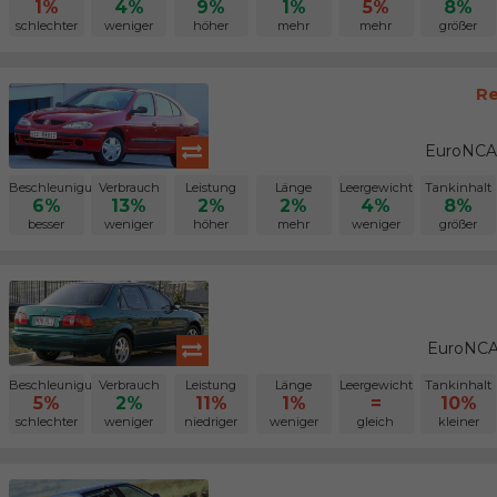
1%
4%
9%
1%
5%
8%
schlechter
weniger
höher
mehr
mehr
größer
Re
EuroNCAP
Beschleunigung
Verbrauch
Leistung
Länge
Leergewicht
Tankinhalt
6%
13%
2%
2%
4%
8%
besser
weniger
höher
mehr
weniger
größer
EuroNCA
Beschleunigung
Verbrauch
Leistung
Länge
Leergewicht
Tankinhalt
5%
2%
11%
1%
=
10%
schlechter
weniger
niedriger
weniger
gleich
kleiner