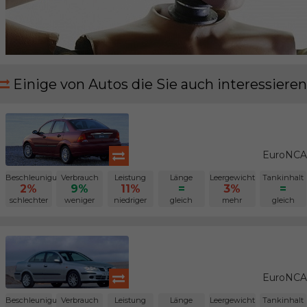
Einige von Autos die Sie auch interessieren
EuroNCAP
Beschleunigung
Verbrauch
Leistung
Länge
Leergewicht
Tankinhalt
2%
9%
11%
=
3%
=
schlechter
weniger
niedriger
gleich
mehr
gleich
EuroNCAP
Beschleunigung
Verbrauch
Leistung
Länge
Leergewicht
Tankinhalt