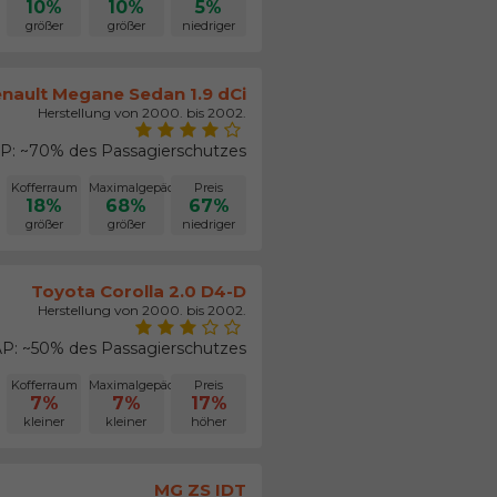
10%
10%
5%
größer
größer
niedriger
nault Megane Sedan 1.9 dCi
Herstellung von 2000. bis 2002.
: ~70% des Passagierschutzes
Kofferraum
Maximalgepäck
Preis
18%
68%
67%
größer
größer
niedriger
Toyota Corolla 2.0 D4-D
Herstellung von 2000. bis 2002.
P: ~50% des Passagierschutzes
Kofferraum
Maximalgepäck
Preis
7%
7%
17%
kleiner
kleiner
höher
MG ZS IDT