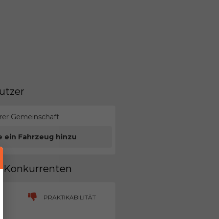
utzer
erer Gemeinschaft
e ein Fahrzeug hinzu
en Konkurrenten
PRAKTIKABILITÄT