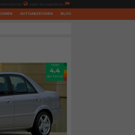
international)
srpski (ex-yugoslavia)
TIONEN
AUTOABZEICHEN
BLOG
Note
4.4
der Fahrer