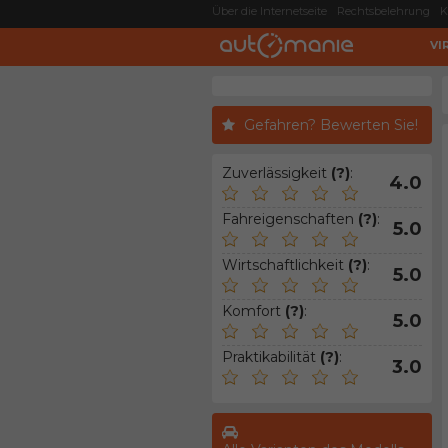
Über die Internetseite
Rechtsbelehrung
K
VI
Gefahren? Bewerten Sie!
Zuverlässigkeit
(?)
:
4.0
Fahreigenschaften
(?)
:
5.0
Wirtschaftlichkeit
(?)
:
5.0
Komfort
(?)
:
5.0
Praktikabilität
(?)
:
3.0