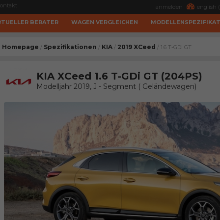
ontakt
anmelden
english (
RTUELLER BERATER
WAGEN VERGLEICHEN
MODELLENSPEZIFIKA
Homepage
Spezifikationen
KIA
2019 XCeed
/
/
/
/ 1.6 T-GDi GT
KIA XCeed 1.6 T-GDi GT (204PS)
Modelljahr 2019, J - Segment ( Geländewagen)