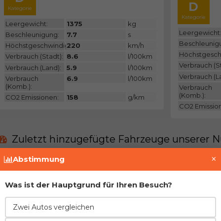
D
Kategorie
Kategorie
Leergewicht:
1375
kg
Leergewicht
Beschleunigung:
7.7
s
Beschleunig
Höchstgeschwindigkeit:
220
km/h
Höchstgesch
Verbrauch (Stadt):
8.6
l/100km
Verbrauch (St
Verbrauch (Land):
5.9
l/100km
Verbrauch (L
Verbrauch
6.9
l/100km
(Komb.):
Verbrauch
(Komb.):
CO2 Emissionen:
158
g/km
CO2 Emissio
Zuletzt hinzugefügte Fahrzeuge unserer N
×
Abstimmung
Derzeit gibt es keine solchen Fahrzeuge in uns
Was ist der Hauptgrund für Ihren Besuch?
Treten Sie der Gemeinschaft bei und fügen Si
Zwei Autos vergleichen
Vor- und Nachteile im Vergleich zur direkt