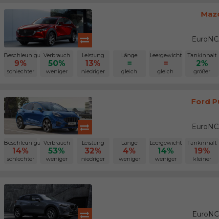
Mazd
EuroNCA
Beschleunigung
Verbrauch
Leistung
Länge
Leergewicht
Tankinhalt
9%
50%
13%
=
=
2%
schlechter
weniger
niedriger
gleich
gleich
größer
Ford P
EuroNCA
Beschleunigung
Verbrauch
Leistung
Länge
Leergewicht
Tankinhalt
14%
53%
32%
4%
14%
19%
schlechter
weniger
niedriger
weniger
weniger
kleiner
EuroNC