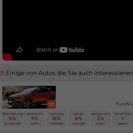
Einige von Autos die Sie auch interessieren
EuroNCA
Beschleunigung
Verbrauch
Leistung
Länge
Leergewicht
Tankinhalt
5%
3%
15%
6%
2%
=
schlechter
mehr
niedriger
weniger
mehr
gleich