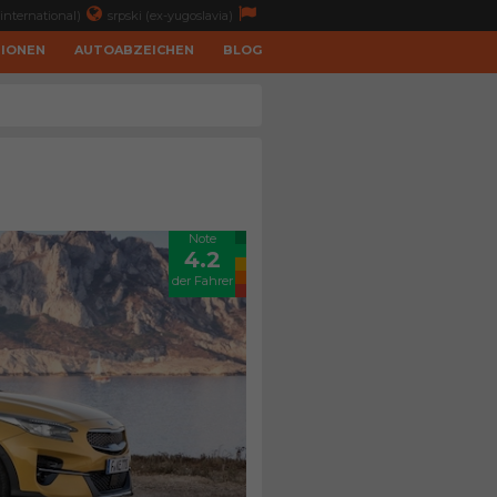
international)
srpski (ex-yugoslavia)
TIONEN
AUTOABZEICHEN
BLOG
Note
4.2
der Fahrer