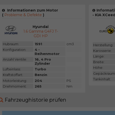
Informationen zum Motor
Informat
(
Probleme & Defekte
)
- KIA XCee
Hyundai
1.6 Gamma G4FJ T-
GDI HP
Hubraum:
1591
cm3
Herstellung:
Konfiguration:
4 -
Karosserie:
Reihenmotor
Länge:
Anzahl Ventile:
16, 4 Pro
Breite:
Zylinder
Höhe:
Lufteinlass:
Turbo
Gepäckraum
Kraftstoffart:
Benzin
Tankinhalt:
Motorleistung:
204
PS
Drehmoment:
265
Nm
Fahrzeughistorie prüfen