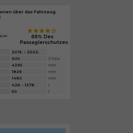
ionen über das Fahrzeug
d
88% Des
Passagierschutzes
2019. - 2022.
SUV
5 Türe
4395
mm
1826
mm
1483
mm
:
426 - 1378
l
50
l