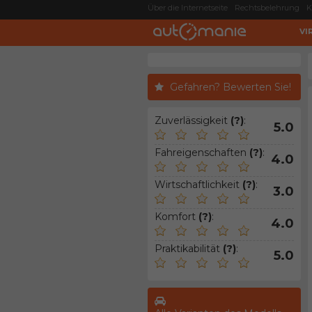
Über die Internetseite
Rechtsbelehrung
K
VI
Gefahren? Bewerten Sie!
Zuverlässigkeit
(?)
:
5.0
Fahreigenschaften
(?)
:
4.0
Wirtschaftlichkeit
(?)
:
3.0
Komfort
(?)
:
4.0
Praktikabilität
(?)
:
5.0