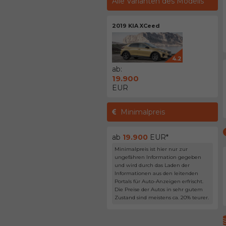
Alle Varianten des Modells
2019 KIA XCeed
4.2
ab:
19.900
EUR
Minimalpreis
ab
19.900
EUR*
Minimalpreis ist hier nur zur
ungefähren Information gegeben
und wird durch das Laden der
Informationen aus den leitenden
Portals für Auto-Anzeigen erfrischt.
Die Preise der Autos in sehr gutem
Zustand sind meistens ca. 20% teurer.