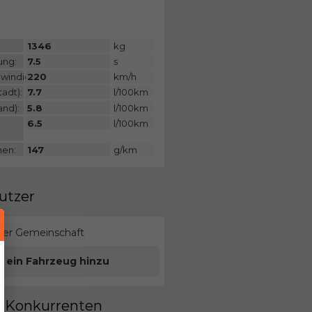
:
1346
kg
ung:
7.5
s
windigkeit:
220
km/h
adt):
7.7
l/100km
and):
5.8
l/100km
6.5
l/100km
nen:
147
g/km
utzer
erer Gemeinschaft
e ein Fahrzeug hinzu
en Konkurrenten