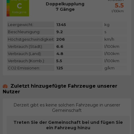
Doppelkupplung
C
5.5
7 Gänge
l/100km
Kategorie
Leergewicht:
1345
kg
Beschleunigung:
9.2
s
Höchstgeschwindigkeit:
206
km/h
Verbrauch (Stadt):
6.6
l/100km
Verbrauch (Land):
4.8
l/100km
Verbrauch (Komb.):
5.5
l/100km
CO2 Emissionen:
125
g/km
Zuletzt hinzugefügte Fahrzeuge unserer
Nutzer
Derzeit gibt es keine solchen Fahrzeuge in unserer
Gemeinschaft
Treten Sie der Gemeinschaft bei und fügen Sie
ein Fahrzeug hinzu