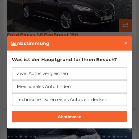
Ford Focus 1.5 EcoBoost 150
Herstellung von 2018. bis aktuell
×
Abstimmung
EuroNCAP: 85% des Passagierschutzes
Beschleunigung
Verbrauch
Leistung
1%
8%
7%
Was ist der Hauptgrund für Ihren Besuch?
besser
weniger
höher
Länge
Leergewicht
Tankinhalt
Zwei Autos vergleichen
2%
2%
4%
mehr
weniger
größer
Mein ideales Auto finden
Kofferraum
Maximalgepäck
Preis
5%
5%
9%
Technische Daten eines Autos entdecken
kleiner
größer
höher
Abstimmen