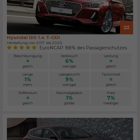
Hyundai i30 1.4 T-GDI
Herstellung von 2017. bis 2020.
EuroNCAP: 88% des Passagierschutzes
Beschleunigung
Verbrauch
Leistung
=
6%
=
gleich
weniger
gleich
Länge
Leergewicht
Tankinhalt
1%
9%
=
mehr
weniger
gleich
Kofferraum
Maximalgepäck
Preis
=
1%
7%
gleich
größer
niedriger