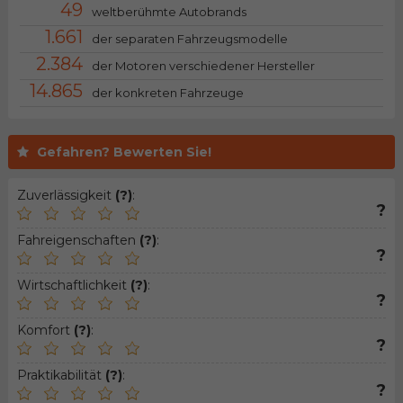
49
weltberühmte Autobrands
1.661
der separaten Fahrzeugsmodelle
2.384
der Motoren verschiedener Hersteller
14.865
der konkreten Fahrzeuge
Gefahren? Bewerten Sie!
Zuverlässigkeit
(?)
:
?
Fahreigenschaften
(?)
:
?
Wirtschaftlichkeit
(?)
:
?
Komfort
(?)
:
?
Praktikabilität
(?)
:
?