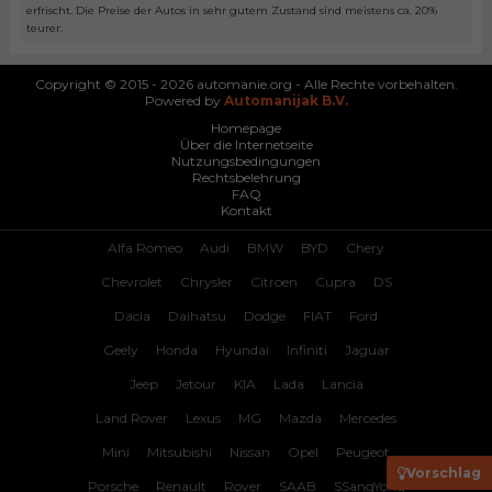
erfrischt. Die Preise der Autos in sehr gutem Zustand sind meistens ca. 20%
teurer.
Copyright © 2015 - 2026 automanie.org - Alle Rechte vorbehalten.
Powered by
Automanijak B.V.
Homepage
Über die Internetseite
Nutzungsbedingungen
Rechtsbelehrung
FAQ
Kontakt
Alfa Romeo
Audi
BMW
BYD
Chery
Chevrolet
Chrysler
Citroen
Cupra
DS
Dacia
Daihatsu
Dodge
FIAT
Ford
Geely
Honda
Hyundai
Infiniti
Jaguar
Jeep
Jetour
KIA
Lada
Lancia
Land Rover
Lexus
MG
Mazda
Mercedes
Mini
Mitsubishi
Nissan
Opel
Peugeot
Vorschlag
Porsche
Renault
Rover
SAAB
SSangYong