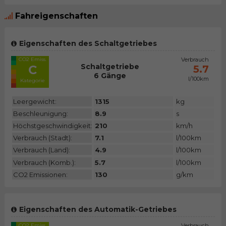
Fahreigenschaften
Eigenschaften des Schaltgetriebes
CO2 Emiss.
Verbrauch
Schaltgetriebe
C
5.7
6 Gänge
l/100km
Kategorie
Leergewicht:
1315
kg
Beschleunigung:
8.9
s
Höchstgeschwindigkeit:
210
km/h
Verbrauch (Stadt):
7.1
l/100km
Verbrauch (Land):
4.9
l/100km
Verbrauch (Komb.):
5.7
l/100km
CO2 Emissionen:
130
g/km
Eigenschaften des Automatik-Getriebes
CO2 Emiss.
Verbrauch