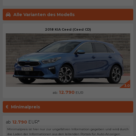
Alle Varianten des Modells
2018 KIA Ceed (Ceed CD)
3.0
12.790
ab:
EUR
Minimalpreis
ab
12.790
EUR*
Minimalpreis ist hier nur zur ungefähren Information gegeben und wird durch
das Laden der Informationen aus den leitenden Portals für Auto-Anzeigen