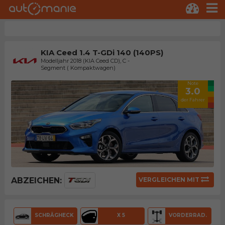
KIA Ceed 1.4 T-GDi 140 (140PS)
Modelljahr 2018 (KIA Ceed CD), C -
Segment ( Kompaktwagen)
Note
3.0
der Fahrer
ABZEICHEN:
VERGLEICHEN MIT
SCHRÄGHECK
X 5
VORDERRAD.