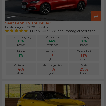
Seat Leon 1.5 TSI 150 ACT
Herstellung von 2020. bis aktuell
EuroNCAP: 92% des Passagierschutzes
Beschleunigung
Verbrauch
Leistung
6%
14%
7%
besser
weniger
höher
Länge
Leergewicht
Tankinhalt
1%
=
11%
mehr
gleich
kleiner
Kofferraum
Maximalgepäck
Preis
4%
1%
29%
kleiner
größer
höher