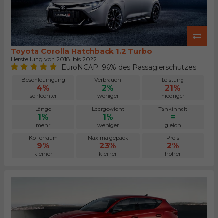
Toyota Corolla Hatchback 1.2 Turbo
Herstellung von 2018. bis 2022.
EuroNCAP: 96% des Passagierschutzes
Beschleunigung
Verbrauch
Leistung
4%
2%
21%
schlechter
weniger
niedriger
Länge
Leergewicht
Tankinhalt
1%
1%
=
mehr
weniger
gleich
Kofferraum
Maximalgepäck
Preis
9%
23%
2%
kleiner
kleiner
höher