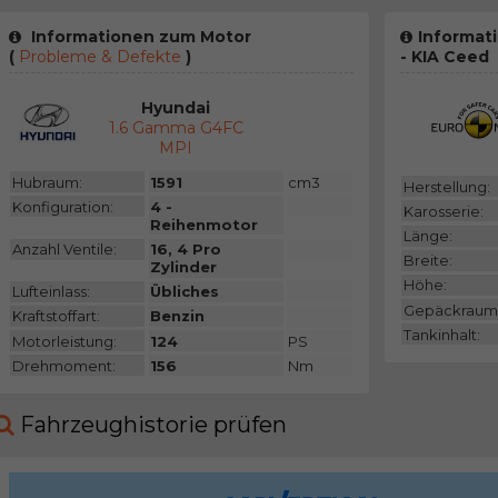
Informationen zum Motor
Informat
(
Probleme & Defekte
)
- KIA Ceed
Hyundai
1.6 Gamma G4FC
MPI
Hubraum:
1591
cm3
Herstellung:
Konfiguration:
4 -
Karosserie:
Reihenmotor
Länge:
Anzahl Ventile:
16, 4 Pro
Breite:
Zylinder
Höhe:
Lufteinlass:
Übliches
Gepäckraum
Kraftstoffart:
Benzin
Tankinhalt:
Motorleistung:
124
PS
Drehmoment:
156
Nm
Fahrzeughistorie prüfen