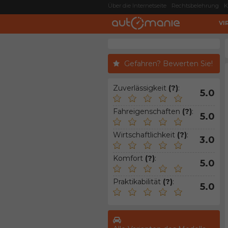
Über die Internetseite
Rechtsbelehrung
K
VI
Gefahren? Bewerten Sie!
Zuverlässigkeit
(?)
:
5.0
Fahreigenschaften
(?)
:
5.0
Wirtschaftlichkeit
(?)
:
3.0
Komfort
(?)
:
5.0
Praktikabilität
(?)
:
5.0