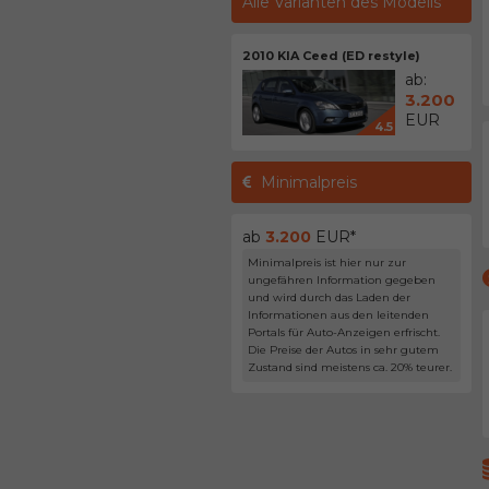
Alle Varianten des Modells
2010 KIA Ceed (ED restyle)
ab:
3.200
EUR
4.5
Minimalpreis
ab
3.200
EUR*
Minimalpreis ist hier nur zur
ungefähren Information gegeben
und wird durch das Laden der
Informationen aus den leitenden
Portals für Auto-Anzeigen erfrischt.
Die Preise der Autos in sehr gutem
Zustand sind meistens ca. 20% teurer.