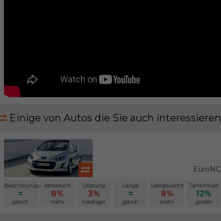
Einige von Autos die Sie auch interessieren
EuroNCA
Beschleunigung
Verbrauch
Leistung
Länge
Leergewicht
Tankinhalt
=
8%
3%
=
8%
12%
gleich
mehr
niedriger
gleich
mehr
größer