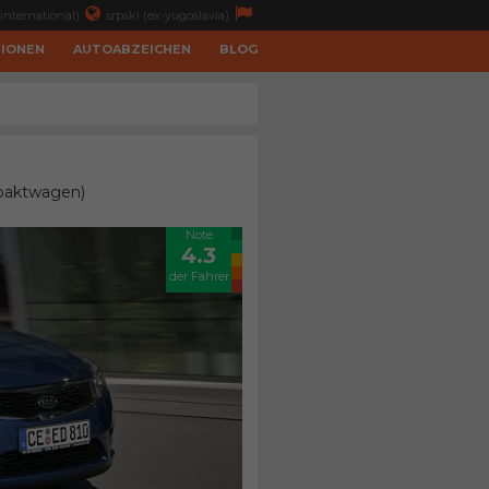
international)
srpski (ex-yugoslavia)
TIONEN
AUTOABZEICHEN
BLOG
mpaktwagen)
Note
4.3
der Fahrer