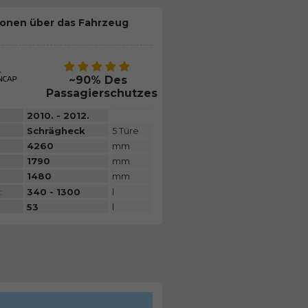
ionen über das Fahrzeug
~90% Des
Passagierschutzes
2010. - 2012.
Schrägheck
5 Türe
4260
mm
1790
mm
1480
mm
:
340 - 1300
l
53
l