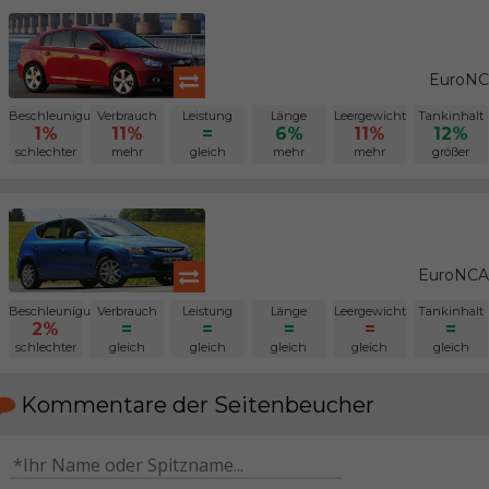
EuroNC
Beschleunigung
Verbrauch
Leistung
Länge
Leergewicht
Tankinhalt
1%
11%
=
6%
11%
12%
schlechter
mehr
gleich
mehr
mehr
größer
EuroNCAP
Beschleunigung
Verbrauch
Leistung
Länge
Leergewicht
Tankinhalt
2%
=
=
=
=
=
schlechter
gleich
gleich
gleich
gleich
gleich
Kommentare der Seitenbeucher