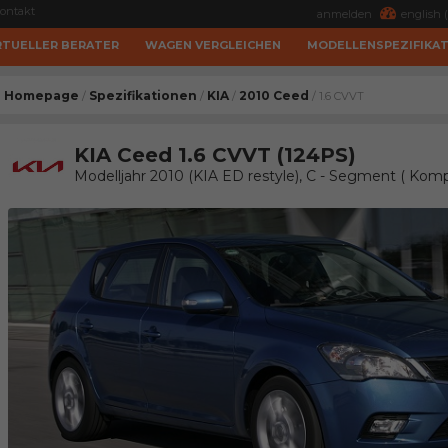
ontakt
anmelden
english (
RTUELLER BERATER
WAGEN VERGLEICHEN
MODELLENSPEZIFIKA
Homepage
Spezifikationen
KIA
2010 Ceed
/
/
/
/ 1.6 CVVT
KIA Ceed 1.6 CVVT (124PS)
Modelljahr 2010 (KIA ED restyle), C - Segment ( Ko