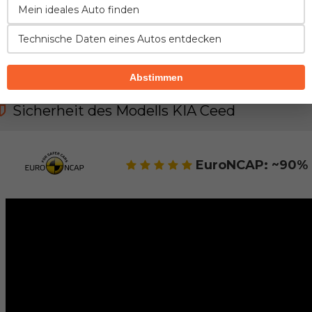
Mein ideales Auto finden
SICHERHEIT
ZUVERLÄSSIGKEIT
KOMFORT
Technische Daten eines Autos entdecken
FAHREIGENSCHAFTEN
VERBRAUCH
Abstimmen
Sicherheit des Modells KIA Ceed
EuroNCAP: ~90% 