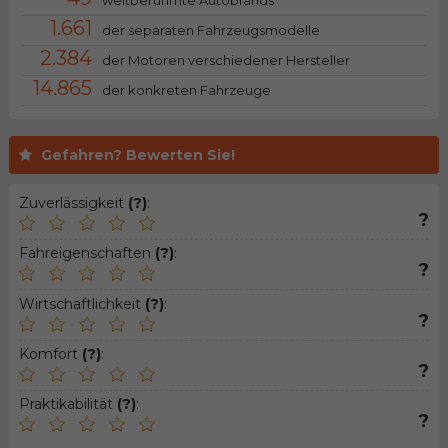
weltberühmte Autobrands
1.661
der separaten Fahrzeugsmodelle
2.384
der Motoren verschiedener Hersteller
14.865
der konkreten Fahrzeuge
Gefahren? Bewerten Sie!
Zuverlässigkeit
(?)
:
?
Fahreigenschaften
(?)
:
?
Wirtschaftlichkeit
(?)
:
?
Komfort
(?)
:
?
Praktikabilität
(?)
:
?