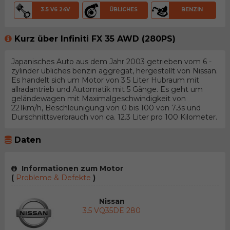
3.5 V6 24V
ÜBLICHES
BENZIN
Kurz über Infiniti FX 35 AWD (280PS)
Japanisches Auto aus dem Jahr 2003 getrieben vom 6 -
zylinder übliches benzin aggregat, hergestellt von Nissan.
Es handelt sich um Motor von 3.5 Liter Hubraum mit
allradantrieb und Automatik mit 5 Gänge. Es geht um
geländewagen mit Maximalgeschwindigkeit von
221km/h, Beschleunigung von 0 bis 100 von 7.3s und
Durschnittsverbrauch von ca. 12.3 Liter pro 100 Kilometer.
Daten
Informationen zum Motor
(
Probleme & Defekte
)
Nissan
3.5 VQ35DE 280