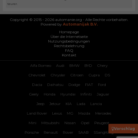
teurer.
Copyright © 2015 - 2026 automanie.org - Alle Rechte vorbehalten.
Powered by
Automanijak B.V.
Homepage
Über die Internetseite
Nutzungsbedingungen
Rechtsbelehrung
FAQ
Kontakt
Alfa Romeo
Audi
BMW
BYD
Chery
Chevrolet
Chrysler
Citroen
Cupra
DS
Dacia
Daihatsu
Dodge
FIAT
Ford
Geely
Honda
Hyundai
Infiniti
Jaguar
Jeep
Jetour
KIA
Lada
Lancia
Land Rover
Lexus
MG
Mazda
Mercedes
Mini
Mitsubishi
Nissan
Opel
Peugeot
Vorschlag
Porsche
Renault
Rover
SAAB
SSangYong