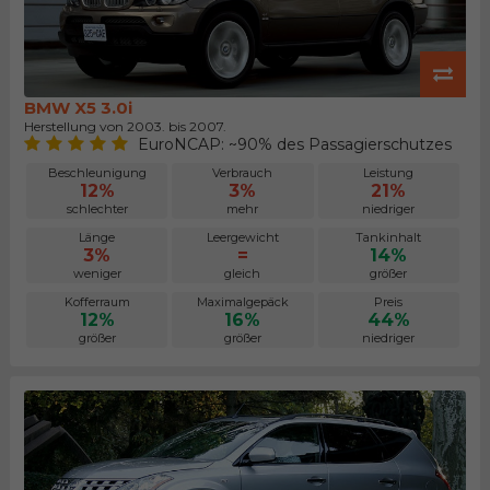
BMW X5 3.0i
Herstellung von 2003. bis 2007.
EuroNCAP: ~90% des Passagierschutzes
Beschleunigung
Verbrauch
Leistung
12%
3%
21%
schlechter
mehr
niedriger
Länge
Leergewicht
Tankinhalt
3%
=
14%
weniger
gleich
größer
Kofferraum
Maximalgepäck
Preis
12%
16%
44%
größer
größer
niedriger