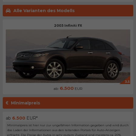
Alle Varianten des Modells
2003 Infiniti FX
3.5
6.500
ab:
EUR
Minimalpreis
ab
6.500
EUR*
Minimalpreis ist hier nur zur ungefähren Information gegeben und wird durch
das Laden der Informationen aus den leitenden Portals für Auto-Anzeigen
erfrischt. Die Preise der Autos in sehr gutem Zustand sind meistens ca. 20%