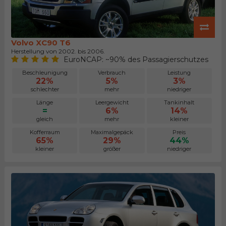
Volvo XC90 T6
Herstellung von 2002. bis 2006.
EuroNCAP: ~90% des Passagierschutzes
Beschleunigung
Verbrauch
Leistung
22%
5%
3%
schlechter
mehr
niedriger
Länge
Leergewicht
Tankinhalt
=
6%
14%
gleich
mehr
kleiner
Kofferraum
Maximalgepäck
Preis
65%
29%
44%
kleiner
größer
niedriger