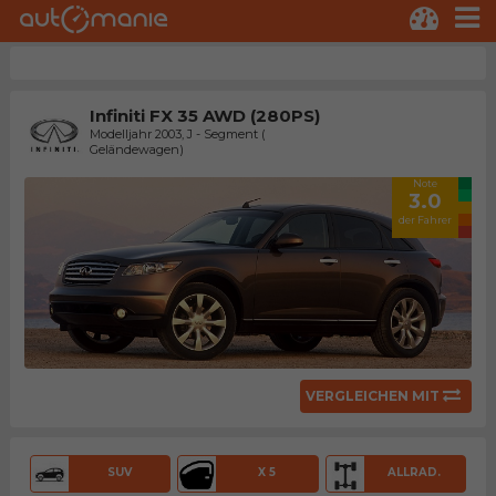
Infiniti FX 35 AWD (280PS)
Modelljahr 2003, J - Segment (
Geländewagen)
Note
3.0
der Fahrer
VERGLEICHEN MIT
SUV
X 5
ALLRAD.