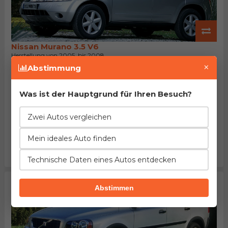
Nissan Murano 3.5 V6
Herstellung von 2005. bis 2008.
EuroNCAP: nicht getestet
×
Abstimmung
Beschleunigung
Verbrauch
Leistung
18%
=
19%
Was ist der Hauptgrund für Ihren Besuch?
schlechter
gleich
niedriger
Länge
Leergewicht
Tankinhalt
1%
5%
2%
Zwei Autos vergleichen
weniger
weniger
größer
Kofferraum
Maximalgepäck
Preis
Mein ideales Auto finden
6%
49%
63%
größer
kleiner
niedriger
Technische Daten eines Autos entdecken
Abstimmen