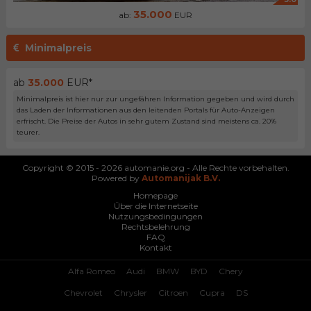
35.000
ab:
EUR
Minimalpreis
ab
35.000
EUR*
Minimalpreis ist hier nur zur ungefähren Information gegeben und wird durch
das Laden der Informationen aus den leitenden Portals für Auto-Anzeigen
erfrischt. Die Preise der Autos in sehr gutem Zustand sind meistens ca. 20%
teurer.
Copyright © 2015 - 2026 automanie.org - Alle Rechte vorbehalten.
Powered by
Automanijak B.V.
Homepage
Über die Internetseite
Nutzungsbedingungen
Rechtsbelehrung
FAQ
Kontakt
Alfa Romeo
Audi
BMW
BYD
Chery
Chevrolet
Chrysler
Citroen
Cupra
DS