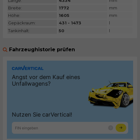
Länge:
4334
mm
Breite:
1772
mm
Höhe:
1605
mm
Gepäckraum:
431 - 1473
l
Tankinhalt:
50
l
Fahrzeughistorie prüfen