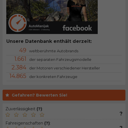
Unsere Datenbank enthält derzeit:
49
weltberühmte Autobrands
1.661
der separaten Fahrzeugsmodelle
2.384
der Motoren verschiedener Hersteller
14.865
der konkreten Fahrzeuge
Gefahren? Bewerten Sie!
Zuverlässigkeit
(?)
:
?
Fahreigenschaften
(?)
: