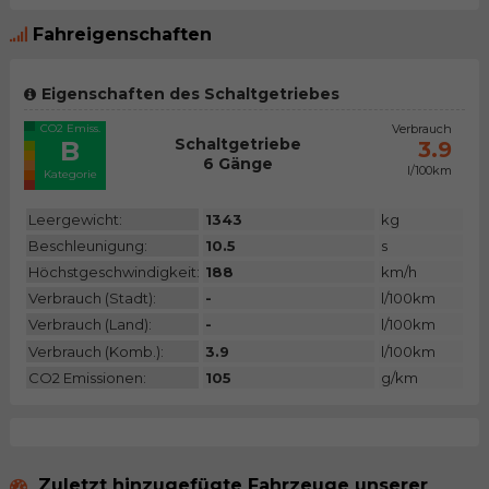
Fahreigenschaften
Eigenschaften des Schaltgetriebes
CO2 Emiss.
Verbrauch
Schaltgetriebe
B
3.9
6 Gänge
l/100km
Kategorie
Leergewicht:
1343
kg
Beschleunigung:
10.5
s
Höchstgeschwindigkeit:
188
km/h
Verbrauch (Stadt):
-
l/100km
Verbrauch (Land):
-
l/100km
Verbrauch (Komb.):
3.9
l/100km
CO2 Emissionen:
105
g/km
Zuletzt hinzugefügte Fahrzeuge unserer