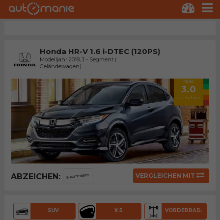
Honda HR-V 1.6 i-DTEC (120PS)
Modelljahr 2018, J - Segment (
Geländewagen)
Note
3.0
der Fahrer
ABZEICHEN:
VERGLEICHEN MIT
SUV
X 5
VORDERRAD.