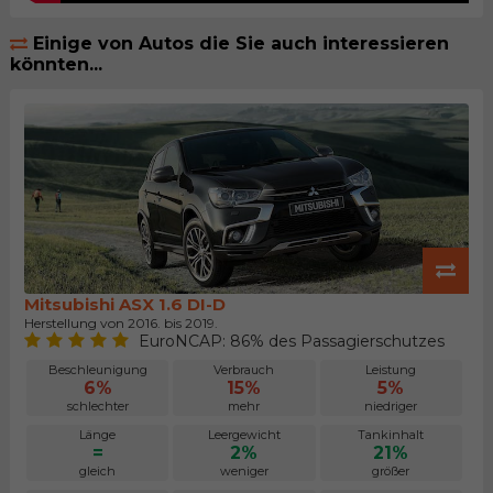
Einige von Autos die Sie auch interessieren
könnten...
Mitsubishi ASX 1.6 DI-D
Herstellung von 2016. bis 2019.
EuroNCAP: 86% des Passagierschutzes
Beschleunigung
Verbrauch
Leistung
6%
15%
5%
schlechter
mehr
niedriger
Länge
Leergewicht
Tankinhalt
=
2%
21%
gleich
weniger
größer