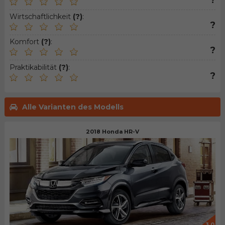
?
Wirtschaftlichkeit
(?)
:
?
Komfort
(?)
:
?
Praktikabilität
(?)
:
?
Alle Varianten des Modells
2018 Honda HR-V
3.0