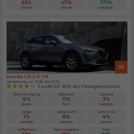
23%
47%
171%
kleiner
kleiner
niedriger
Mazda CX-3 D 115
Herstellung von 2018. bis 2022.
EuroNCAP: 85% des Passagierschutzes
Beschleunigung
Verbrauch
Leistung
6%
11%
3%
besser
mehr
niedriger
Länge
Leergewicht
Tankinhalt
1%
8%
4%
weniger
weniger
kleiner
Kofferraum
Maximalgepäck
Preis