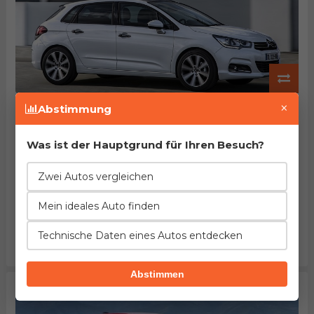
Citroen C4 PureTech 130
×
Abstimmung
Herstellung von 2015. bis 2020.
EuroNCAP: 90% des Passagierschutzes
Beschleunigung
Verbrauch
Leistung
Was ist der Hauptgrund für Ihren Besuch?
2%
=
5%
besser
gleich
höher
Zwei Autos vergleichen
Länge
Leergewicht
Tankinhalt
1%
12%
8%
Mein ideales Auto finden
weniger
weniger
größer
Kofferraum
Maximalgepäck
Preis
Technische Daten eines Autos entdecken
11%
3%
24%
größer
größer
niedriger
Abstimmen