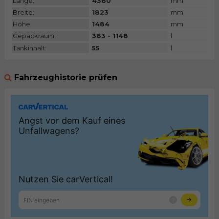
Länge:
4360
mm
Breite:
1823
mm
Höhe:
1484
mm
Gepäckraum:
363 - 1148
l
Tankinhalt:
55
l
Fahrzeughistorie prüfen