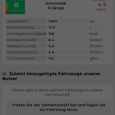
Automatik
B
4.9
6 Gänge
l/100km
Kategorie
Leergewicht:
1280
kg
Beschleunigung:
11.0
s
Höchstgeschwindigkeit:
195
km/h
Verbrauch (Stadt):
6.4
l/100km
Verbrauch (Land):
4.0
l/100km
Verbrauch (Komb.):
4.9
l/100km
CO2 Emissionen:
114
g/km
Zuletzt hinzugefügte Fahrzeuge unserer
Nutzer
Derzeit gibt es keine solchen Fahrzeuge in unserer
Gemeinschaft
Treten Sie der Gemeinschaft bei und fügen Sie
ein Fahrzeug hinzu