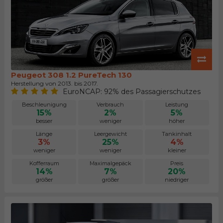
Peugeot 308 1.2 PureTech 130
Herstellung von 2013. bis 2017.
EuroNCAP: 92% des Passagierschutzes
Beschleunigung
Verbrauch
Leistung
15%
2%
5%
besser
weniger
höher
Länge
Leergewicht
Tankinhalt
3%
25%
4%
weniger
weniger
kleiner
Kofferraum
Maximalgepäck
Preis
14%
7%
20%
größer
größer
niedriger