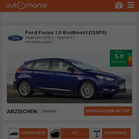
Ford Focus 1.0 EcoBoost (125PS)
Modelljahr 2015, C - Segment (
Kompaktwagen)
Note
5.0
der Fahrer
ABZEICHEN:
VERGLEICHEN MIT
SCHRÄGHECK
X 5
VORDERRAD.