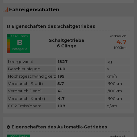
Fahreigenschaften
Eigenschaften des Schaltgetriebes
CO2 Emiss.
Verbrauch
Schaltgetriebe
B
4.7
6 Gänge
l/100km
Kategorie
Leergewicht:
1327
kg
Beschleunigung:
11.0
s
Höchstgeschwindigkeit:
195
km/h
Verbrauch (Stadt):
5.7
l/100km
Verbrauch (Land):
4.1
l/100km
Verbrauch (Komb.):
4.7
l/100km
CO2 Emissionen:
108
g/km
Eigenschaften des Automatik-Getriebes
CO2 Emiss.
Verbrauch