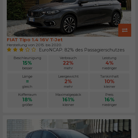
FIAT Tipo 1.4 16V T-Jet
Herstellung von 2015. bis 2020.
EuroNCAP: 82% des Passagierschutzes
Beschleunigung
Verbrauch
Leistung
15%
22%
4%
besser
mehr
niedriger
Länge
Leergewicht
Tankinhalt
=
2%
10%
gleich
mehr
kleiner
Kofferraum
Maximalgepäck
Preis
18%
161%
16%
größer
kleiner
niedriger