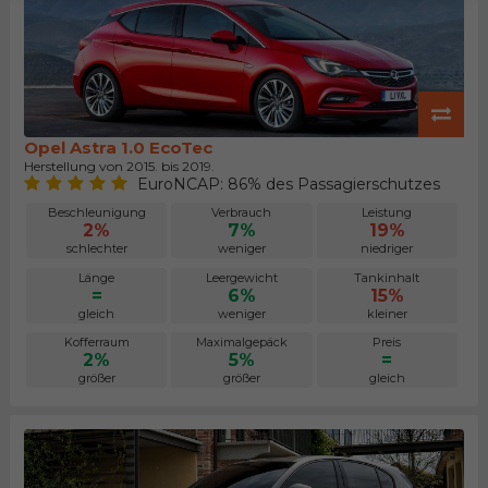
Opel Astra 1.0 EcoTec
Herstellung von 2015. bis 2019.
EuroNCAP: 86% des Passagierschutzes
Beschleunigung
Verbrauch
Leistung
2%
7%
19%
schlechter
weniger
niedriger
Länge
Leergewicht
Tankinhalt
=
6%
15%
gleich
weniger
kleiner
Kofferraum
Maximalgepäck
Preis
2%
5%
=
größer
größer
gleich