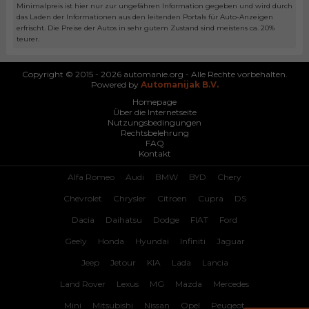
Minimalpreis ist hier nur zur ungefähren Information gegeben und wird durch
das Laden der Informationen aus den leitenden Portals für Auto-Anzeigen
erfrischt. Die Preise der Autos in sehr gutem Zustand sind meistens ca. 20%
teurer.
Copyright © 2015 - 2026 automanie.org - Alle Rechte vorbehalten.
Powered by
Automanijak B.V.
Homepage
Über die Internetseite
Nutzungsbedingungen
Rechtsbelehrung
FAQ
Kontakt
Alfa Romeo
Audi
BMW
BYD
Chery
Chevrolet
Chrysler
Citroen
Cupra
DS
Dacia
Daihatsu
Dodge
FIAT
Ford
Geely
Honda
Hyundai
Infiniti
Jaguar
Jeep
Jetour
KIA
Lada
Lancia
Land Rover
Lexus
MG
Mazda
Mercedes
Mini
Mitsubishi
Nissan
Opel
Peugeot