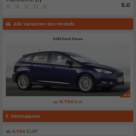
Praktikabilität
(?)
:
5.0
Alle Varianten des Modells
2015 Ford Focus
4.4
6.700
ab:
EUR
Minimalpreis
ab
6.700
EUR*