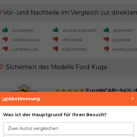
Vor- und Nachteile im Vergleich zur direkt
SICHERHEIT
ZUVERLÄSSIGKEIT
KOMFORT
GEPÄCKRAUM
MECHANIK
ELEKTRIK
LUFTEINFLUSS
KÜHLSYSTEM
KUPPLUNG/
Sicherheit des Modells Ford Kuga
EuroNCAP: 94% d
×
Abstimmung
Was ist der Hauptgrund für Ihren Besuch?
Zwei Autos vergleichen