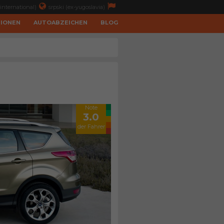
international)
srpski (ex-yugoslavia)
TIONEN
AUTOABZEICHEN
BLOG
Note
3.0
der Fahrer