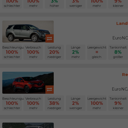
100%
100%
3%
3%
100%
9%
schlechter
mehr
höher
weniger
mehr
kleiner
Land
EuroNC
Beschleunigung
Verbrauch
Leistung
Länge
Leergewicht
Tankinhalt
100%
100%
20%
2%
=
8%
schlechter
mehr
niedriger
mehr
gleich
größer
Re
EuroNCA
Beschleunigung
Verbrauch
Leistung
Länge
Leergewicht
Tankinhalt
100%
100%
38%
2%
100%
9%
schlechter
mehr
niedriger
weniger
mehr
kleiner