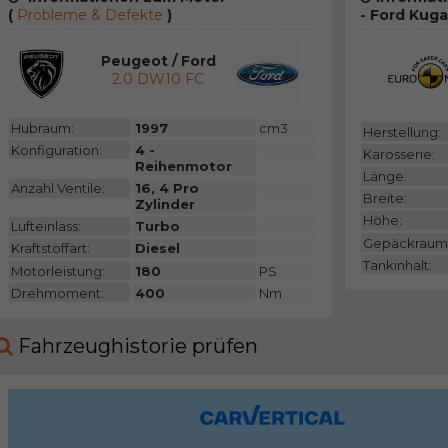
(
Probleme & Defekte
)
- Ford Kuga
Peugeot / Ford
2.0 DW10 FC
Hubraum:
1997
cm3
Herstellung:
Konfiguration:
4 -
Karosserie:
Reihenmotor
Länge:
Anzahl Ventile:
16, 4 Pro
Breite:
Zylinder
Höhe:
Lufteinlass:
Turbo
Gepäckraum
Kraftstoffart:
Diesel
Tankinhalt:
Motorleistung:
180
PS
Drehmoment:
400
Nm
Fahrzeughistorie prüfen