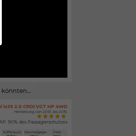
 könnten...
i ix35 2.0 CRDi VGT HP 4WD
Herstellung von 2013. bis 2015.
P: 90% des Passagierschutzes
Kofferraum
Maximalgepäck
Preis