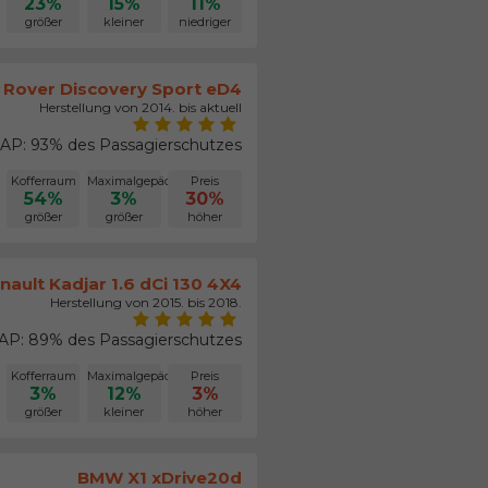
23%
15%
11%
größer
kleiner
niedriger
 Rover Discovery Sport eD4
Herstellung von 2014. bis aktuell
AP: 93% des Passagierschutzes
Kofferraum
Maximalgepäck
Preis
54%
3%
30%
größer
größer
höher
nault Kadjar 1.6 dCi 130 4X4
Herstellung von 2015. bis 2018.
P: 89% des Passagierschutzes
Kofferraum
Maximalgepäck
Preis
3%
12%
3%
größer
kleiner
höher
BMW X1 xDrive20d