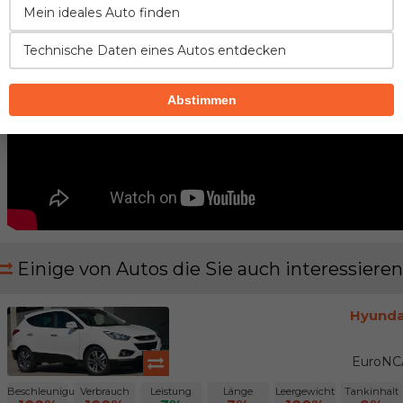
Mein ideales Auto finden
Technische Daten eines Autos entdecken
Abstimmen
Einige von Autos die Sie auch interessieren
Hyunda
EuroNCA
Beschleunigung
Verbrauch
Leistung
Länge
Leergewicht
Tankinhalt