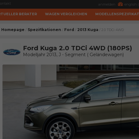
ontakt
anmelden
english (
RTUELLER BERATER
WAGEN VERGLEICHEN
MODELLENSPEZIFIKA
Homepage
Spezifikationen
Ford
2013 Kuga
/
/
/
/ 2.0 TDCi 4WD
Ford Kuga 2.0 TDCi 4WD (180PS)
Modelljahr 2013, J - Segment ( Geländewagen)