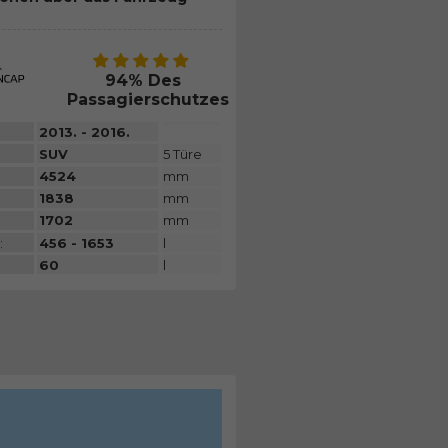
94% Des
Passagierschutzes
2013. - 2016.
SUV
5 Türe
4524
mm
1838
mm
1702
mm
:
456 - 1653
l
60
l