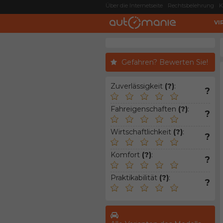
Über die Internetseite
Rechtsbelehrung
K
VI
Gefahren? Bewerten Sie!
Zuverlässigkeit
(?)
:
?
Fahreigenschaften
(?)
:
?
Wirtschaftlichkeit
(?)
:
?
Komfort
(?)
:
?
Praktikabilität
(?)
:
?