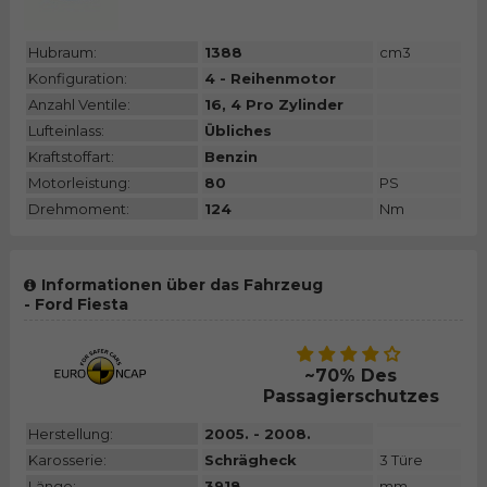
Hubraum:
1388
cm3
Konfiguration:
4 - Reihenmotor
Anzahl Ventile:
16, 4 Pro Zylinder
Lufteinlass:
Übliches
Kraftstoffart:
Benzin
Motorleistung:
80
PS
Drehmoment:
124
Nm
Informationen über das Fahrzeug
- Ford Fiesta
~70% Des
Passagierschutzes
Herstellung:
2005. - 2008.
Karosserie:
Schrägheck
3 Türe
Länge:
3918
mm