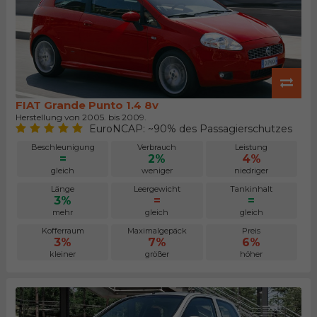
FIAT Grande Punto 1.4 8v
Herstellung von 2005. bis 2009.
EuroNCAP: ~90% des Passagierschutzes
Beschleunigung
Verbrauch
Leistung
=
2%
4%
gleich
weniger
niedriger
Länge
Leergewicht
Tankinhalt
3%
=
=
mehr
gleich
gleich
Kofferraum
Maximalgepäck
Preis
3%
7%
6%
kleiner
größer
höher