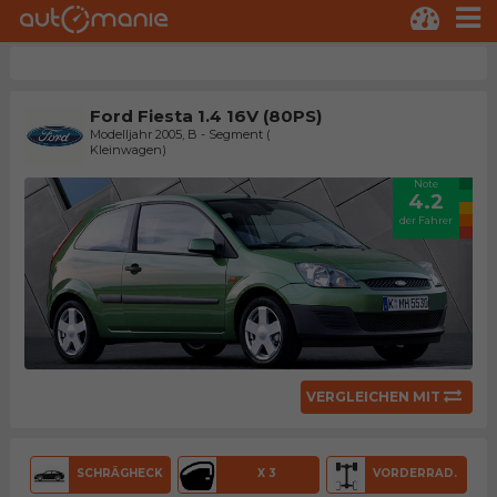
Ford Fiesta 1.4 16V (80PS)
Modelljahr 2005, B - Segment (
Kleinwagen)
Note
4.2
der Fahrer
VERGLEICHEN MIT
SCHRÄGHECK
X 3
VORDERRAD.