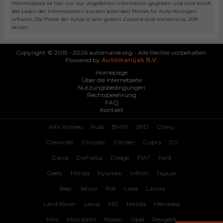
Minimalpreis ist hier nur zur ungefähren Information gegeben und wird durch
das Laden der Informationen aus den leitenden Portals für Auto-Anzeigen
erfrischt. Die Preise der Autos in sehr gutem Zustand sind meistens ca. 20%
teurer.
Copyright © 2015 - 2026 automanie.org - Alle Rechte vorbehalten.
Powered by
Automanijak B.V.
Homepage
Über die Internetseite
Nutzungsbedingungen
Rechtsbelehrung
FAQ
Kontakt
Alfa Romeo
Audi
BMW
BYD
Chery
Chevrolet
Chrysler
Citroen
Cupra
DS
Dacia
Daihatsu
Dodge
FIAT
Ford
Geely
Honda
Hyundai
Infiniti
Jaguar
Jeep
Jetour
KIA
Lada
Lancia
Land Rover
Lexus
MG
Mazda
Mercedes
Mini
Mitsubishi
Nissan
Opel
Peugeot