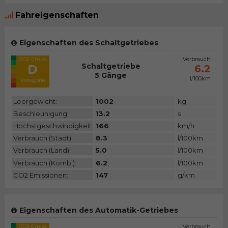
Fahreigenschaften
Eigenschaften des Schaltgetriebes
CO2 Emiss.
Verbrauch
Schaltgetriebe
D
6.2
5 Gänge
l/100km
Kategorie
Leergewicht:
1002
kg
Beschleunigung:
13.2
s
Höchstgeschwindigkeit:
166
km/h
Verbrauch (Stadt):
8.3
l/100km
Verbrauch (Land):
5.0
l/100km
Verbrauch (Komb.):
6.2
l/100km
CO2 Emissionen:
147
g/km
Eigenschaften des Automatik-Getriebes
CO2 Emiss.
Verbrauch