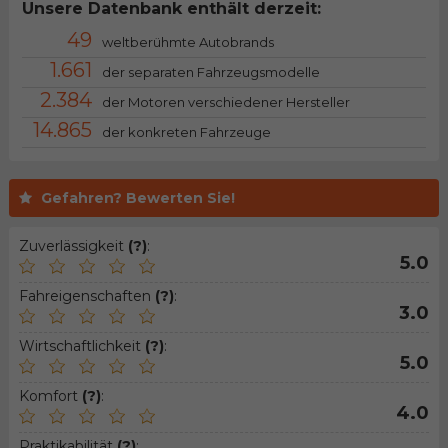
Unsere Datenbank enthält derzeit:
49
weltberühmte Autobrands
1.661
der separaten Fahrzeugsmodelle
2.384
der Motoren verschiedener Hersteller
14.865
der konkreten Fahrzeuge
Gefahren? Bewerten Sie!
Zuverlässigkeit
(?)
:
5.0
Fahreigenschaften
(?)
:
3.0
Wirtschaftlichkeit
(?)
:
5.0
Komfort
(?)
:
4.0
Praktikabilität
(?)
: