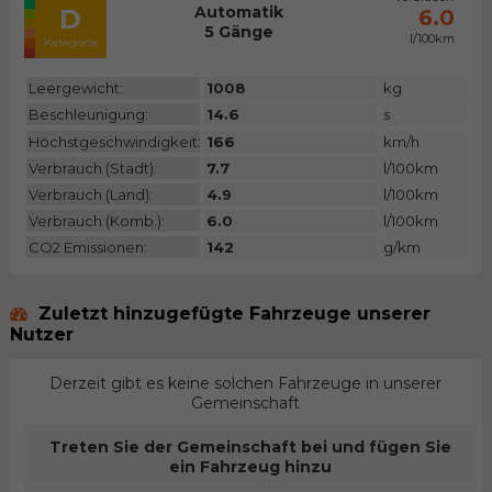
Automatik
D
6.0
5 Gänge
l/100km
Kategorie
Leergewicht:
1008
kg
Beschleunigung:
14.6
s
Höchstgeschwindigkeit:
166
km/h
Verbrauch (Stadt):
7.7
l/100km
Verbrauch (Land):
4.9
l/100km
Verbrauch (Komb.):
6.0
l/100km
CO2 Emissionen:
142
g/km
Zuletzt hinzugefügte Fahrzeuge unserer
Nutzer
Derzeit gibt es keine solchen Fahrzeuge in unserer
Gemeinschaft
Treten Sie der Gemeinschaft bei und fügen Sie
ein Fahrzeug hinzu