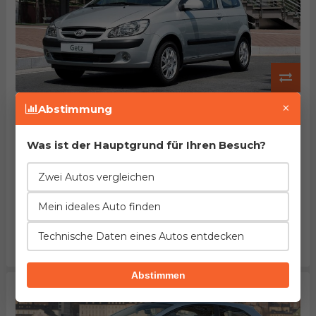
Hyundai Getz 1.4i
×
Abstimmung
Herstellung von 2005. bis 2008.
EuroNCAP: ~70% des Passagierschutzes
Beschleunigung
Verbrauch
Leistung
Was ist der Hauptgrund für Ihren Besuch?
18%
2%
18%
besser
mehr
höher
Zwei Autos vergleichen
Länge
Leergewicht
Tankinhalt
2%
=
=
Mein ideales Auto finden
weniger
gleich
gleich
Kofferraum
Maximalgepäck
Preis
12%
3%
11%
Technische Daten eines Autos entdecken
kleiner
größer
höher
Abstimmen