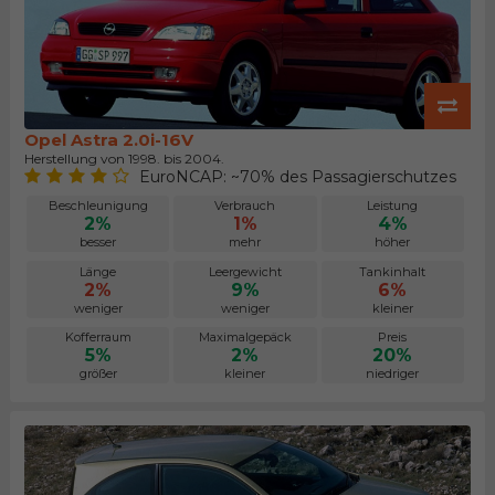
Opel Astra 2.0i-16V
Herstellung von 1998. bis 2004.
EuroNCAP: ~70% des Passagierschutzes
Beschleunigung
Verbrauch
Leistung
2%
1%
4%
besser
mehr
höher
Länge
Leergewicht
Tankinhalt
2%
9%
6%
weniger
weniger
kleiner
Kofferraum
Maximalgepäck
Preis
5%
2%
20%
größer
kleiner
niedriger