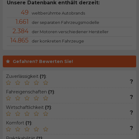
Unsere Datenbank enthält derzeit:
49
weltberühmte Autobrands
1.661
der separaten Fahrzeugsmodelle
2.384
der Motoren verschiedener Hersteller
14.865
der konkreten Fahrzeuge
Gefahren? Bewerten Sie!
Zuverlässigkeit
(?)
:
?
Fahreigenschaften
(?)
:
?
Wirtschaftlichkeit
(?)
:
?
Komfort
(?)
:
?
Praktikabilität
(?)
: