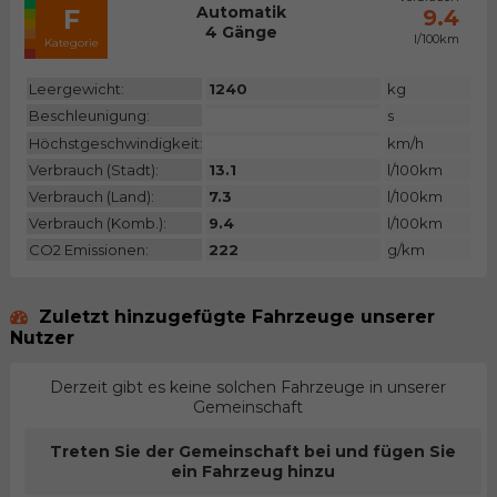
Automatik
F
9.4
4 Gänge
l/100km
Kategorie
Leergewicht:
1240
kg
Beschleunigung:
s
Höchstgeschwindigkeit:
km/h
Verbrauch (Stadt):
13.1
l/100km
Verbrauch (Land):
7.3
l/100km
Verbrauch (Komb.):
9.4
l/100km
CO2 Emissionen:
222
g/km
Zuletzt hinzugefügte Fahrzeuge unserer
Nutzer
Derzeit gibt es keine solchen Fahrzeuge in unserer
Gemeinschaft
Treten Sie der Gemeinschaft bei und fügen Sie
ein Fahrzeug hinzu