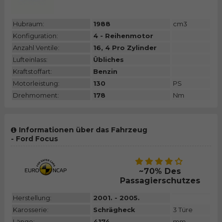
Hubraum:
1988
cm3
Konfiguration:
4 - Reihenmotor
Anzahl Ventile:
16, 4 Pro Zylinder
Lufteinlass:
Übliches
Kraftstoffart:
Benzin
Motorleistung:
130
PS
Drehmoment:
178
Nm
Informationen über das Fahrzeug
- Ford Focus
~70% Des
Passagierschutzes
Herstellung:
2001. - 2005.
Karosserie:
Schrägheck
3 Türe
Länge:
4174
mm