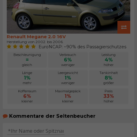
Renault Megane 2.0 16V
Herstellung von 2002. bis 2006.
EuroNCAP: ~90% des Passagierschutzes
Beschleunigung
Verbrauch
Leistung
=
6%
4%
gleich
weniger
höher
Länge
Leergewicht
Tankinhalt
1%
1%
8%
mehr
weniger
größer
Kofferraum
Maximalgepäck
Preis
6%
1%
33%
kleiner
kleiner
höher
Kommentare der Seitenbeucher