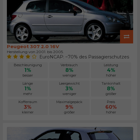
Peugeot 307 2.0 16V
Herstellung von 2001. bis 2005.
EuroNCAP: ~70% des Passagierschutzes
Beschleunigung
Verbrauch
Leistung
1%
8%
4%
besser
weniger
höher
Länge
Leergewicht
Tankinhalt
1%
3%
8%
mehr
weniger
größer
Kofferraum
Maximalgepäck
Preis
3%
9%
60%
kleiner
größer
höher