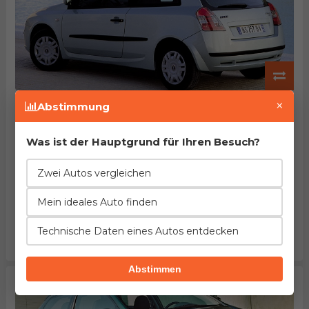
FIAT Stilo 1.8 16v
×
Abstimmung
Herstellung von 2001. bis 2004.
EuroNCAP: ~70% des Passagierschutzes
Beschleunigung
Verbrauch
Leistung
Was ist der Hauptgrund für Ihren Besuch?
7%
6%
2%
schlechter
weniger
höher
Zwei Autos vergleichen
Länge
Leergewicht
Tankinhalt
=
=
5%
Mein ideales Auto finden
gleich
gleich
größer
Kofferraum
Maximalgepäck
Preis
15%
295%
20%
Technische Daten eines Autos entdecken
kleiner
kleiner
niedriger
Abstimmen