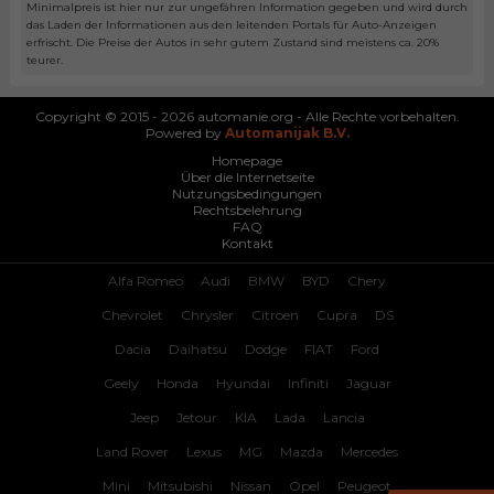
Minimalpreis ist hier nur zur ungefähren Information gegeben und wird durch
das Laden der Informationen aus den leitenden Portals für Auto-Anzeigen
erfrischt. Die Preise der Autos in sehr gutem Zustand sind meistens ca. 20%
teurer.
Copyright © 2015 - 2026 automanie.org - Alle Rechte vorbehalten.
Powered by
Automanijak B.V.
Homepage
Über die Internetseite
Nutzungsbedingungen
Rechtsbelehrung
FAQ
Kontakt
Alfa Romeo
Audi
BMW
BYD
Chery
Chevrolet
Chrysler
Citroen
Cupra
DS
Dacia
Daihatsu
Dodge
FIAT
Ford
Geely
Honda
Hyundai
Infiniti
Jaguar
Jeep
Jetour
KIA
Lada
Lancia
Land Rover
Lexus
MG
Mazda
Mercedes
Mini
Mitsubishi
Nissan
Opel
Peugeot