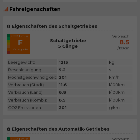
Fahreigenschaften
Eigenschaften des Schaltgetriebes
CO2 Emiss.
Verbrauch
Schaltgetriebe
F
8.5
5 Gänge
l/100km
Kategorie
Leergewicht:
1213
kg
Beschleunigung:
9.2
s
Höchstgeschwindigkeit:
201
km/h
Verbrauch (Stadt):
11.6
l/100km
Verbrauch (Land):
6.8
l/100km
Verbrauch (Komb.):
8.5
l/100km
CO2 Emissionen:
201
g/km
Eigenschaften des Automatik-Getriebes
CO2 Emiss.
Verbrauch