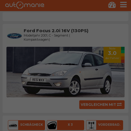
Ford Focus 2.0i 16V (130PS)
Modelljahr 2001, C - Segment (
Kompaktwagen)
Note
3.0
der Fahrer
VERGLEICHEN MIT
SCHRÄGHECK
X 3
VORDERRAD.