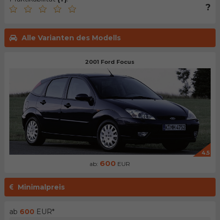
?
Alle Varianten des Modells
2001 Ford Focus
4.5
600
ab:
EUR
Minimalpreis
ab
600
EUR*