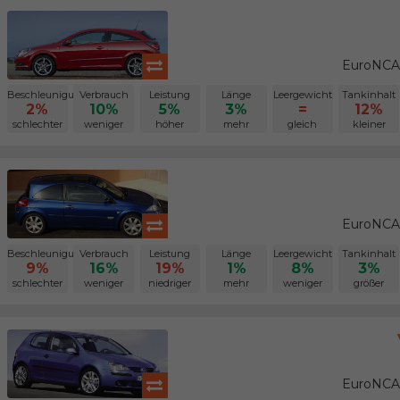
EuroNCAP
Beschleunigung
Verbrauch
Leistung
Länge
Leergewicht
Tankinhalt
2%
10%
5%
3%
=
12%
schlechter
weniger
höher
mehr
gleich
kleiner
EuroNCAP
Beschleunigung
Verbrauch
Leistung
Länge
Leergewicht
Tankinhalt
9%
16%
19%
1%
8%
3%
schlechter
weniger
niedriger
mehr
weniger
größer
EuroNCAP