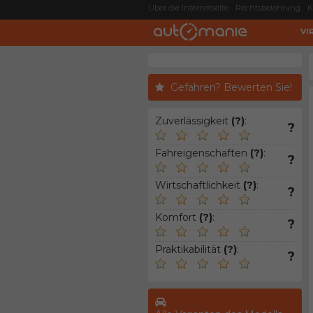
Über die Internetseite
Rechtsbelehrung
K
VI
Gefahren? Bewerten Sie!
Zuverlässigkeit
(?)
:
?
Fahreigenschaften
(?)
:
?
Wirtschaftlichkeit
(?)
:
?
Komfort
(?)
:
?
Praktikabilität
(?)
:
?