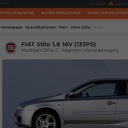
ontakt
anmelden
english (
RTUELLER BERATER
WAGEN VERGLEICHEN
MODELLENSPEZIFIKA
Homepage
Spezifikationen
FIAT
2004 Stilo
/
/
/
/ 1.8 16V
FIAT Stilo 1.8 16V (133PS)
Modelljahr 2004, C - Segment ( Kompaktwagen)