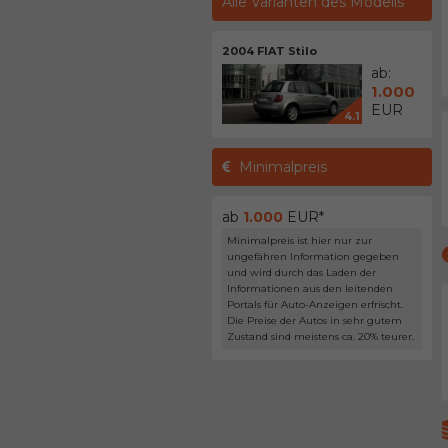
Alle Varianten des Modells
2004 FIAT Stilo
ab:
1.000
EUR
4.1
Minimalpreis
ab
1.000
EUR*
Minimalpreis ist hier nur zur
ungefähren Information gegeben
und wird durch das Laden der
Informationen aus den leitenden
Portals für Auto-Anzeigen erfrischt.
Die Preise der Autos in sehr gutem
Zustand sind meistens ca. 20% teurer.