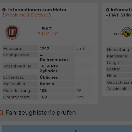
Informationen zum Motor
Informat
(
Probleme & Defekte
)
- FIAT Stilo
FIAT
1.8 MPI 133
Hubraum:
1747
cm3
Herstellung:
Konfiguration:
4 -
Karosserie:
Reihenmotor
Länge:
Anzahl Ventile:
16, 4 Pro
Breite:
Zylinder
Höhe:
Lufteinlass:
Übliches
Gepäckraum
Kraftstoffart:
Benzin
Tankinhalt:
Motorleistung:
133
PS
Drehmoment:
162
Nm
Fahrzeughistorie prüfen