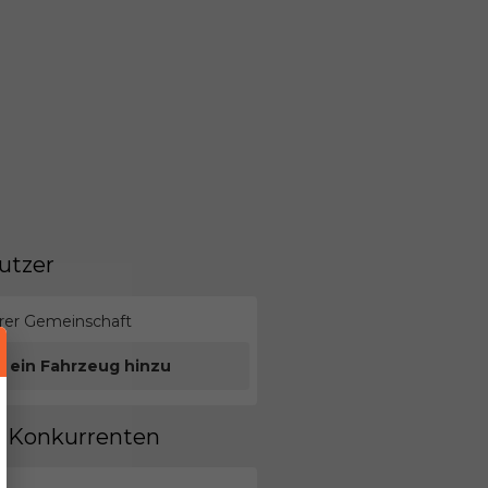
utzer
erer Gemeinschaft
e ein Fahrzeug hinzu
en Konkurrenten