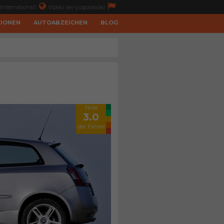
international)
srpski (ex-yugoslavia)
TIONEN
AUTOABZEICHEN
BLOG
Note
3.0
der Fahrer