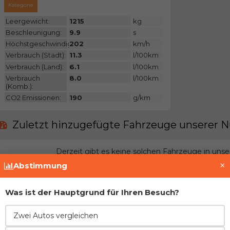
Kategorie
Leergewicht:
1215
kg
Beschleunigung:
9.9
s
Höchstgeschwindigkeit:
202
km/h
Verbrauch (Stadt):
11.3
l/100km
Verbrauch (Land):
6.1
l/100km
Verbrauch
8.0
l/100km
(Komb.):
CO2 Emissionen:
190
g/km
Zuletzt hinzugefügte Fahrzeuge unserer N
Derzeit gibt es keine solchen Fahrzeuge in uns
×
Abstimmung
Treten Sie der Gemeinschaft bei und fügen Si
Was ist der Hauptgrund für Ihren Besuch?
Vor- und Nachteile im Vergleich zur direkt
Zwei Autos vergleichen