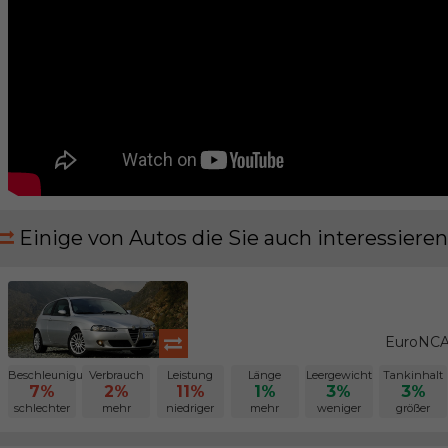
Einige von Autos die Sie auch interessieren
EuroNCA
Beschleunigung
Verbrauch
Leistung
Länge
Leergewicht
Tankinhalt
7%
2%
11%
1%
3%
3%
schlechter
mehr
niedriger
mehr
weniger
größer