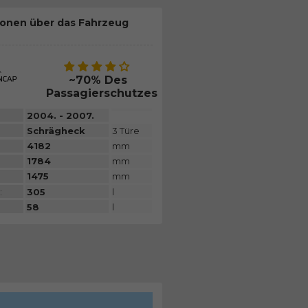
ionen über das Fahrzeug
~70% Des
Passagierschutzes
2004. - 2007.
Schrägheck
3 Türe
4182
mm
1784
mm
1475
mm
:
305
l
58
l