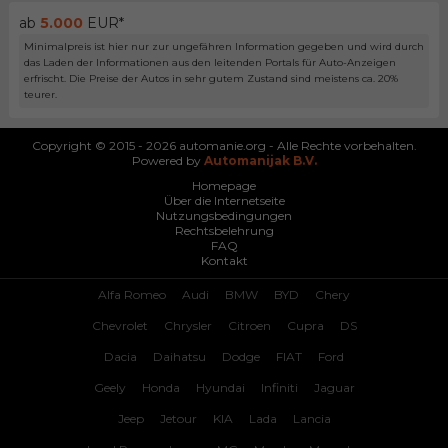
ab
5.000
EUR*
Minimalpreis ist hier nur zur ungefähren Information gegeben und wird durch
das Laden der Informationen aus den leitenden Portals für Auto-Anzeigen
erfrischt. Die Preise der Autos in sehr gutem Zustand sind meistens ca. 20%
teurer.
Copyright © 2015 - 2026 automanie.org - Alle Rechte vorbehalten.
Powered by
Automanijak B.V.
Homepage
Über die Internetseite
Nutzungsbedingungen
Rechtsbelehrung
FAQ
Kontakt
Alfa Romeo
Audi
BMW
BYD
Chery
Chevrolet
Chrysler
Citroen
Cupra
DS
Dacia
Daihatsu
Dodge
FIAT
Ford
Geely
Honda
Hyundai
Infiniti
Jaguar
Jeep
Jetour
KIA
Lada
Lancia