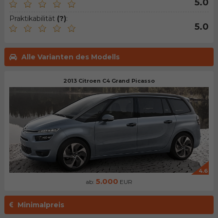
5.0
Praktikabilität
(?)
:
5.0
Alle Varianten des Modells
2013 Citroen C4 Grand Picasso
4.6
5.000
ab:
EUR
Minimalpreis