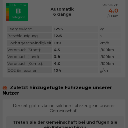
CO2 Emiss.
Verbrauch
Automatik
B
4.0
6 Gänge
l/100km
Kategorie
Leergewicht:
1295
kg
Beschleunigung:
12.6
s
Höchstgeschwindigkeit:
189
km/h
Verbrauch (Stadt):
4.5
l/100km
Verbrauch (Land):
3.8
l/100km
Verbrauch (Komb.):
4.0
l/100km
CO2 Emissionen:
104
g/km
Zuletzt hinzugefügte Fahrzeuge unserer
Nutzer
Derzeit gibt es keine solchen Fahrzeuge in unserer
Gemeinschaft
Treten Sie der Gemeinschaft bei und fügen Sie
ein Fahrzeug hinzu