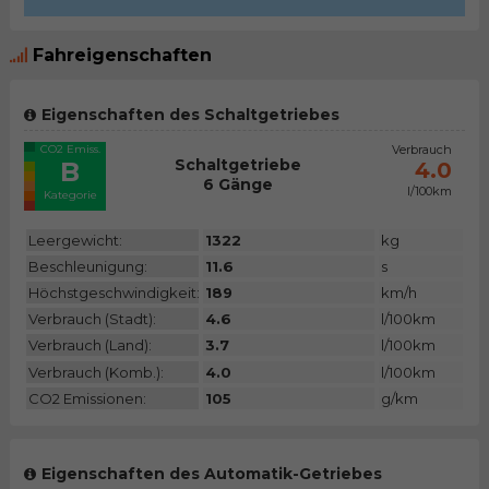
Fahreigenschaften
Eigenschaften des Schaltgetriebes
CO2 Emiss.
Verbrauch
Schaltgetriebe
B
4.0
6 Gänge
l/100km
Kategorie
Leergewicht:
1322
kg
Beschleunigung:
11.6
s
Höchstgeschwindigkeit:
189
km/h
Verbrauch (Stadt):
4.6
l/100km
Verbrauch (Land):
3.7
l/100km
Verbrauch (Komb.):
4.0
l/100km
CO2 Emissionen:
105
g/km
Eigenschaften des Automatik-Getriebes