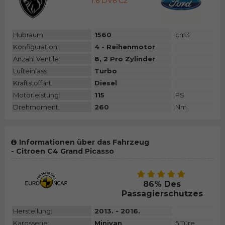
1.6 DV6 C2
Hubraum:
1560
cm3
Konfiguration:
4 - Reihenmotor
Anzahl Ventile:
8, 2 Pro Zylinder
Lufteinlass:
Turbo
Kraftstoffart:
Diesel
Motorleistung:
115
PS
Drehmoment:
260
Nm
Informationen über das Fahrzeug
- Citroen C4 Grand Picasso
86% Des
Passagierschutzes
Herstellung:
2013. - 2016.
Karosserie:
Minivan
5 Türe