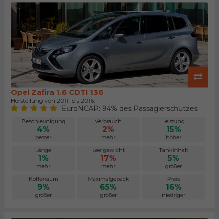
Opel Zafira 1.6 CDTI 136
Herstellung von 2011. bis 2016.
EuroNCAP: 94% des Passagierschutzes
Beschleunigung
Verbrauch
Leistung
4%
2%
15%
besser
mehr
höher
Länge
Leergewicht
Tankinhalt
1%
17%
5%
mehr
mehr
größer
Kofferraum
Maximalgepäck
Preis
9%
65%
16%
größer
größer
niedriger