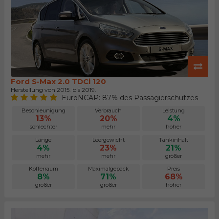
Ford S-Max 2.0 TDCi 120
Herstellung von 2015. bis 2019.
EuroNCAP: 87% des Passagierschutzes
Beschleunigung
Verbrauch
Leistung
13%
20%
4%
schlechter
mehr
höher
Länge
Leergewicht
Tankinhalt
4%
23%
21%
mehr
mehr
größer
Kofferraum
Maximalgepäck
Preis
8%
71%
68%
größer
größer
höher