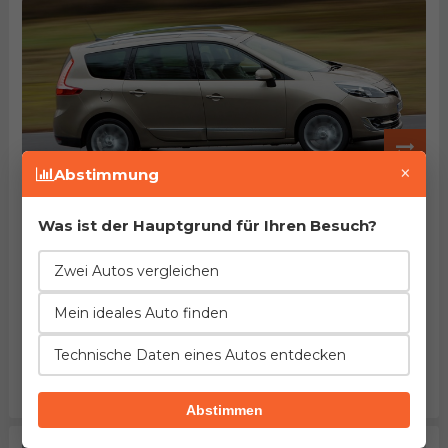
×
Abstimmung
Renault Grand Scenic dCi 130
Herstellung von 2013. bis 2016.
EuroNCAP: 91% des Passagierschutzes
Was ist der Hauptgrund für Ihren Besuch?
Beschleunigung
Verbrauch
Leistung
10%
7%
12%
Zwei Autos vergleichen
besser
mehr
höher
Länge
Leergewicht
Tankinhalt
Mein ideales Auto finden
=
12%
8%
gleich
mehr
größer
Technische Daten eines Autos entdecken
Kofferraum
Maximalgepäck
Preis
14%
69%
26%
kleiner
größer
höher
Abstimmen