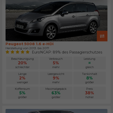
Peugeot 5008 1.6 e-HDi
Herstellung von 2013. bis 2017.
EuroNCAP: 89% des Passagierschutzes
Beschleunigung
Verbrauch
Leistung
20%
5%
=
schlechter
mehr
gleich
Länge
Leergewicht
Tankinhalt
2%
9%
8%
weniger
mehr
größer
Kofferraum
Maximalgepäck
Preis
5%
63%
38%
größer
größer
höher