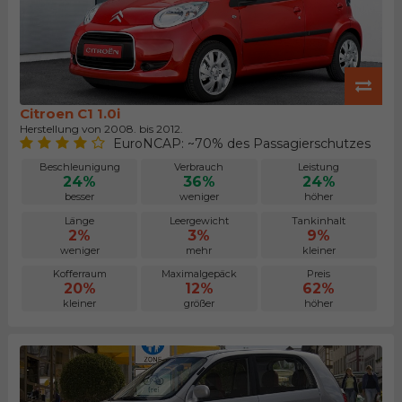
Citroen C1 1.0i
Herstellung von 2008. bis 2012.
EuroNCAP: ~70% des Passagierschutzes
Beschleunigung
Verbrauch
Leistung
24%
36%
24%
besser
weniger
höher
Länge
Leergewicht
Tankinhalt
2%
3%
9%
weniger
mehr
kleiner
Kofferraum
Maximalgepäck
Preis
20%
12%
62%
kleiner
größer
höher