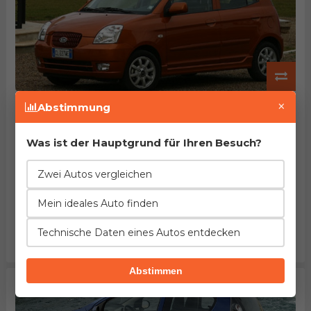
KIA Picanto 1.0
×
Abstimmung
Herstellung von 2004. bis 2007.
EuroNCAP: ~50% des Passagierschutzes
Beschleunigung
Verbrauch
Leistung
Was ist der Hauptgrund für Ihren Besuch?
4%
20%
15%
besser
weniger
höher
Zwei Autos vergleichen
Länge
Leergewicht
Tankinhalt
=
10%
9%
Mein ideales Auto finden
gleich
mehr
kleiner
Kofferraum
Maximalgepäck
Preis
6%
29%
27%
Technische Daten eines Autos entdecken
kleiner
größer
höher
Abstimmen