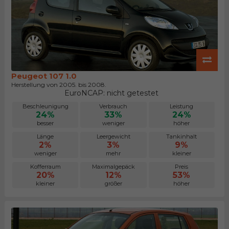
Peugeot 107 1.0
Herstellung von 2005. bis 2008.
EuroNCAP: nicht getestet
Beschleunigung
Verbrauch
Leistung
24%
33%
24%
besser
weniger
höher
Länge
Leergewicht
Tankinhalt
2%
3%
9%
weniger
mehr
kleiner
Kofferraum
Maximalgepäck
Preis
20%
12%
53%
kleiner
größer
höher