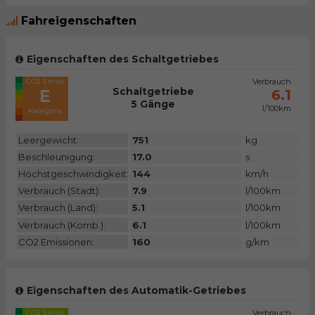
Fahreigenschaften
Eigenschaften des Schaltgetriebes
CO2 Emiss.
Verbrauch
Schaltgetriebe
E
6.1
5 Gänge
l/100km
Kategorie
Leergewicht:
751
kg
Beschleunigung:
17.0
s
Höchstgeschwindigkeit:
144
km/h
Verbrauch (Stadt):
7.9
l/100km
Verbrauch (Land):
5.1
l/100km
Verbrauch (Komb.):
6.1
l/100km
CO2 Emissionen:
160
g/km
Eigenschaften des Automatik-Getriebes
CO2 Emiss.
Verbrauch