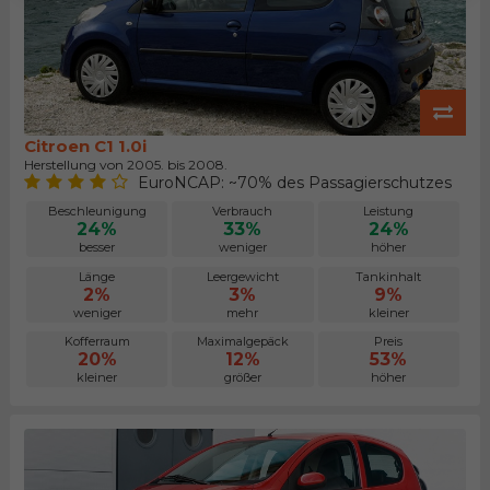
Citroen C1 1.0i
Herstellung von 2005. bis 2008.
EuroNCAP: ~70% des Passagierschutzes
Beschleunigung
Verbrauch
Leistung
24%
33%
24%
besser
weniger
höher
Länge
Leergewicht
Tankinhalt
2%
3%
9%
weniger
mehr
kleiner
Kofferraum
Maximalgepäck
Preis
20%
12%
53%
kleiner
größer
höher