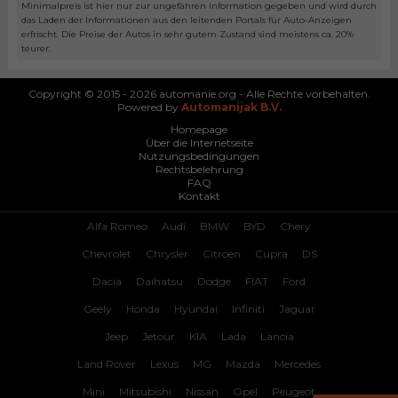
Minimalpreis ist hier nur zur ungefähren Information gegeben und wird durch
das Laden der Informationen aus den leitenden Portals für Auto-Anzeigen
erfrischt. Die Preise der Autos in sehr gutem Zustand sind meistens ca. 20%
teurer.
Copyright © 2015 - 2026 automanie.org - Alle Rechte vorbehalten.
Powered by
Automanijak B.V.
Homepage
Über die Internetseite
Nutzungsbedingungen
Rechtsbelehrung
FAQ
Kontakt
Alfa Romeo
Audi
BMW
BYD
Chery
Chevrolet
Chrysler
Citroen
Cupra
DS
Dacia
Daihatsu
Dodge
FIAT
Ford
Geely
Honda
Hyundai
Infiniti
Jaguar
Jeep
Jetour
KIA
Lada
Lancia
Land Rover
Lexus
MG
Mazda
Mercedes
Mini
Mitsubishi
Nissan
Opel
Peugeot