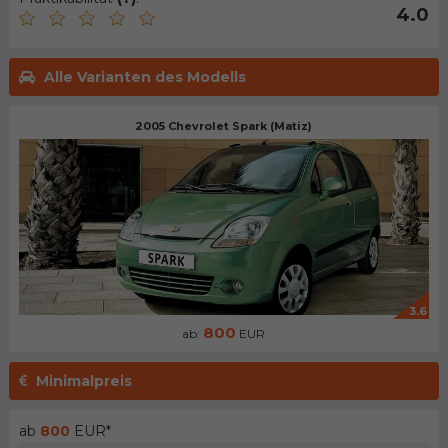
4.0
Alle Varianten des Modells
2005 Chevrolet Spark (Matiz)
3.6
800
ab:
EUR
Minimalpreis
ab
800
EUR*