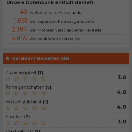
Unsere Datenbank enthält derzeit:
49
weltberühmte Autobrands
1.661
der separaten Fahrzeugsmodelle
2.384
der Motoren verschiedener Hersteller
14.865
der konkreten Fahrzeuge
Gefahren? Bewerten Sie!
Zuverlässigkeit
(?)
:
3.0
Fahreigenschaften
(?)
:
4.0
Wirtschaftlichkeit
(?)
:
4.0
Komfort
(?)
:
3.0
Praktikabilität
(?)
: