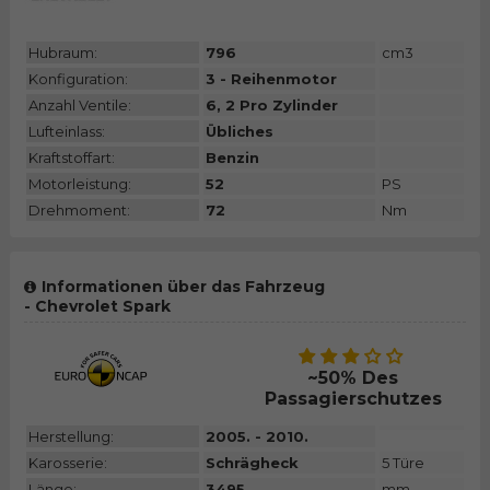
Hubraum:
796
cm3
Konfiguration:
3 - Reihenmotor
Anzahl Ventile:
6, 2 Pro Zylinder
Lufteinlass:
Übliches
Kraftstoffart:
Benzin
Motorleistung:
52
PS
Drehmoment:
72
Nm
Informationen über das Fahrzeug
- Chevrolet Spark
~50% Des
Passagierschutzes
Herstellung:
2005. - 2010.
Karosserie:
Schrägheck
5 Türe
Länge:
3495
mm