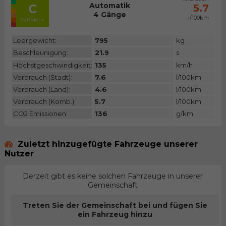
Automatik
C
5.7
4 Gänge
l/100km
Kategorie
Leergewicht:
795
kg
Beschleunigung:
21.9
s
Höchstgeschwindigkeit:
135
km/h
Verbrauch (Stadt):
7.6
l/100km
Verbrauch (Land):
4.6
l/100km
Verbrauch (Komb.):
5.7
l/100km
CO2 Emissionen:
136
g/km
Zuletzt hinzugefügte Fahrzeuge unserer
Nutzer
Derzeit gibt es keine solchen Fahrzeuge in unserer
Gemeinschaft
Treten Sie der Gemeinschaft bei und fügen Sie
ein Fahrzeug hinzu