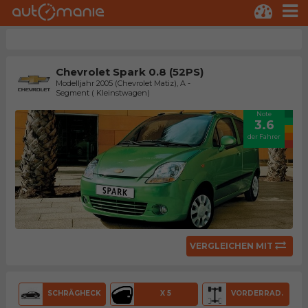
Chevrolet Spark 0.8 (52PS)
Modelljahr 2005 (Chevrolet Matiz), A -
Segment ( Kleinstwagen)
Note
3.6
der Fahrer
VERGLEICHEN MIT
SCHRÄGHECK
X 5
VORDERRAD.