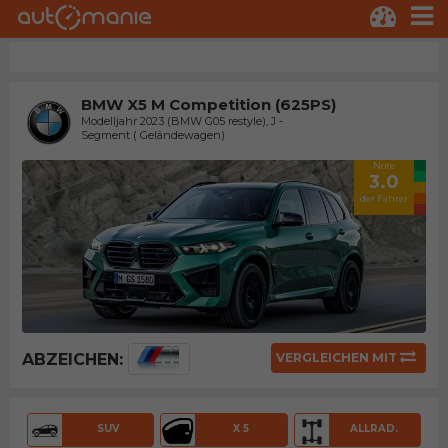
BMW X5 M Competition (625PS)
Modelljahr 2023 (BMW G05 restyle), J -
Segment ( Geländewagen)
Note
3.0
der Fahrer
ABZEICHEN:
VERGLEICHEN MIT
SUV
X 5
ALLRAD.