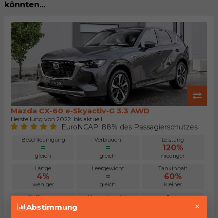
könnten...
Mazda CX-60 e-Skyactiv-G 3.3 AWD
Herstellung von 2022. bis aktuell
EuroNCAP: 88% des Passagierschutzes
Beschleunigung
Verbrauch
Leistung
=
=
120%
gleich
gleich
niedriger
Länge
Leergewicht
Tankinhalt
4%
=
60%
weniger
gleich
kleiner
Kofferraum
Maximalgepäck
Preis
×
36%
8%
109%
Abstimmung
kleiner
kleiner
niedriger