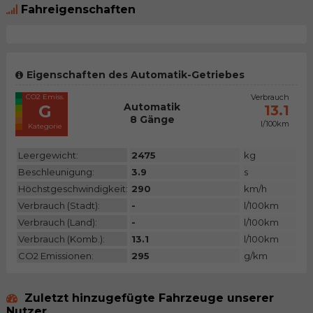
Fahreigenschaften
Eigenschaften des Automatik-Getriebes
CO2 Emiss.
Verbrauch
Automatik
G
13.1
8 Gänge
l/100km
Kategorie
Leergewicht:
2475
kg
Beschleunigung:
3.9
s
Höchstgeschwindigkeit:
290
km/h
Verbrauch (Stadt):
-
l/100km
Verbrauch (Land):
-
l/100km
Verbrauch (Komb.):
13.1
l/100km
CO2 Emissionen:
295
g/km
Zuletzt hinzugefügte Fahrzeuge unserer
Nutzer