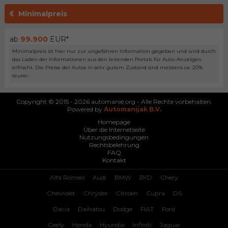
Minimalpreis
ab
99.900
EUR*
Minimalpreis ist hier nur zur ungefähren Information gegeben und wird durch
das Laden der Informationen aus den leitenden Portals für Auto-Anzeigen
erfrischt. Die Preise der Autos in sehr gutem Zustand sind meistens ca. 20%
teurer.
Copyright © 2015 - 2026 automanie.org - Alle Rechte vorbehalten.
Powered by
Automanijak B.V.
Homepage
Über die Internetseite
Nutzungsbedingungen
Rechtsbelehrung
FAQ
Kontakt
Alfa Romeo
Audi
BMW
BYD
Chery
Chevrolet
Chrysler
Citroen
Cupra
DS
Dacia
Daihatsu
Dodge
FIAT
Ford
Geely
Honda
Hyundai
Infiniti
Jaguar