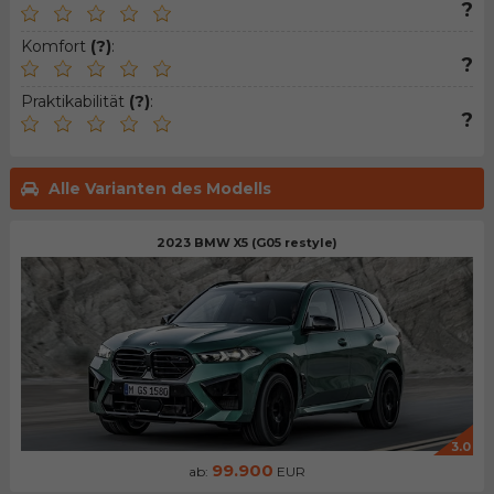
?
Komfort
(?)
:
?
Praktikabilität
(?)
:
?
Alle Varianten des Modells
2023 BMW X5 (G05 restyle)
3.0
99.900
ab:
EUR