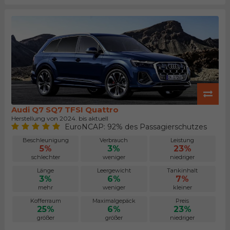
Audi Q7 SQ7 TFSI Quattro
Herstellung von 2024. bis aktuell
EuroNCAP: 92% des Passagierschutzes
Beschleunigung
Verbrauch
Leistung
5%
3%
23%
schlechter
weniger
niedriger
Länge
Leergewicht
Tankinhalt
3%
6%
7%
mehr
weniger
kleiner
Kofferraum
Maximalgepäck
Preis
25%
6%
23%
größer
größer
niedriger