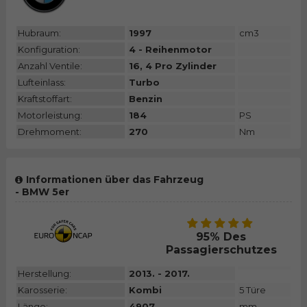
Hubraum:
1997
cm3
Konfiguration:
4 - Reihenmotor
Anzahl Ventile:
16, 4 Pro Zylinder
Lufteinlass:
Turbo
Kraftstoffart:
Benzin
Motorleistung:
184
PS
Drehmoment:
270
Nm
Informationen über das Fahrzeug
- BMW 5er
95% Des
Passagierschutzes
Herstellung:
2013. - 2017.
Karosserie:
Kombi
5 Türe
Länge:
4907
mm