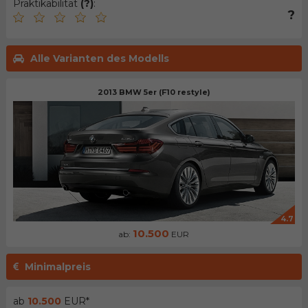
Praktikabilität
(?)
:
?
Alle Varianten des Modells
2013 BMW 5er (F10 restyle)
4.7
10.500
ab:
EUR
Minimalpreis
ab
10.500
EUR*