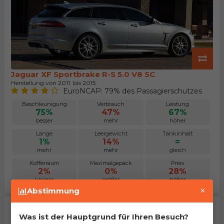
Jaguar XF Sportbrake R-S 5.0 V8 SC
Herstellung von 2011. bis 2015.
EuroNCAP: 79% des Passagierschutzes
Beschleunigung
Verbrauch
Leistung
75%
47%
67%
besser
mehr
höher
Länge
Leergewicht
Tankinhalt
1%
14%
=
mehr
mehr
gleich
Kofferraum
Maximalgepäck
Preis
2%
0%
28%
kleiner
größer
höher
×
Abstimmung
Was ist der Hauptgrund für Ihren Besuch?