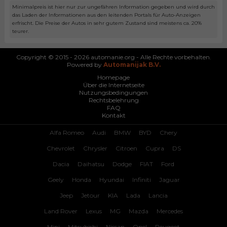
Minimalpreis ist hier nur zur ungefähren Information gegeben und wird durch
das Laden der Informationen aus den leitenden Portals für Auto-Anzeigen
erfrischt. Die Preise der Autos in sehr gutem Zustand sind meistens ca. 20%
teurer.
Copyright © 2015 - 2026 automanie.org - Alle Rechte vorbehalten.
Powered by
Automanijak B.V.
Homepage
Über die Internetseite
Nutzungsbedingungen
Rechtsbelehrung
FAQ
Kontakt
Alfa Romeo
Audi
BMW
BYD
Chery
Chevrolet
Chrysler
Citroen
Cupra
DS
Dacia
Daihatsu
Dodge
FIAT
Ford
Geely
Honda
Hyundai
Infiniti
Jaguar
Jeep
Jetour
KIA
Lada
Lancia
Land Rover
Lexus
MG
Mazda
Mercedes
Mini
Mitsubishi
Nissan
Opel
Peugeot