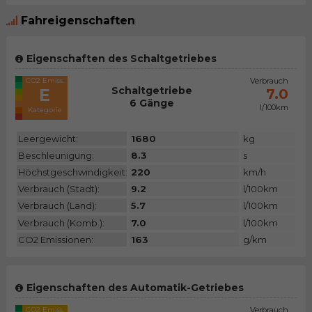
Fahreigenschaften
Eigenschaften des Schaltgetriebes
CO2 Emiss.
Verbrauch
Schaltgetriebe
E
7.0
6 Gänge
l/100km
Kategorie
Leergewicht:
1680
kg
Beschleunigung:
8.3
s
Höchstgeschwindigkeit:
220
km/h
Verbrauch (Stadt):
9.2
l/100km
Verbrauch (Land):
5.7
l/100km
Verbrauch (Komb.):
7.0
l/100km
CO2 Emissionen:
163
g/km
Eigenschaften des Automatik-Getriebes
CO2 Emiss.
Verbrauch