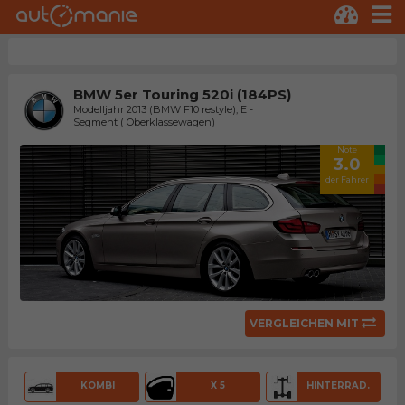
BMW 5er Touring 520i (184PS)
Modelljahr 2013 (BMW F10 restyle), E -
Segment ( Oberklassewagen)
Note
3.0
der Fahrer
VERGLEICHEN MIT
KOMBI
X 5
HINTERRAD.