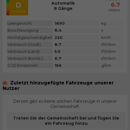
Automatik
D
6.7
8 Gänge
l/100km
Kategorie
Leergewicht:
1690
kg
Beschleunigung:
8.4
s
Höchstgeschwindigkeit:
220
km/h
Verbrauch (Stadt):
8.7
l/100km
Verbrauch (Land):
5.5
l/100km
Verbrauch (Komb.):
6.7
l/100km
CO2 Emissionen:
156
g/km
Zuletzt hinzugefügte Fahrzeuge unserer
Nutzer
Derzeit gibt es keine solchen Fahrzeuge in unserer
Gemeinschaft
Treten Sie der Gemeinschaft bei und fügen Sie
ein Fahrzeug hinzu