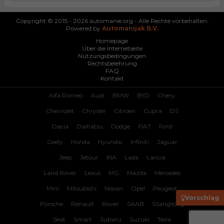
Copyright © 2015 - 2026 automanie.org - Alle Rechte vorbehalten.
Powered by
Automanijak B.V.
Homepage
Über die Internetseite
Nutzungsbedingungen
Rechtsbelehrung
FAQ
Kontakt
Alfa Romeo
Audi
BMW
BYD
Chery
Chevrolet
Chrysler
Citroen
Cupra
DS
Dacia
Daihatsu
Dodge
FIAT
Ford
Geely
Honda
Hyundai
Infiniti
Jaguar
Jeep
Jetour
KIA
Lada
Lancia
Land Rover
Lexus
MG
Mazda
Mercedes
Mini
Mitsubishi
Nissan
Opel
Peugeot
Vorschlag
Porsche
Renault
Rover
SAAB
SSangYong
Seat
Smart
Subaru
Suzuki
Tesla