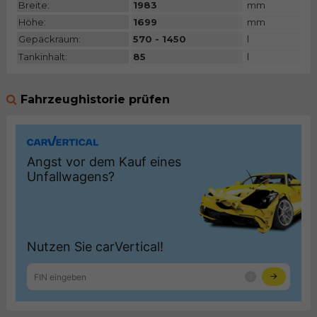
Breite:
1983
mm
Höhe:
1699
mm
Gepäckraum:
570 - 1450
l
Tankinhalt:
85
l
Fahrzeughistorie prüfen