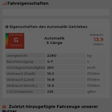
Fahreigenschaften
Eigenschaften des Automatik-Getriebes
CO2 Emiss.
Verbrauch
Automatik
G
13.9
6 Gänge
l/100km
Kategorie
Leergewicht:
2280
kg
Beschleunigung:
4.7
s
Höchstgeschwindigkeit:
250
km/h
Verbrauch (Stadt):
19.3
l/100km
Verbrauch (Land):
10.8
l/100km
Verbrauch (Komb.):
13.9
l/100km
CO2 Emissionen:
325
g/km
Zuletzt hinzugefügte Fahrzeuge unserer
Nutzer