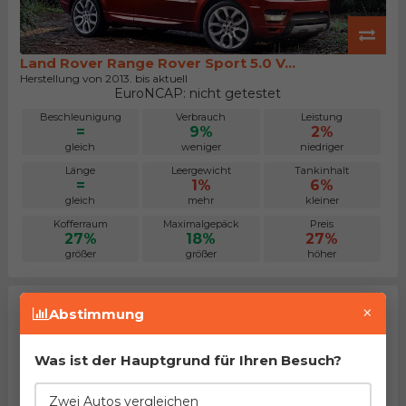
Land Rover Range Rover Sport 5.0 V...
Herstellung von 2013. bis aktuell
EuroNCAP: nicht getestet
Beschleunigung
Verbrauch
Leistung
=
9%
2%
gleich
weniger
niedriger
Länge
Leergewicht
Tankinhalt
=
1%
6%
gleich
mehr
kleiner
Kofferraum
Maximalgepäck
Preis
27%
18%
27%
größer
größer
höher
×
Abstimmung
Was ist der Hauptgrund für Ihren Besuch?
Zwei Autos vergleichen