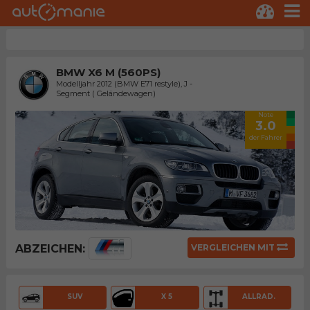
BMW X6 M (560PS)
Modelljahr 2012 (BMW E71 restyle), J -
Segment ( Geländewagen)
Note
3.0
der Fahrer
ABZEICHEN:
VERGLEICHEN MIT
SUV
X 5
ALLRAD.