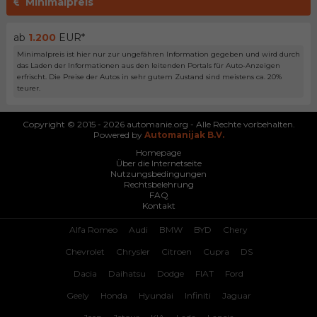
Minimalpreis
ab
1.200
EUR*
Minimalpreis ist hier nur zur ungefähren Information gegeben und wird durch
das Laden der Informationen aus den leitenden Portals für Auto-Anzeigen
erfrischt. Die Preise der Autos in sehr gutem Zustand sind meistens ca. 20%
teurer.
Copyright © 2015 - 2026 automanie.org - Alle Rechte vorbehalten.
Powered by
Automanijak B.V.
Homepage
Über die Internetseite
Nutzungsbedingungen
Rechtsbelehrung
FAQ
Kontakt
Alfa Romeo
Audi
BMW
BYD
Chery
Chevrolet
Chrysler
Citroen
Cupra
DS
Dacia
Daihatsu
Dodge
FIAT
Ford
Geely
Honda
Hyundai
Infiniti
Jaguar