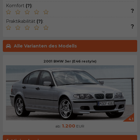
Komfort
(?)
:
?
Praktikabilität
(?)
:
?
Alle Varianten des Modells
2001 BMW 3er (E46 restyle)
4.1
1.200
ab:
EUR