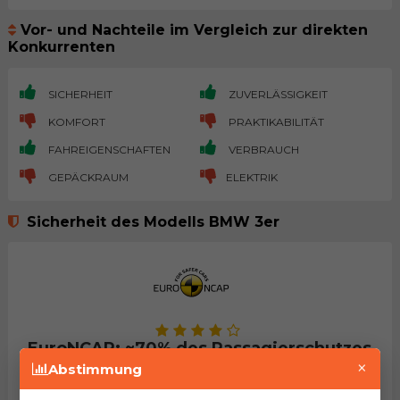
Vor- und Nachteile im Vergleich zur direkten
Konkurrenten
SICHERHEIT
ZUVERLÄSSIGKEIT
KOMFORT
PRAKTIKABILITÄT
FAHREIGENSCHAFTEN
VERBRAUCH
GEPÄCKRAUM
ELEKTRIK
Sicherheit des Modells BMW 3er
EuroNCAP: ~70% des Passagierschutzes
×
Abstimmung