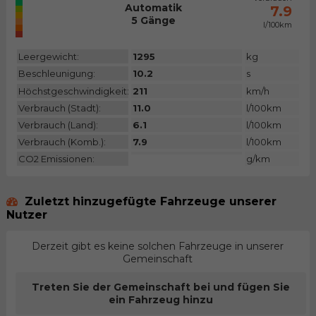
Automatik
N/A
7.9
5 Gänge
l/100km
Kategorie
Leergewicht:
1295
kg
Beschleunigung:
10.2
s
Höchstgeschwindigkeit:
211
km/h
Verbrauch (Stadt):
11.0
l/100km
Verbrauch (Land):
6.1
l/100km
Verbrauch (Komb.):
7.9
l/100km
CO2 Emissionen:
g/km
Zuletzt hinzugefügte Fahrzeuge unserer
Nutzer
Derzeit gibt es keine solchen Fahrzeuge in unserer
Gemeinschaft
Treten Sie der Gemeinschaft bei und fügen Sie
ein Fahrzeug hinzu