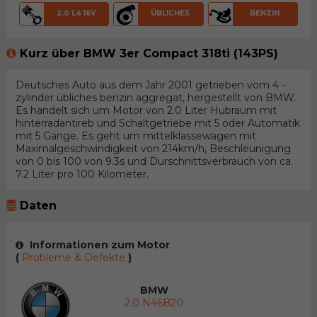
2.0 L4 16V
ÜBLICHES
BENZIN
Kurz über BMW 3er Compact 318ti (143PS)
Deutsches Auto aus dem Jahr 2001 getrieben vom 4 -
zylinder übliches benzin aggregat, hergestellt von BMW.
Es handelt sich um Motor von 2.0 Liter Hubraum mit
hinterradantireb und Schaltgetriebe mit 5 oder Automatik
mit 5 Gänge. Es geht um mittelklassewagen mit
Maximalgeschwindigkeit von 214km/h, Beschleunigung
von 0 bis 100 von 9.3s und Durschnittsverbrauch von ca.
7.2 Liter pro 100 Kilometer.
Daten
Informationen zum Motor
(
Probleme & Defekte
)
BMW
2.0 N46B20