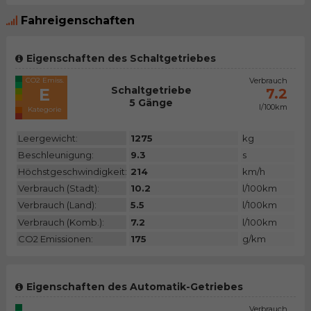
Fahreigenschaften
Eigenschaften des Schaltgetriebes
CO2 Emiss.
Verbrauch
Schaltgetriebe
E
7.2
5 Gänge
l/100km
Kategorie
Leergewicht:
1275
kg
Beschleunigung:
9.3
s
Höchstgeschwindigkeit:
214
km/h
Verbrauch (Stadt):
10.2
l/100km
Verbrauch (Land):
5.5
l/100km
Verbrauch (Komb.):
7.2
l/100km
CO2 Emissionen:
175
g/km
Eigenschaften des Automatik-Getriebes
CO2 Emiss.
Verbrauch