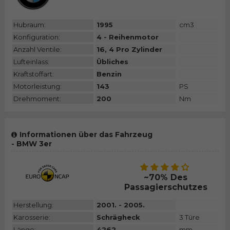
Hubraum:
1995
cm3
Konfiguration:
4 - Reihenmotor
Anzahl Ventile:
16, 4 Pro Zylinder
Lufteinlass:
Übliches
Kraftstoffart:
Benzin
Motorleistung:
143
PS
Drehmoment:
200
Nm
Informationen über das Fahrzeug
- BMW 3er
~70% Des
Passagierschutzes
Herstellung:
2001. - 2005.
Karosserie:
Schrägheck
3 Türe
Länge:
4262
mm