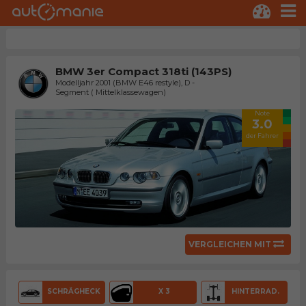
BMW 3er Compact 318ti (143PS)
Modelljahr 2001 (BMW E46 restyle), D -
Segment ( Mittelklassewagen)
Note
3.0
der Fahrer
VERGLEICHEN MIT
SCHRÄGHECK
X 3
HINTERRAD.