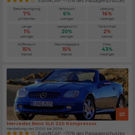
EuroNCAP: ~70% des Passagierschutzes
Beschleunigung
Verbrauch
Leistung
7%
6%
16%
schlechter
weniger
niedriger
Länge
Leergewicht
Tankinhalt
1%
20%
2%
weniger
weniger
kleiner
Kofferraum
Maximalgepäck
Preis
15%
15%
43%
kleiner
kleiner
niedriger
Mercedes Benz SLK 230 Kompressor
Herstellung von 2000. bis 2004.
EuroNCAP: ~70% des Passagierschutzes