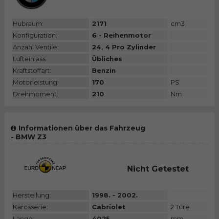
Hubraum:
2171
cm3
Konfiguration:
6 - Reihenmotor
Anzahl Ventile:
24, 4 Pro Zylinder
Lufteinlass:
Übliches
Kraftstoffart:
Benzin
Motorleistung:
170
PS
Drehmoment:
210
Nm
Informationen über das Fahrzeug
- BMW Z3
Nicht Getestet
Herstellung:
1998. - 2002.
Karosserie:
Cabriolet
2 Türe
Länge:
4025
mm