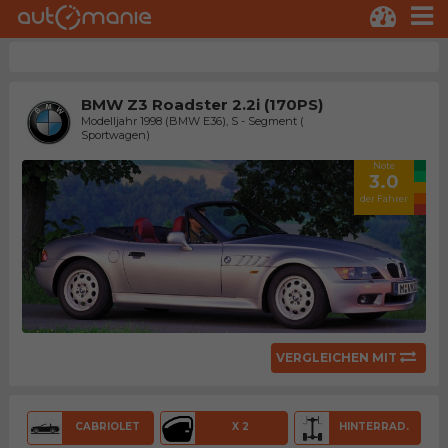
BMW Z3 Roadster 2.2i (170PS)
Modelljahr 1998 (BMW E36), S - Segment (
Sportwagen)
Note
3.0
der Fahrer
VERGLEICHEN MIT
CABRIOLET
X 2
HINTERRAD.