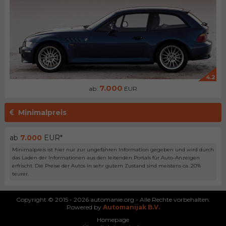
4.2
7.000
ab:
EUR
Minimalpreis
ab
7.000
EUR*
Minimalpreis ist hier nur zur ungefähren Information gegeben und wird durch
das Laden der Informationen aus den leitenden Portals für Auto-Anzeigen
erfrischt. Die Preise der Autos in sehr gutem Zustand sind meistens ca. 20%
teurer.
Copyright © 2015 - 2026 automanie.org - Alle Rechte vorbehalten.
Powered by
Automanijak B.V.
Homepage