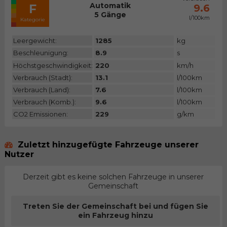
Automatik
F
9.6
5 Gänge
l/100km
Kategorie
Leergewicht:
1285
kg
Beschleunigung:
8.9
s
Höchstgeschwindigkeit:
220
km/h
Verbrauch (Stadt):
13.1
l/100km
Verbrauch (Land):
7.6
l/100km
Verbrauch (Komb.):
9.6
l/100km
CO2 Emissionen:
229
g/km
Zuletzt hinzugefügte Fahrzeuge unserer
Nutzer
Derzeit gibt es keine solchen Fahrzeuge in unserer
Gemeinschaft
Treten Sie der Gemeinschaft bei und fügen Sie
ein Fahrzeug hinzu