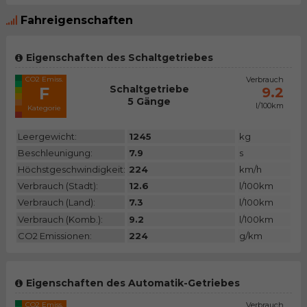
Fahreigenschaften
Eigenschaften des Schaltgetriebes
CO2 Emiss.
Verbrauch
Schaltgetriebe
F
9.2
5 Gänge
l/100km
Kategorie
Leergewicht:
1245
kg
Beschleunigung:
7.9
s
Höchstgeschwindigkeit:
224
km/h
Verbrauch (Stadt):
12.6
l/100km
Verbrauch (Land):
7.3
l/100km
Verbrauch (Komb.):
9.2
l/100km
CO2 Emissionen:
224
g/km
Eigenschaften des Automatik-Getriebes
CO2 Emiss.
Verbrauch