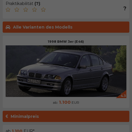
Praktikabilität
(?)
:
?
Alle Varianten des Modells
1998 BMW 3er (E46)
4.3
1.100
ab:
EUR
Minimalpreis
ab
1.100
EUR*