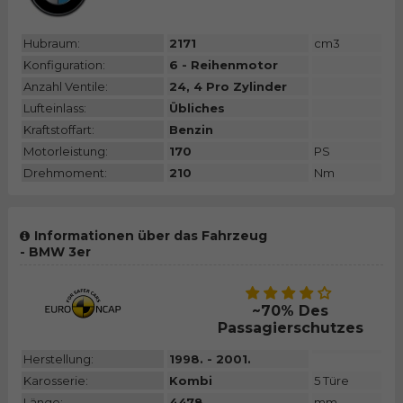
Hubraum:
2171
cm3
Konfiguration:
6 - Reihenmotor
Anzahl Ventile:
24, 4 Pro Zylinder
Lufteinlass:
Übliches
Kraftstoffart:
Benzin
Motorleistung:
170
PS
Drehmoment:
210
Nm
Informationen über das Fahrzeug
- BMW 3er
~70% Des
Passagierschutzes
Herstellung:
1998. - 2001.
Karosserie:
Kombi
5 Türe
Länge:
4478
mm