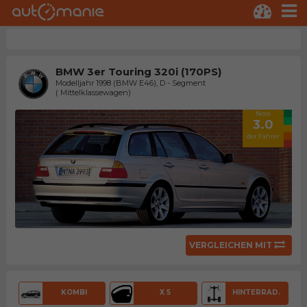
BMW 3er Touring 320i (170PS)
Modelljahr 1998 (BMW E46), D - Segment
( Mittelklassewagen)
Note
3.0
der Fahrer
VERGLEICHEN MIT
KOMBI
X 5
HINTERRAD.