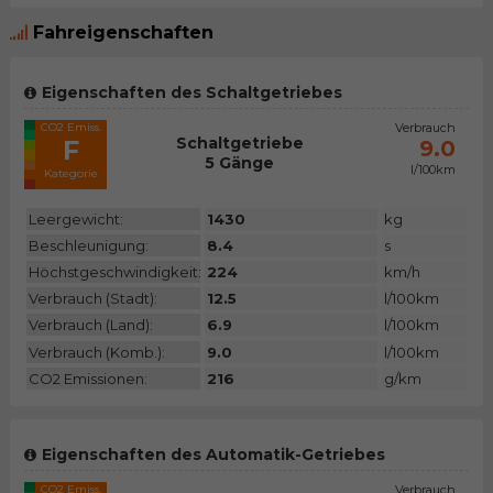
Fahreigenschaften
Eigenschaften des Schaltgetriebes
CO2 Emiss.
Verbrauch
Schaltgetriebe
F
9.0
5 Gänge
l/100km
Kategorie
Leergewicht:
1430
kg
Beschleunigung:
8.4
s
Höchstgeschwindigkeit:
224
km/h
Verbrauch (Stadt):
12.5
l/100km
Verbrauch (Land):
6.9
l/100km
Verbrauch (Komb.):
9.0
l/100km
CO2 Emissionen:
216
g/km
Eigenschaften des Automatik-Getriebes
CO2 Emiss.
Verbrauch