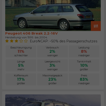
Peugeot 406 Break 2.2-16V
Herstellung von 1999. bis 2004.
EuroNCAP: ~50% des Passagierschutzes
Beschleunigung
Verbrauch
Leistung
11%
2%
8%
schlechter
weniger
niedriger
Länge
Leergewicht
Tankinhalt
5%
3%
10%
mehr
weniger
größer
Kofferraum
Maximalgepäck
Preis
17%
23%
83%
größer
größer
niedriger