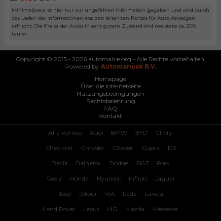
Minimalpreis ist hier nur zur ungefähren Information gegeben und wird durch
das Laden der Informationen aus den leitenden Portals für Auto-Anzeigen
erfrischt. Die Preise der Autos in sehr gutem Zustand sind meistens ca. 20%
teurer.
Copyright © 2015 - 2026 automanie.org - Alle Rechte vorbehalten.
Powered by
Automanijak B.V.
Homepage
Über die Internetseite
Nutzungsbedingungen
Rechtsbelehrung
FAQ
Kontakt
Alfa Romeo
Audi
BMW
BYD
Chery
Chevrolet
Chrysler
Citroen
Cupra
DS
Dacia
Daihatsu
Dodge
FIAT
Ford
Geely
Honda
Hyundai
Infiniti
Jaguar
Jeep
Jetour
KIA
Lada
Lancia
Land Rover
Lexus
MG
Mazda
Mercedes