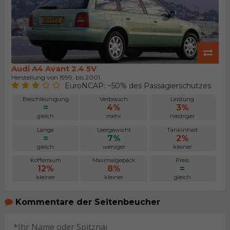
Audi A4 Avant 2.4 5V
Herstellung von 1999. bis 2001.
EuroNCAP: ~50% des Passagierschutzes
Beschleunigung
Verbrauch
Leistung
=
4%
3%
gleich
mehr
niedriger
Länge
Leergewicht
Tankinhalt
=
7%
2%
gleich
weniger
kleiner
Kofferraum
Maximalgepäck
Preis
12%
8%
=
kleiner
kleiner
gleich
Kommentare der Seitenbeucher