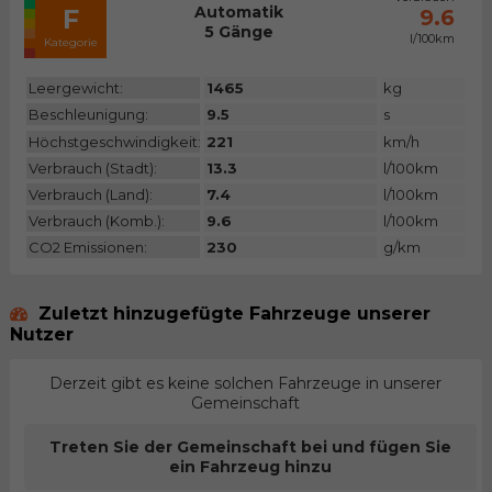
Automatik
F
9.6
5 Gänge
l/100km
Kategorie
Leergewicht:
1465
kg
Beschleunigung:
9.5
s
Höchstgeschwindigkeit:
221
km/h
Verbrauch (Stadt):
13.3
l/100km
Verbrauch (Land):
7.4
l/100km
Verbrauch (Komb.):
9.6
l/100km
CO2 Emissionen:
230
g/km
Zuletzt hinzugefügte Fahrzeuge unserer
Nutzer
Derzeit gibt es keine solchen Fahrzeuge in unserer
Gemeinschaft
Treten Sie der Gemeinschaft bei und fügen Sie
ein Fahrzeug hinzu