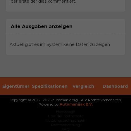
der erste der dies kommentiert.
Alle Ausgaben anzeigen
Aktuell gibt es im System keine Daten zu zeigen
Eigentümer
Spezifikationen
Vergleich
Dashboard
Copyright © 2015 - 2026 automanie.org - Alle Rechte vorbehalten.
Powered by
Automanijak B.V.
Homepage
Über die Internetseite
Nutzungsbedingungen
Rechtsbelehrung
FAQ