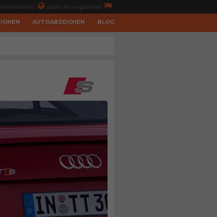
international)
srpski (ex-yugoslavia)
TIONEN
AUTOABZEICHEN
BLOG