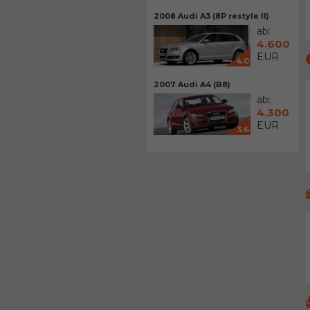
2008 Audi A3 (8P restyle II)
ab:
4.600
EUR
4.0
2007 Audi A4 (B8)
ab:
4.300
EUR
3.6