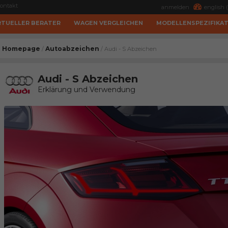
ontakt
anmelden
english (
RTUELLER BERATER
WAGEN VERGLEICHEN
MODELLENSPEZIFIKA
Homepage
Autoabzeichen
/
/ Audi - S Abzeichen
Audi - S Abzeichen
Erklärung und Verwendung