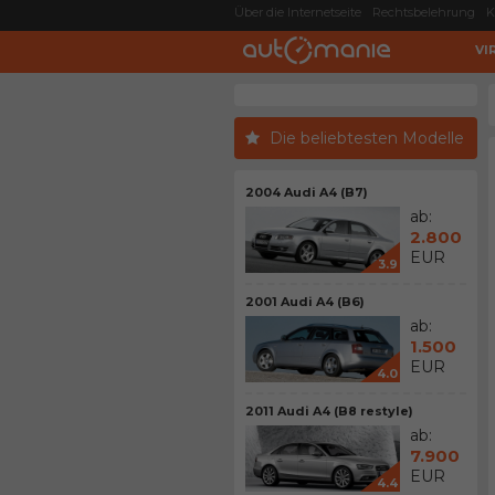
Über die Internetseite
Rechtsbelehrung
K
VI
Die beliebtesten Modelle
2004 Audi A4 (B7)
ab:
2.800
EUR
3.9
2001 Audi A4 (B6)
ab:
1.500
EUR
4.0
2011 Audi A4 (B8 restyle)
ab:
7.900
EUR
4.4