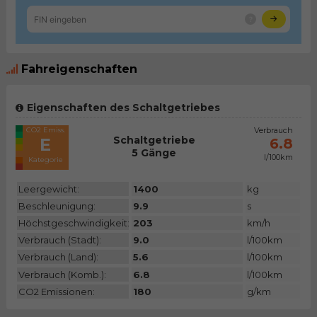
Fahreigenschaften
Eigenschaften des Schaltgetriebes
CO2 Emiss.
Verbrauch
Schaltgetriebe
E
6.8
5 Gänge
l/100km
Kategorie
Leergewicht:
1400
kg
Beschleunigung:
9.9
s
Höchstgeschwindigkeit:
203
km/h
Verbrauch (Stadt):
9.0
l/100km
Verbrauch (Land):
5.6
l/100km
Verbrauch (Komb.):
6.8
l/100km
CO2 Emissionen:
180
g/km