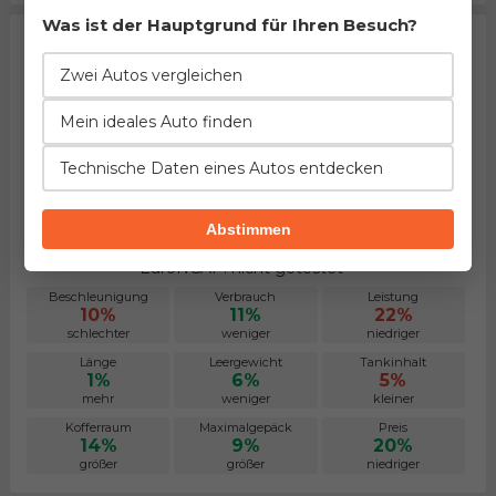
Was ist der Hauptgrund für Ihren Besuch?
Zwei Autos vergleichen
Mein ideales Auto finden
Technische Daten eines Autos entdecken
Abstimmen
Lancia Lybra SW 1.9 JTD
Herstellung von 1999. bis 2005.
EuroNCAP: nicht getestet
Beschleunigung
Verbrauch
Leistung
10%
11%
22%
schlechter
weniger
niedriger
Länge
Leergewicht
Tankinhalt
1%
6%
5%
mehr
weniger
kleiner
Kofferraum
Maximalgepäck
Preis
14%
9%
20%
größer
größer
niedriger