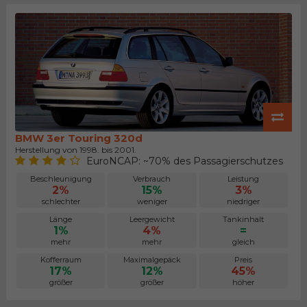
BMW 3er Touring 320d
Herstellung von 1998. bis 2001.
EuroNCAP: ~70% des Passagierschutzes
Beschleunigung
Verbrauch
Leistung
2%
15%
3%
schlechter
weniger
niedriger
Länge
Leergewicht
Tankinhalt
1%
4%
=
mehr
mehr
gleich
Kofferraum
Maximalgepäck
Preis
17%
12%
45%
größer
größer
höher