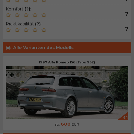
Komfort
(?)
:
?
Praktikabilität
(?)
:
?
Alle Varianten des Modells
1997 Alfa Romeo 156 (Tipo 932)
4.1
600
ab:
EUR