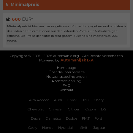
Minimalpreis
ab
600
EUR*
Minimalpreis ist hier nur zur ungefähren Information gegeben und wird durch
das Laden der Informationen aus den leitenden Portals für Auto-Anzeigen
erfrischt. Die Preise der Autos in sehr gutem Zustand sind meistens ca. 20%
teurer.
Copyright © 2015 - 2026 automanie.org - Alle Rechte vorbehalten.
Powered by
Automanijak B.V.
Homepage
Über die Internetseite
Nutzungsbedingungen
Rechtsbelehrung
FAQ
Kontakt
Alfa Romeo
Audi
BMW
BYD
Chery
Chevrolet
Chrysler
Citroen
Cupra
DS
Dacia
Daihatsu
Dodge
FIAT
Ford
Geely
Honda
Hyundai
Infiniti
Jaguar