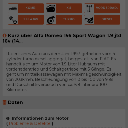
KOMBI
X 5
VORDERRAD.
1.9 L4 16V
TURBO
DIESEL
Kurz über Alfa Romeo 156 Sport Wagon 1.9 jtd
16v (14...
Italienisches Auto aus dem Jahr 1997 getrieben vom 4 -
zylinder turbo diesel aggregat, hergestellt von FIAT. Es
handelt sich um Motor von 1.9 Liter Hubraum mit
vorderradantrieb und Schaltgetriebe mit 5 Gänge. Es
geht um mittelklassewagen mit Maximalgeschwindigkeit
von 203km/h, Beschleunigung von 0 bis 100 von 9.9s
und Durschnittsverbrauch von ca. 6.8 Liter pro 100
Kilometer.
Daten
Informationen zum Motor
(
Probleme & Defekte
)