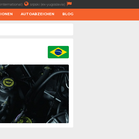
international)
srpski (ex-yugoslavia)
TIONEN
AUTOABZEICHEN
BLOG