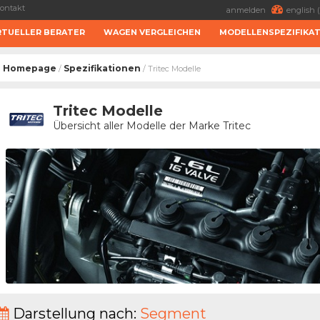
ontakt
anmelden
english (
RTUELLER BERATER
WAGEN VERGLEICHEN
MODELLENSPEZIFIKA
Homepage
Spezifikationen
/
/ Tritec Modelle
Tritec Modelle
Übersicht aller Modelle der Marke Tritec
Darstellung nach:
Segment