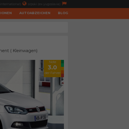
international)
srpski (ex-yugoslavia)
TIONEN
AUTOABZEICHEN
BLOG
gment ( Kleinwagen)
Note
3.0
der Fahrer