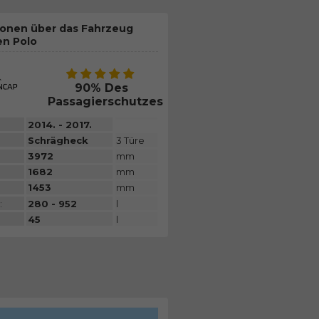
ionen über das Fahrzeug
en Polo
90% Des
Passagierschutzes
2014. - 2017.
Schrägheck
3 Türe
3972
mm
1682
mm
1453
mm
:
280 - 952
l
45
l