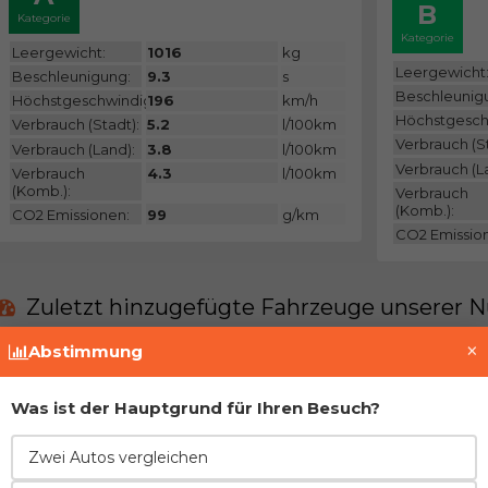
B
Kategorie
Kategorie
Leergewicht:
1016
kg
Leergewicht
Beschleunigung:
9.3
s
Beschleunig
Höchstgeschwindigkeit:
196
km/h
Höchstgesch
Verbrauch (Stadt):
5.2
l/100km
Verbrauch (St
Verbrauch (Land):
3.8
l/100km
Verbrauch (L
Verbrauch
4.3
l/100km
(Komb.):
Verbrauch
(Komb.):
CO2 Emissionen:
99
g/km
CO2 Emissio
Zuletzt hinzugefügte Fahrzeuge unserer N
×
Abstimmung
Derzeit gibt es keine solchen Fahrzeuge in uns
Was ist der Hauptgrund für Ihren Besuch?
Treten Sie der Gemeinschaft bei und fügen Si
Zwei Autos vergleichen
Vor- und Nachteile im Vergleich zur direkt