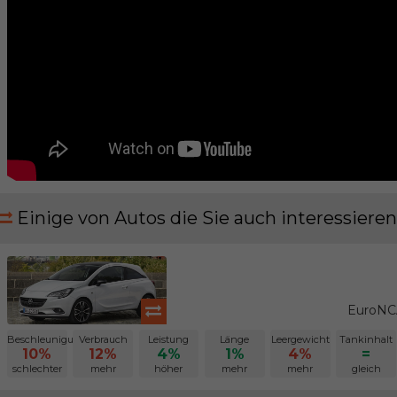
Einige von Autos die Sie auch interessieren
EuroNCA
Beschleunigung
Verbrauch
Leistung
Länge
Leergewicht
Tankinhalt
10%
12%
4%
1%
4%
=
schlechter
mehr
höher
mehr
mehr
gleich