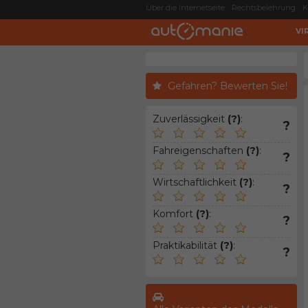
Über die Internetseite
Rechtsbelehrung
K
VI
Gefahren? Bewerten Sie!
Zuverlässigkeit
(?)
:
?
Fahreigenschaften
(?)
:
?
Wirtschaftlichkeit
(?)
:
?
Komfort
(?)
:
?
Praktikabilität
(?)
:
?