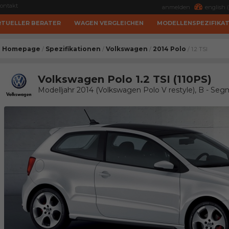
ontakt
anmelden
english (
RTUELLER BERATER
WAGEN VERGLEICHEN
MODELLENSPEZIFIKA
Homepage
Spezifikationen
Volkswagen
2014 Polo
/
/
/
/ 1.2 TSI
Volkswagen Polo 1.2 TSI (110PS)
Modelljahr 2014 (Volkswagen Polo V restyle), B - Se