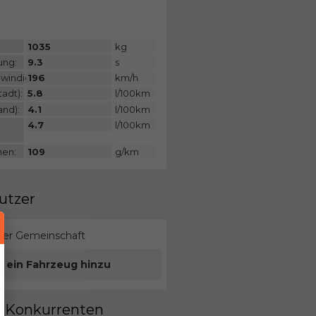
:
1035
kg
ung:
9.3
s
windigkeit:
196
km/h
adt):
5.8
l/100km
and):
4.1
l/100km
4.7
l/100km
nen:
109
g/km
utzer
erer Gemeinschaft
e ein Fahrzeug hinzu
en Konkurrenten