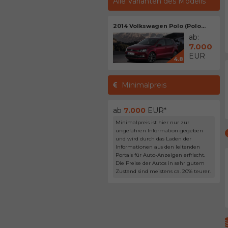
Alle Varianten des Modells
2014 Volkswagen Polo (Polo...
ab:
7.000
EUR
4.8
Minimalpreis
ab
7.000
EUR*
Minimalpreis ist hier nur zur
ungefähren Information gegeben
und wird durch das Laden der
Informationen aus den leitenden
Portals für Auto-Anzeigen erfrischt.
Die Preise der Autos in sehr gutem
Zustand sind meistens ca. 20% teurer.