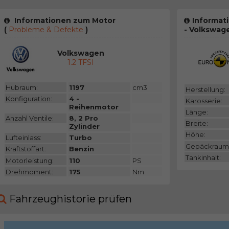
Informationen zum Motor
Informat
(
Probleme & Defekte
)
- Volkswag
Volkswagen
1.2 TFSI
Hubraum:
1197
cm3
Herstellung:
Konfiguration:
4 -
Karosserie:
Reihenmotor
Länge:
Anzahl Ventile:
8, 2 Pro
Breite:
Zylinder
Höhe:
Lufteinlass:
Turbo
Gepäckraum
Kraftstoffart:
Benzin
Tankinhalt:
Motorleistung:
110
PS
Drehmoment:
175
Nm
Fahrzeughistorie prüfen