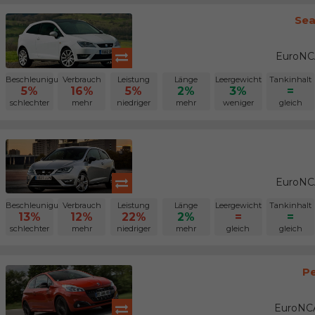
Sea
EuroNCA
Beschleunigung
Verbrauch
Leistung
Länge
Leergewicht
Tankinhalt
5%
16%
5%
2%
3%
=
schlechter
mehr
niedriger
mehr
weniger
gleich
EuroNCA
Beschleunigung
Verbrauch
Leistung
Länge
Leergewicht
Tankinhalt
13%
12%
22%
2%
=
=
schlechter
mehr
niedriger
mehr
gleich
gleich
Pe
EuroNCA