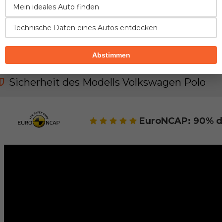
Mein ideales Auto finden
Technische Daten eines Autos entdecken
SICHERHEIT
KOMFORT
PRAKTIKABI
VERBRAUCH
GEPÄCKRA
Abstimmen
Sicherheit des Modells Volkswagen Polo
EuroNCAP: 90% d