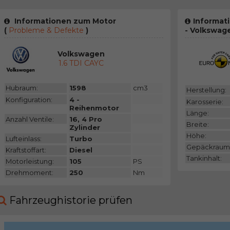
Informationen zum Motor
Informat
(
Probleme & Defekte
)
- Volkswag
Volkswagen
1.6 TDI CAYC
Hubraum:
1598
cm3
Herstellung:
Konfiguration:
4 -
Karosserie:
Reihenmotor
Länge:
Anzahl Ventile:
16, 4 Pro
Breite:
Zylinder
Höhe:
Lufteinlass:
Turbo
Gepäckraum
Kraftstoffart:
Diesel
Tankinhalt:
Motorleistung:
105
PS
Drehmoment:
250
Nm
Fahrzeughistorie prüfen