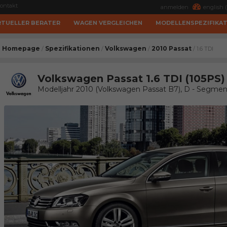
ontakt
anmelden
english (
RTUELLER BERATER
WAGEN VERGLEICHEN
MODELLENSPEZIFIKA
Homepage
Spezifikationen
Volkswagen
2010 Passat
/
/
/
/ 1.6 TDI
Volkswagen Passat 1.6 TDI (105PS)
Modelljahr 2010 (Volkswagen Passat B7), D - Segmen