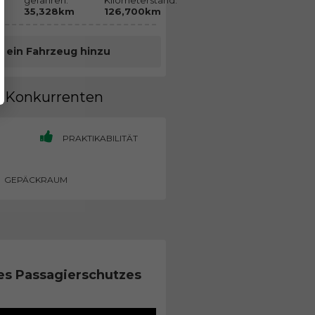
gefahren:
Kilometerstand:
35,328km
126,700km
e ein Fahrzeug hinzu
en Konkurrenten
PRAKTIKABILITÄT
GEPÄCKRAUM
es Passagierschutzes