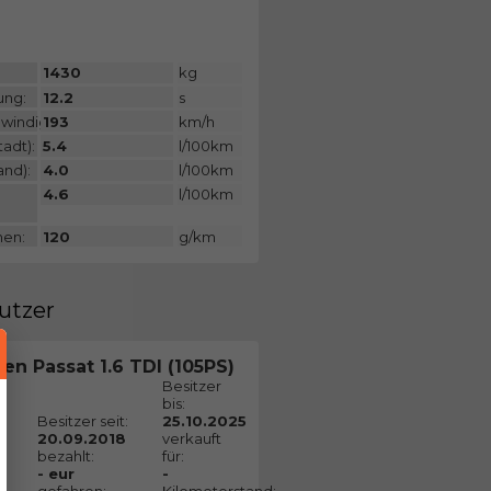
:
1430
kg
ung:
12.2
s
windigkeit:
193
km/h
adt):
5.4
l/100km
and):
4.0
l/100km
4.6
l/100km
nen:
120
g/km
utzer
n Passat 1.6 TDI (105PS)
Besitzer
bis:
Besitzer seit:
25.10.2025
20.09.2018
verkauft
bezahlt:
für:
- eur
-