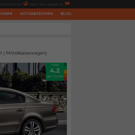
international)
srpski (ex-yugoslavia)
TIONEN
AUTOABZEICHEN
BLOG
t ( Mittelklassewagen)
Note
4.2
der Fahrer