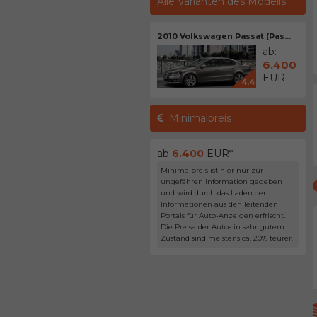
Alle Varianten des Modells
2010 Volkswagen Passat (Pas...
ab:
6.400
EUR
4.4
Minimalpreis
ab
6.400
EUR*
Minimalpreis ist hier nur zur
ungefähren Information gegeben
und wird durch das Laden der
Informationen aus den leitenden
Portals für Auto-Anzeigen erfrischt.
Die Preise der Autos in sehr gutem
Zustand sind meistens ca. 20% teurer.