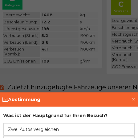
C
Kategorie
Kategorie
Leergewicht:
1408
kg
Leergewicht
Beschleunigung:
12.2
s
Beschleunig
Höchstgeschwindigkeit:
198
km/h
Höchstgesch
Verbrauch (Stadt):
5.2
l/100km
Verbrauch (St
Verbrauch (Land):
3.6
l/100km
Verbrauch (L
Verbrauch
4.1
l/100km
(Komb.):
Verbrauch
(Komb.):
CO2 Emissionen:
109
g/km
CO2 Emissio
Zuletzt hinzugefügte Fahrzeuge unserer N
×
Abstimmung
Volkswage
Was ist der Hauptgrund für Ihren Besuch?
Besitzer:
BoskoS
Baujahr:
Zwei Autos vergleichen
2013