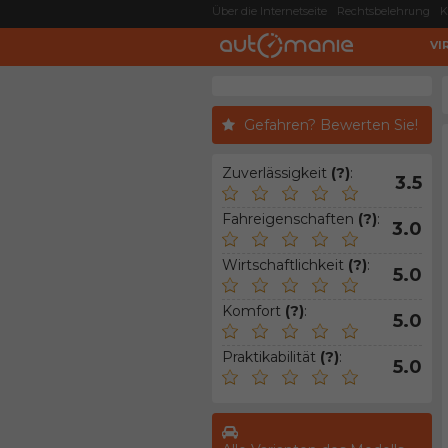
Über die Internetseite
Rechtsbelehrung
K
VI
Gefahren? Bewerten Sie!
Zuverlässigkeit
(?)
:
3.5
Fahreigenschaften
(?)
:
3.0
Wirtschaftlichkeit
(?)
:
5.0
Komfort
(?)
:
5.0
Praktikabilität
(?)
:
5.0