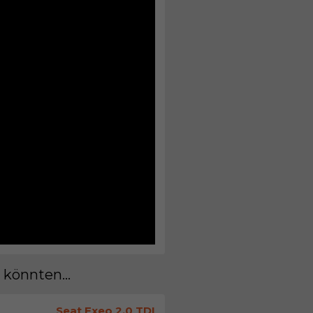
 könnten...
Seat Exeo 2.0 TDI