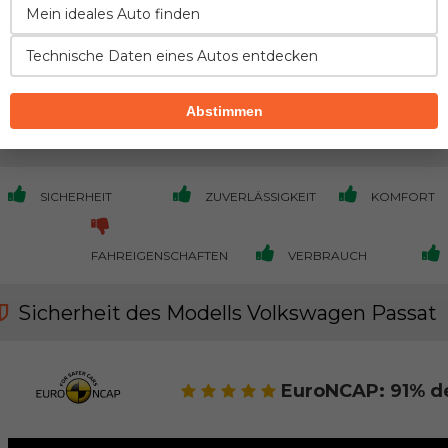
gekauft mit:
Mein ideales Auto finden
91,372km
Technische Daten eines Autos entdecken
Treten Sie der Gemeinschaft bei und fügen Si
Abstimmen
Vor- und Nachteile im Vergleich zur direkt
SICHERHEIT
ZUVERLÄSSIGKEIT
KOMFORT
FAHREIGENSCHAFTEN
VERBRAUCH
Sicherheit des Modells Volkswagen Passat
EuroNCAP: 91% d