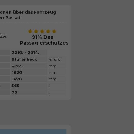
ionen über das Fahrzeug
en Passat
91% Des
Passagierschutzes
2010. - 2014.
Stufenheck
4 Türe
4769
mm
1820
mm
1470
mm
:
565
l
70
l