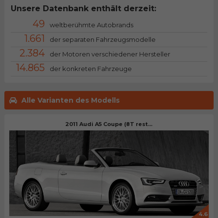
Unsere Datenbank enthält derzeit:
49
weltberühmte Autobrands
1.661
der separaten Fahrzeugsmodelle
2.384
der Motoren verschiedener Hersteller
14.865
der konkreten Fahrzeuge
Alle Varianten des Modells
2011 Audi A5 Coupe (8T rest...
4.6