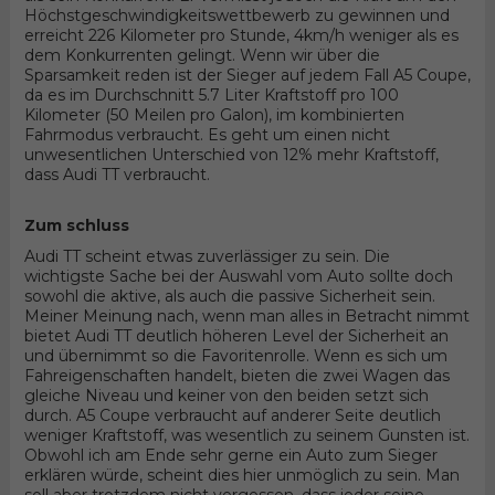
Höchstgeschwindigkeitswettbewerb zu gewinnen und
erreicht 226 Kilometer pro Stunde, 4km/h weniger als es
dem Konkurrenten gelingt. Wenn wir über die
Sparsamkeit reden ist der Sieger auf jedem Fall A5 Coupe,
da es im Durchschnitt 5.7 Liter Kraftstoff pro 100
Kilometer (50 Meilen pro Galon), im kombinierten
Fahrmodus verbraucht. Es geht um einen nicht
unwesentlichen Unterschied von 12% mehr Kraftstoff,
dass Audi TT verbraucht.
Zum schluss
Audi TT scheint etwas zuverlässiger zu sein. Die
wichtigste Sache bei der Auswahl vom Auto sollte doch
sowohl die aktive, als auch die passive Sicherheit sein.
Meiner Meinung nach, wenn man alles in Betracht nimmt
bietet Audi TT deutlich höheren Level der Sicherheit an
und übernimmt so die Favoritenrolle. Wenn es sich um
Fahreigenschaften handelt, bieten die zwei Wagen das
gleiche Niveau und keiner von den beiden setzt sich
durch. A5 Coupe verbraucht auf anderer Seite deutlich
weniger Kraftstoff, was wesentlich zu seinem Gunsten ist.
Obwohl ich am Ende sehr gerne ein Auto zum Sieger
erklären würde, scheint dies hier unmöglich zu sein. Man