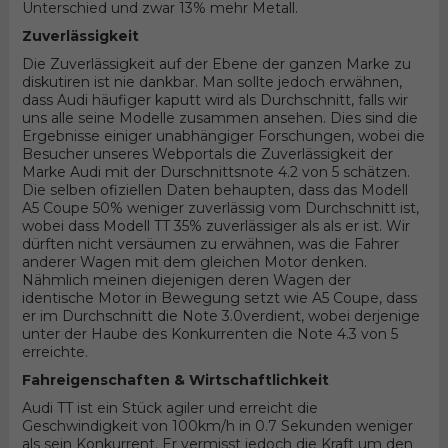
Unterschied und zwar 13% mehr Metall.
Zuverlässigkeit
Die Zuverlässigkeit auf der Ebene der ganzen Marke zu
diskutiren ist nie dankbar. Man sollte jedoch erwähnen,
dass Audi häufiger kaputt wird als Durchschnitt, falls wir
uns alle seine Modelle zusammen ansehen. Dies sind die
Ergebnisse einiger unabhängiger Forschungen, wobei die
Besucher unseres Webportals die Zuverlässigkeit der
Marke Audi mit der Durschnittsnote 4.2 von 5 schätzen.
Die selben ofiziellen Daten behaupten, dass das Modell
A5 Coupe 50% weniger zuverlässig vom Durchschnitt ist,
wobei dass Modell TT 35% zuverlässiger als als er ist. Wir
dürften nicht versäumen zu erwähnen, was die Fahrer
anderer Wagen mit dem gleichen Motor denken.
Nähmlich meinen diejenigen deren Wagen der
identische Motor in Bewegung setzt wie A5 Coupe, dass
er im Durchschnitt die Note 3.0verdient, wobei derjenige
unter der Haube des Konkurrenten die Note 4.3 von 5
erreichte.
Fahreigenschaften & Wirtschaftlichkeit
Audi TT ist ein Stück agiler und erreicht die
Geschwindigkeit von 100km/h in 0.7 Sekunden weniger
als sein Konkurrent. Er vermisst jedoch die Kraft um den