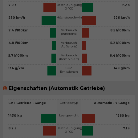
Beschleunigung
7.9 s
7.2 s
0-100
Höchstgeschwindigkeit
230 km/h
226 km/h
Verbrauch
7.4 l/100km
8.5 l/100km
(Innerorts)
Verbrauch
4.8 l/100km
5.2 l/100km
(Außerorts)
Verbrauch
5.7 l/100km
6.4 l/100km
(Kombiniert)
CO2
134 g/km
149 g/km
Emissionen
Eigenschaften (Automatik Getriebe)
Getriebetyp
CVT Getriebe - Gänge
Automatik - 7 Gänge
Leergewicht
1430 kg
1260 kg
Beschleunigung
8.2 s
7.1 s
0-100