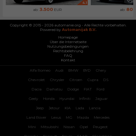
4.1
3.500
80
ab:
EUR
ab:
Copyright © 2015 - 2026 automanie.org - Alle Rechte vorbehalten.
Powered by
Automanijak B.V.
Homepage
Über die Internetseite
Nutzungsbedingungen
Rechtsbelehrung
FAQ
Kontakt
Alfa Romeo
Audi
BMW
BYD
Chery
Chevrolet
Chrysler
Citroen
Cupra
DS
Dacia
Daihatsu
Dodge
FIAT
Ford
Geely
Honda
Hyundai
Infiniti
Jaguar
Jeep
Jetour
KIA
Lada
Lancia
Land Rover
Lexus
MG
Mazda
Mercedes
Mini
Mitsubishi
Nissan
Opel
Peugeot