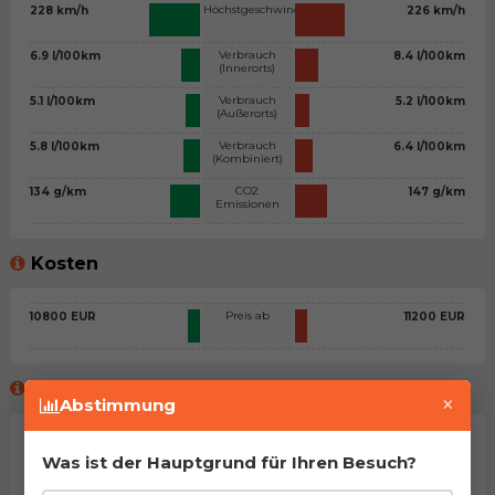
Höchstgeschwindigkeit
228 km/h
226 km/h
Verbrauch
6.9 l/100km
8.4 l/100km
(Innerorts)
Verbrauch
5.1 l/100km
5.2 l/100km
(Außerorts)
Verbrauch
5.8 l/100km
6.4 l/100km
(Kombiniert)
CO2
134 g/km
147 g/km
Emissionen
Kosten
Preis ab
10800 EUR
11200 EUR
Meinung des virtuellen Beraters™
×
Abstimmung
Allgemeine Stellungnahme
Was ist der Hauptgrund für Ihren Besuch?
Na, man kann sagen, dass es sich um zwei sehr ähnliche