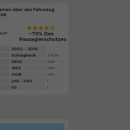
ionen über das Fahrzeug
206
~70% Des
Passagierschutzes
2002. - 2010.
Schrägheck
3 Türe
3822
mm
1652
mm
1428
mm
:
245 - 1130
l
50
l