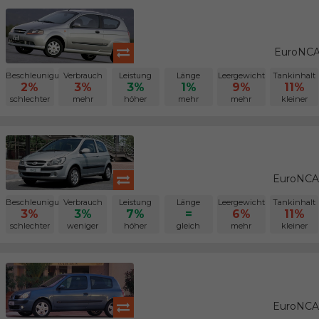
EuroNCA
Beschleunigung
Verbrauch
Leistung
Länge
Leergewicht
Tankinhalt
2%
3%
3%
1%
9%
11%
schlechter
mehr
höher
mehr
mehr
kleiner
EuroNCAP
Beschleunigung
Verbrauch
Leistung
Länge
Leergewicht
Tankinhalt
3%
3%
7%
=
6%
11%
schlechter
weniger
höher
gleich
mehr
kleiner
EuroNCAP