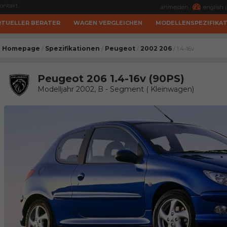
ontakt
anmelden
english (
RTUELLER BERATER
WAGEN VERGLEICHEN
MODELLENSPEZIFIKA
Homepage
Spezifikationen
Peugeot
2002 206
/
/
/
/ 1.4-16v
Peugeot 206 1.4-16v (90PS)
Modelljahr 2002, B - Segment ( Kleinwagen)