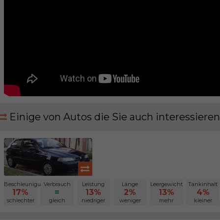
Einige von Autos die Sie auch interessieren
Beschleunigung
Verbrauch
Leistung
Länge
Leergewicht
Tankinhalt
17%
=
13%
2%
13%
4%
schlechter
gleich
niedriger
weniger
mehr
kleiner