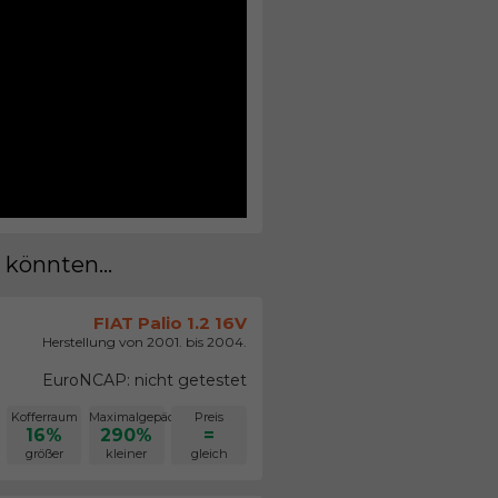
 könnten...
FIAT Palio 1.2 16V
Herstellung von 2001. bis 2004.
EuroNCAP: nicht getestet
Kofferraum
Maximalgepäck
Preis
16%
290%
=
größer
kleiner
gleich