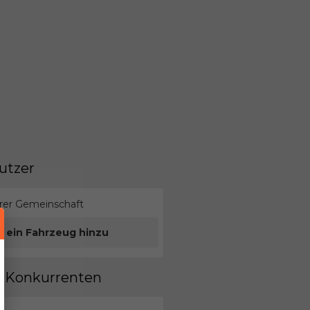
utzer
erer Gemeinschaft
e ein Fahrzeug hinzu
en Konkurrenten