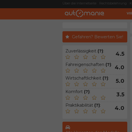
Über die Internetseite
Rechtsbelehrung
K
VI
Gefahren? Bewerten Sie!
Zuverlässigkeit
(?)
:
4.5
Fahreigenschaften
(?)
:
4.0
Wirtschaftlichkeit
(?)
:
5.0
Komfort
(?)
:
3.5
Praktikabilität
(?)
:
4.0