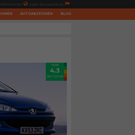
international)
srpski (ex-yugoslavia)
TIONEN
AUTOABZEICHEN
BLOG
Note
4.3
der Fahrer