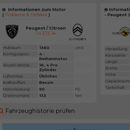
Informationen zum Motor
Informat
(
Probleme & Defekte
)
- Peugeot 
Peugeot / Citroen
1.4 ET3 J4
Hubraum:
1360
cm3
Herstellung:
Konfiguration:
4 -
Karosserie:
Reihenmotor
Länge:
Anzahl Ventile:
16, 4 Pro
Breite:
Zylinder
Höhe:
Lufteinlass:
Übliches
Gepäckraum
Kraftstoffart:
Benzin
Tankinhalt:
Motorleistung:
90
PS
Drehmoment:
133
Nm
Fahrzeughistorie prüfen