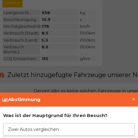
Kategorie
Leergewicht:
938
kg
Beschleunigung:
10.9
s
Höchstgeschwindigkeit:
178
km/h
Verbrauch (Stadt):
8.5
l/100km
Verbrauch (Land):
5.3
l/100km
Verbrauch
6.5
l/100km
(Komb.):
CO2 Emissionen:
155
g/km
Zuletzt hinzugefügte Fahrzeuge unserer N
Derzeit gibt es keine solchen Fahrzeuge in uns
×
Abstimmung
Treten Sie der Gemeinschaft bei und fügen Si
Was ist der Hauptgrund für Ihren Besuch?
Vor- und Nachteile im Vergleich zur direkt
Zwei Autos vergleichen