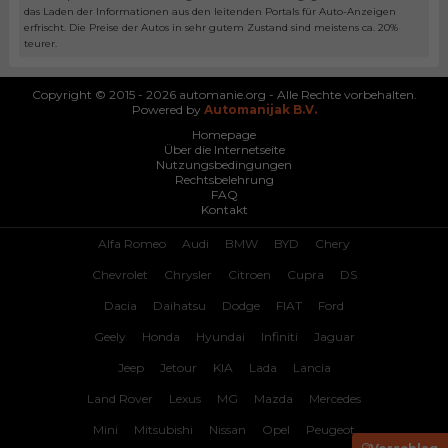
das Laden der Informationen aus den leitenden Portals für Auto-Anzeigen
erfrischt. Die Preise der Autos in sehr gutem Zustand sind meistens ca. 20%
teurer.
Copyright © 2015 - 2026 automanie.org - Alle Rechte vorbehalten.
Powered by
Automanijak B.V.
Homepage
Über die Internetseite
Nutzungsbedingungen
Rechtsbelehrung
FAQ
Kontakt
Alfa Romeo
Audi
BMW
BYD
Chery
Chevrolet
Chrysler
Citroen
Cupra
DS
Dacia
Daihatsu
Dodge
FIAT
Ford
Geely
Honda
Hyundai
Infiniti
Jaguar
Jeep
Jetour
KIA
Lada
Lancia
Land Rover
Lexus
MG
Mazda
Mercedes
Mini
Mitsubishi
Nissan
Opel
Peugeot