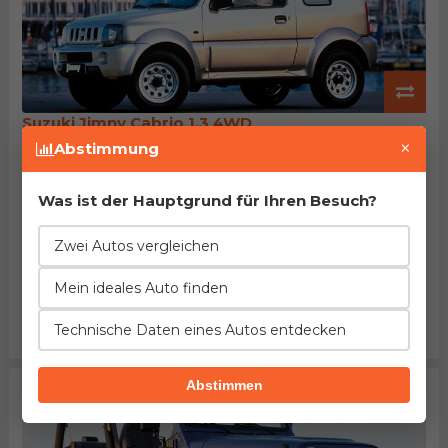
Suzuki Jimny Cabrio 1.3 4WD
Herstellung von 1998. bis 2005.
×
Abstimmung
EuroNCAP: nicht getestet
Beschleunigung
Verbrauch
Leistung
10%
29%
1%
Was ist der Hauptgrund für Ihren Besuch?
schlechter
weniger
höher
Länge
Leergewicht
Tankinhalt
Zwei Autos vergleichen
3%
20%
5%
weniger
weniger
kleiner
Mein ideales Auto finden
Kofferraum
Maximalgepäck
Preis
165%
255%
49%
Technische Daten eines Autos entdecken
kleiner
kleiner
höher
Abstimmen