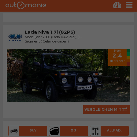
Lada Niva 1.7i (82PS)
Modelljahr 2000 (Lada VAZ 2121), J -
Segment ( Geländewagen)
Note
2.4
der Fahrer
VERGLEICHEN MIT
SUV
X 3
ALLRAD.