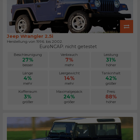
Jeep Wrangler 2.5i
Herstellung von 1996. bis 2002.
EuroNCAP: nicht getestet
Beschleunigung
Verbrauch
Leistung
27%
7%
31%
besser
mehr
höher
Länge
Leergewicht
Tankinhalt
4%
14%
42%
mehr
mehr
größer
Kofferraum
Maximalgepäck
Preis
3%
24%
88%
größer
größer
höher