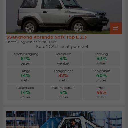
SSangYong Korando Soft Top E 2.3
Herstellung von 1997. bis 2007.
EuroNCAP: nicht getestet
Beschleunigung
Verbrauch
Leistung
61%
4%
43%
besser
weniger
höher
Länge
Leergewicht
Tankinhalt
14%
32%
40%
mehr
mehr
größer
Kofferraum
Maximalgepäck
Preis
14%
4%
45%
größer
größer
höher