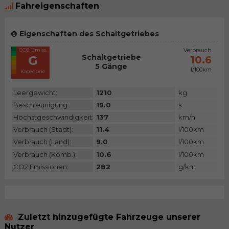
Fahreigenschaften
Eigenschaften des Schaltgetriebes
CO2 Emiss.
Verbrauch
Schaltgetriebe
G
10.6
5 Gänge
l/100km
Kategorie
Leergewicht:
1210
kg
Beschleunigung:
19.0
s
Höchstgeschwindigkeit:
137
km/h
Verbrauch (Stadt):
11.4
l/100km
Verbrauch (Land):
9.0
l/100km
Verbrauch (Komb.):
10.6
l/100km
CO2 Emissionen:
282
g/km
Zuletzt hinzugefügte Fahrzeuge unserer
Nutzer