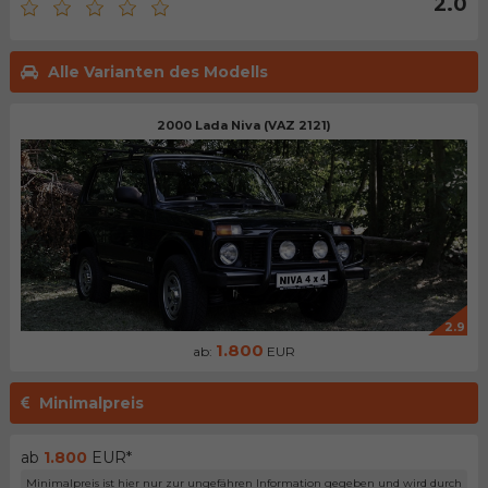
2.0
Alle Varianten des Modells
2000 Lada Niva (VAZ 2121)
2.9
1.800
ab:
EUR
Minimalpreis
ab
1.800
EUR*
Minimalpreis ist hier nur zur ungefähren Information gegeben und wird durch