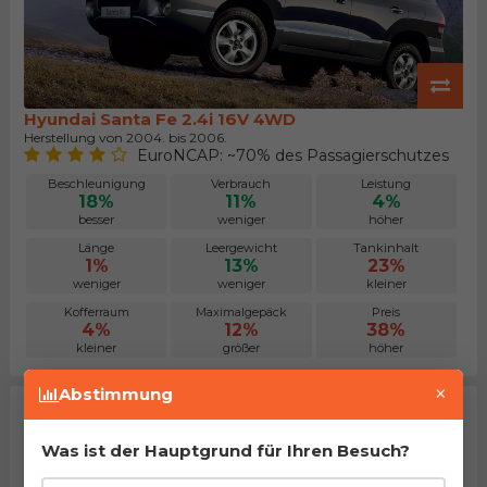
Hyundai Santa Fe 2.4i 16V 4WD
Herstellung von 2004. bis 2006.
EuroNCAP: ~70% des Passagierschutzes
Beschleunigung
Verbrauch
Leistung
18%
11%
4%
besser
weniger
höher
Länge
Leergewicht
Tankinhalt
1%
13%
23%
weniger
weniger
kleiner
Kofferraum
Maximalgepäck
Preis
4%
12%
38%
kleiner
größer
höher
×
Abstimmung
Was ist der Hauptgrund für Ihren Besuch?