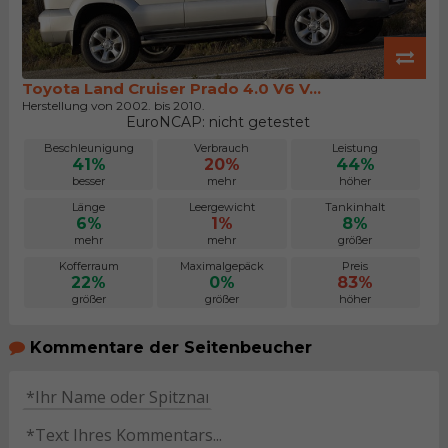
Toyota Land Cruiser Prado 4.0 V6 V...
Herstellung von 2002. bis 2010.
EuroNCAP: nicht getestet
Beschleunigung
Verbrauch
Leistung
41%
20%
44%
besser
mehr
höher
Länge
Leergewicht
Tankinhalt
6%
1%
8%
mehr
mehr
größer
Kofferraum
Maximalgepäck
Preis
22%
0%
83%
größer
größer
höher
Kommentare der Seitenbeucher