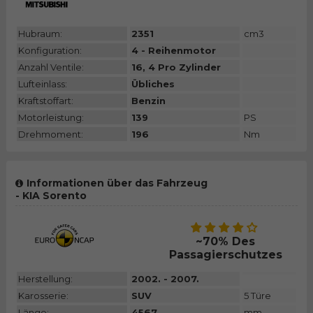
Hubraum:
2351
cm3
Konfiguration:
4 - Reihenmotor
Anzahl Ventile:
16, 4 Pro Zylinder
Lufteinlass:
Übliches
Kraftstoffart:
Benzin
Motorleistung:
139
PS
Drehmoment:
196
Nm
Informationen über das Fahrzeug
- KIA Sorento
~70% Des
Passagierschutzes
Herstellung:
2002. - 2007.
Karosserie:
SUV
5 Türe
Länge:
4567
mm