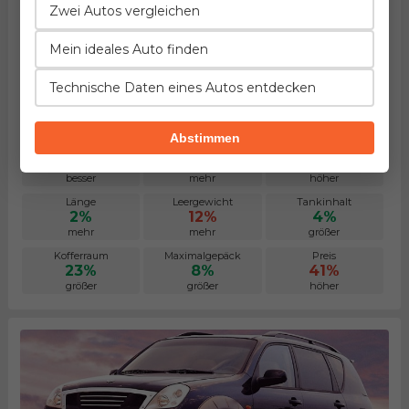
Zwei Autos vergleichen
Mein ideales Auto finden
Technische Daten eines Autos entdecken
Mercedes Benz ML 320
Herstellung von 2001. bis 2005.
EuroNCAP: ~70% des Passagierschutzes
Abstimmen
Beschleunigung
Verbrauch
Leistung
49%
19%
36%
besser
mehr
höher
Länge
Leergewicht
Tankinhalt
2%
12%
4%
mehr
mehr
größer
Kofferraum
Maximalgepäck
Preis
23%
8%
41%
größer
größer
höher