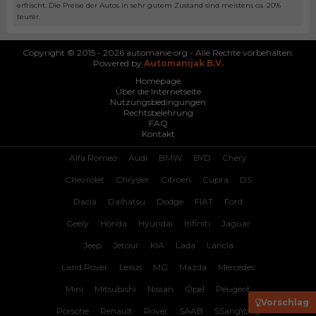
erfrischt. Die Preise der Autos in sehr gutem Zustand sind meistens ca. 20%
teurer.
Copyright © 2015 - 2026 automanie.org - Alle Rechte vorbehalten.
Powered by
Automanijak B.V.
Homepage
Über die Internetseite
Nutzungsbedingungen
Rechtsbelehrung
FAQ
Kontakt
Alfa Romeo
Audi
BMW
BYD
Chery
Chevrolet
Chrysler
Citroen
Cupra
DS
Dacia
Daihatsu
Dodge
FIAT
Ford
Geely
Honda
Hyundai
Infiniti
Jaguar
Jeep
Jetour
KIA
Lada
Lancia
Land Rover
Lexus
MG
Mazda
Mercedes
Mini
Mitsubishi
Nissan
Opel
Peugeot
Vorschlag
Porsche
Renault
Rover
SAAB
SSangYong