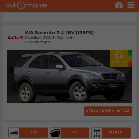
KIA Sorento 2.4 16V (139PS)
Modelljahr 2002, J - Segment (
Geländewagen)
Note
3.0
der Fahrer
VERGLEICHEN MIT
SUV
X 5
ALLRAD.