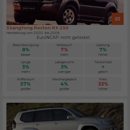
SSangYong Rexton RX 230
Herstellung von 2002. bis 2006.
EuroNCAP: nicht getestet
Beschleunigung
Verbrauch
Leistung
8%
7%
7%
besser
mehr
höher
Länge
Leergewicht
Tankinhalt
3%
3%
=
mehr
weniger
gleich
Kofferraum
Maximalgepäck
Preis
57%
4%
33%
größer
größer
höher