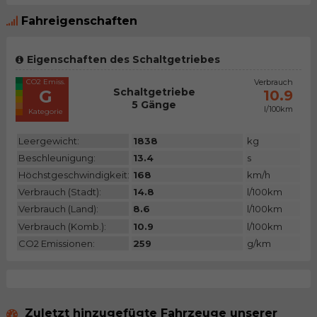
Fahreigenschaften
Eigenschaften des Schaltgetriebes
CO2 Emiss.
Verbrauch
Schaltgetriebe
G
10.9
5 Gänge
l/100km
Kategorie
Leergewicht:
1838
kg
Beschleunigung:
13.4
s
Höchstgeschwindigkeit:
168
km/h
Verbrauch (Stadt):
14.8
l/100km
Verbrauch (Land):
8.6
l/100km
Verbrauch (Komb.):
10.9
l/100km
CO2 Emissionen:
259
g/km
Zuletzt hinzugefügte Fahrzeuge unserer