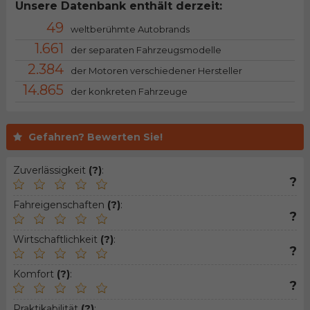
Unsere Datenbank enthält derzeit:
49
weltberühmte Autobrands
1.661
der separaten Fahrzeugsmodelle
2.384
der Motoren verschiedener Hersteller
14.865
der konkreten Fahrzeuge
Gefahren? Bewerten Sie!
Zuverlässigkeit
(?)
:
?
Fahreigenschaften
(?)
:
?
Wirtschaftlichkeit
(?)
:
?
Komfort
(?)
:
?
Praktikabilität
(?)
: