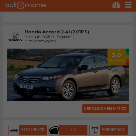
Honda Accord 2.4i (201PS)
Modelljahr 2008, D - Segment (
Mittelklassewagen)
Note
3.0
der Fahrer
VERGLEICHEN MIT
STUFENHECK
X 4
VORDERRAD.