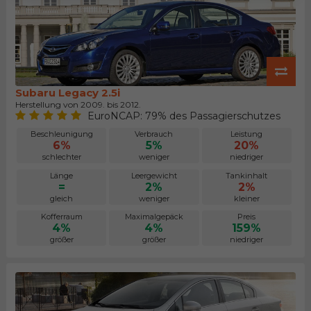
Subaru Legacy 2.5i
Herstellung von 2009. bis 2012.
EuroNCAP: 79% des Passagierschutzes
Beschleunigung
Verbrauch
Leistung
6%
5%
20%
schlechter
weniger
niedriger
Länge
Leergewicht
Tankinhalt
=
2%
2%
gleich
weniger
kleiner
Kofferraum
Maximalgepäck
Preis
4%
4%
159%
größer
größer
niedriger