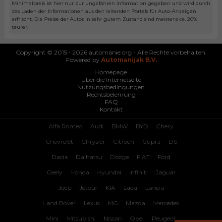
Minimalpreis ist hier nur zur ungefähren Information gegeben und wird durch
das Laden der Informationen aus den leitenden Portals für Auto-Anzeigen
erfrischt. Die Preise der Autos in sehr gutem Zustand sind meistens ca. 20%
teurer.
Copyright © 2015 - 2026 automanie.org - Alle Rechte vorbehalten.
Powered by
Automanijak B.V.
Homepage
Über die Internetseite
Nutzungsbedingungen
Rechtsbelehrung
FAQ
Kontakt
Alfa Romeo
Audi
BMW
BYD
Chery
Chevrolet
Chrysler
Citroen
Cupra
DS
Dacia
Daihatsu
Dodge
FIAT
Ford
Geely
Honda
Hyundai
Infiniti
Jaguar
Jeep
Jetour
KIA
Lada
Lancia
Land Rover
Lexus
MG
Mazda
Mercedes
Mini
Mitsubishi
Nissan
Opel
Peugeot