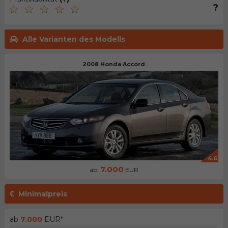
?
Alle Varianten des Modells
2008 Honda Accord
4.6
7.000
ab:
EUR
Minimalpreis
ab
7.000
EUR*