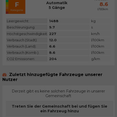
Automatik
F
8.6
5 Gänge
l/100km
Kategorie
Leergewicht:
1488
kg
Beschleunigung:
9.7
s
Höchstgeschwindigkeit:
227
km/h
Verbrauch (Stadt):
12.0
l/100km
Verbrauch (Land):
6.6
l/100km
Verbrauch (Komb.):
8.6
l/100km
CO2 Emissionen:
204
g/km
Zuletzt hinzugefügte Fahrzeuge unserer
Nutzer
Derzeit gibt es keine solchen Fahrzeuge in unserer
Gemeinschaft
Treten Sie der Gemeinschaft bei und fügen Sie
ein Fahrzeug hinzu