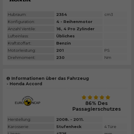
Hubraum:
2354
cm3
Konfiguration:
4 - Reihenmotor
Anzahl Ventile:
16, 4 Pro Zylinder
Lufteinlass:
Übliches
Kraftstoffart:
Benzin
Motorleistung:
201
PS
Drehmoment:
230
Nm
Informationen über das Fahrzeug
- Honda Accord
86% Des
Passagierschutzes
Herstellung:
2008. - 2011.
Karosserie:
Stufenheck
4 Türe
Länge:
4725
mm