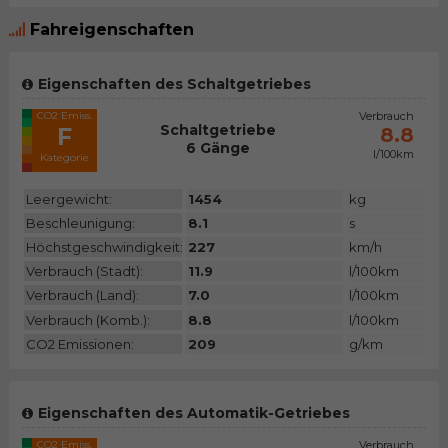
Fahreigenschaften
Eigenschaften des Schaltgetriebes
CO2 Emiss.
Verbrauch
Schaltgetriebe
F
8.8
6 Gänge
l/100km
Kategorie
Leergewicht:
1454
kg
Beschleunigung:
8.1
s
Höchstgeschwindigkeit:
227
km/h
Verbrauch (Stadt):
11.9
l/100km
Verbrauch (Land):
7.0
l/100km
Verbrauch (Komb.):
8.8
l/100km
CO2 Emissionen:
209
g/km
Eigenschaften des Automatik-Getriebes
CO2 Emiss.
Verbrauch