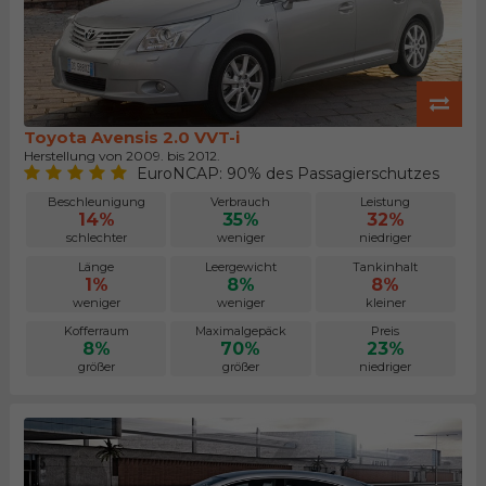
Toyota Avensis 2.0 VVT-i
Herstellung von 2009. bis 2012.
EuroNCAP: 90% des Passagierschutzes
Beschleunigung
Verbrauch
Leistung
14%
35%
32%
schlechter
weniger
niedriger
Länge
Leergewicht
Tankinhalt
1%
8%
8%
weniger
weniger
kleiner
Kofferraum
Maximalgepäck
Preis
8%
70%
23%
größer
größer
niedriger