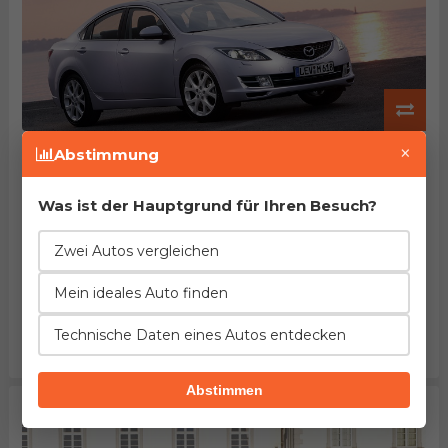
Mazda 6 2.5 S-VT
×
Abstimmung
Herstellung von 2007. bis 2010.
EuroNCAP: 77% des Passagierschutzes
Beschleunigung
Verbrauch
Leistung
Was ist der Hauptgrund für Ihren Besuch?
1%
9%
18%
besser
weniger
niedriger
Zwei Autos vergleichen
Länge
Leergewicht
Tankinhalt
1%
12%
2%
Mein ideales Auto finden
mehr
weniger
kleiner
Kofferraum
Maximalgepäck
Preis
7%
7%
84%
Technische Daten eines Autos entdecken
größer
größer
niedriger
Abstimmen